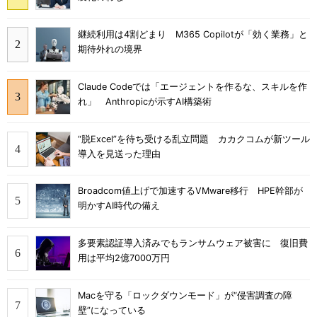
継続利用は4割どまり M365 Copilotが「効く業務」と
期待外れの境界
Claude Codeでは「エージェントを作るな、スキルを作
れ」 Anthropicが示すAI構築術
“脱Excel”を待ち受ける乱立問題 カカクコムが新ツール
導入を見送った理由
Broadcom値上げで加速するVMware移行 HPE幹部が
明かすAI時代の備え
多要素認証導入済みでもランサムウェア被害に 復旧費
用は平均2億7000万円
Macを守る「ロックダウンモード」が“侵害調査の障
壁”になっている