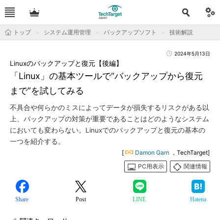
トップ
システム運用管理
バックアップソフト
技術解説
2024年5月13日
Linuxのバックアップと復元【後編】
「Linux」の基本ツールで“バックアップから復元
まで”を試してみる
不具合や何らかのミスによってデータが損失するリスクがある以
上、バックアップの対策が重要であることはどのようなシステム
においても変わらない。Linuxでのバックアップと復元の基本の
一つを紹介する。
[
Damon Garn
，TechTarget]
PC用表示
関連情報
Share
Post
LINE
Hatena