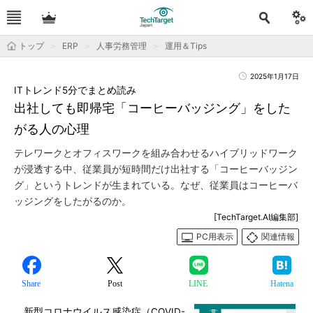
トップ
ERP
人事労務管理
運用＆Tips
2025年1月17日
ITトレンド5分でまとめ読み
出社しても即帰宅「コーヒーバッジング」をした
がる人の心理
テレワークとオフィスワークを組み合わせるハイブリッドワーク
が浸透する中、従業員が短時間だけ出社する「コーヒーバッジン
グ」というトレンドが生まれている。なぜ、従業員はコーヒーバ
ッジングをしたがるのか。
[TechTarget.AI編集部]
PC用表示
関連情報
Share
Post
LINE
Hatena
新型コロナウイルス感染症（COVID-