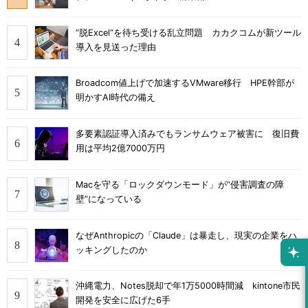
“脱Excel”を待ち受ける乱立問題 カカクコムが新ツール
導入を見送った理由
Broadcom値上げで加速するVMware移行 HPE幹部が
明かすAI時代の備え
多要素認証導入済みでもランサムウェア被害に 復旧費
用は平均2億7000万円
Macを守る「ロックダウンモード」が“侵害調査の障
壁”になっている
なぜAnthropicの「Claude」は暴走し、現実の企業をハ
ッキングしたのか
沖縄電力、Notes脱却で年1万5000時間減 kintone市民
開発を安全に広げた6手