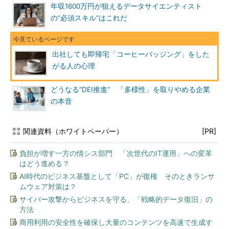
年収1600万円が狙えるデータサイエンティスト
の“必須スキル”はこれだ
出社しても即帰宅「コーヒーバッジング」をした
がる人の心理
どうなる“DEI推進” 「多様性」を取りやめる企業
の本音
関連資料（ホワイトペーパー）
[PR]
負担が増す一方の情シス部門 「次世代のIT運用」への変革
はどう進める？
AI時代のビジネス基盤として「PC」が復権 そのときランサ
ムウェア対策は？
サイバー攻撃からビジネスを守る、「戦略的データ復旧」の
方法
商用利用の安全性を確保し大量のコンテンツを高速で生成す