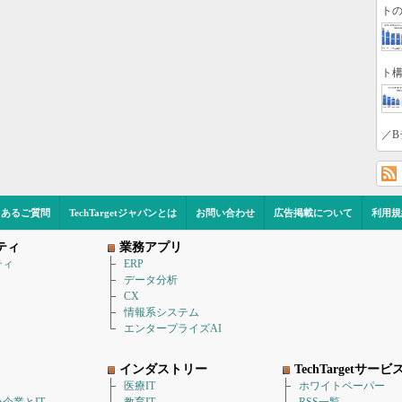
トの
ト構
／B
くあるご質問
TechTargetジャパンとは
お問い合わせ
広告掲載について
利用規
ティ
業務アプリ
ティ
ERP
データ分析
CX
情報系システム
エンタープライズAI
インダストリー
TechTargetサービ
医療IT
ホワイトペーパー