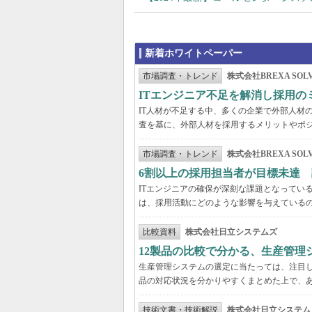
新着ホワイトペーパー
市場調査・トレンド
株式会社BREXA SOLV
ITエンジニア不足を解消し採用
IT人材が不足する中、多くの企業で外部人材の
査を基に、外部人材を採用するメリットやポ
市場調査・トレンド
株式会社BREXA SOLV
6割以上の採用担当者が目標未達 
ITエンジニアの確保が深刻な課題となってい
は、採用活動にどのような影響を与えている
比較資料
株式会社日立システムズ
12製品の比較で分かる、生産管理
生産管理システムの選定に当たっては、注目し
品の対応状況を分かりやすくまとめた上で、
技術文書・技術解説
株式会社日立システム