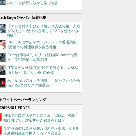
のデータ移行失敗から学ぶ教訓
TechTargetジャパン 新着記事
【マンガ付き】ひとり情シス支援の第一人者
が教える”中堅中小企業こそRAGを使うべき
理由”
Uber Eatsに学ぶAIエージェント本番運用術
1万都市の料理画像を自己修復
Azureは限界ギリギリ 絶好調Microsoftを襲
う「GPU不足」の深刻度
IT業界の女性は9割が10年で消える 人材枯
渇を招く“見えない壁”の正体
米「AIキルスイッチ法案」 情シスが今から
備える5つのリスク回避策
ホワイトペーパーランキング
026/08/08 UPDATE
国税庁の次世代基幹システム「KSK2」稼働開
始に向けて、対応すべき変更点とは？
少額減価償却資産が40万円未満へ拡大、令和8
年度税制改正で押さえるべき変更点