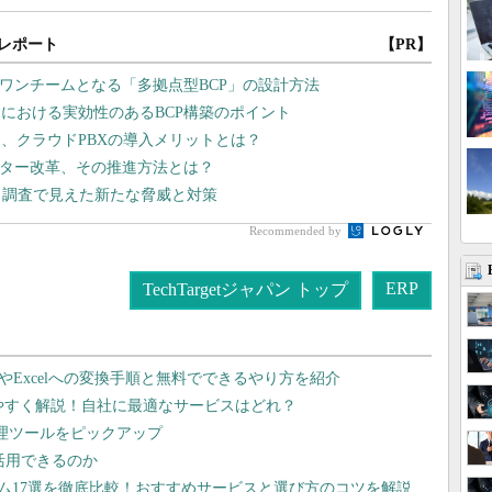
レポート
【PR】
もワンチームとなる「多拠点型BCP」の設計方法
売における実効性のあるBCP構築のポイント
、クラウドPBXの導入メリットとは？
ンター改革、その推進方法とは？
 調査で見えた新たな脅威と対策
Recommended by
ERP
TechTargetジャパン トップ
dやExcelへの変換手順と無料でできるやり方を紹介
りやすく解説！自社に最適なサービスはどれ？
管理ツールをピックアップ
で活用できるのか
テム17選を徹底比較！おすすめサービスと選び方のコツを解説