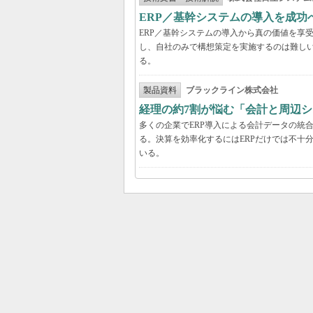
ERP／基幹システムの導入を成
ERP／基幹システムの導入から真の価値を享
し、自社のみで構想策定を実施するのは難し
る。
製品資料
ブラックライン株式会社
経理の約7割が悩む「会計と周辺
多くの企業でERP導入による会計データの統
る。決算を効率化するにはERPだけでは不十
いる。