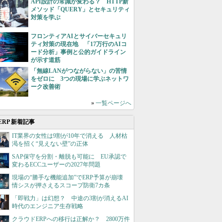
API設計の常識が変わる？ HTTP新
メソッド「QUERY」とセキュリティ
対策を学ぶ
フロンティアAIとサイバーセキュリ
ティ対策の現在地 「17万行のAIコ
ード分析」事例と公的ガイドライン
が示す道筋
「無線LANがつながらない」の苦情
をゼロに 3つの現場に学ぶネットワ
ーク改善術
»
一覧ページへ
ERP 新着記事
IT業界の女性は9割が10年で消える 人材枯
渇を招く“見えない壁”の正体
SAP保守を分割・離脱も可能に EU承認で
変わるECCユーザーの2027年問題
現場の“勝手な機能追加”でERP予算が崩壊
情シスが押さえるスコープ防衛7カ条
「即戦力」は幻想？ 中途の3割が消えるAI
時代のエンジニア生存戦略
クラウドERPへの移行は正解か？ 2800万件