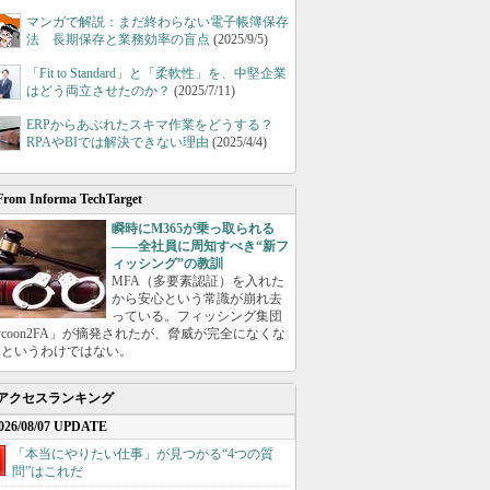
マンガで解説：まだ終わらない電子帳簿保存
法 長期保存と業務効率の盲点
(2025/9/5)
「Fit to Standard」と「柔軟性」を、中堅企業
はどう両立させたのか？
(2025/7/11)
ERPからあぶれたスキマ作業をどうする？
RPAやBIでは解決できない理由
(2025/4/4)
From Informa TechTarget
瞬時にM365が乗っ取られる
――全社員に周知すべき“新フ
ィッシング”の教訓
MFA（多要素認証）を入れた
から安心という常識が崩れ去
っている。フィッシング集団
ycoon2FA」が摘発されたが、脅威が完全になくな
たというわけではない。
アクセスランキング
026/08/07 UPDATE
「本当にやりたい仕事」が見つかる“4つの質
問”はこれだ