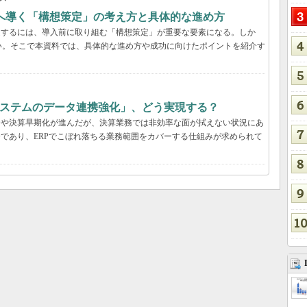
功へ導く「構想策定」の考え方と具体的な進め方
受するには、導入前に取り組む「構想策定」が重要な要素になる。しか
い。そこで本資料では、具体的な進め方や成功に向けたポイントを紹介す
システムのデータ連携強化」、どう実現する？
合や決算早期化が進んだが、決算業務では非効率な面が拭えない状況にあ
分であり、ERPでこぼれ落ちる業務範囲をカバーする仕組みが求められて