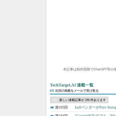
本記事は制作段階でChatGPT等
TechTarget.AI 連載一覧
次回の掲載をメールで受け取る
新しい連載記事が 296 件あります
105
IaaSベンダーがPure 
104
“Gemini値下げ”でも「Mi