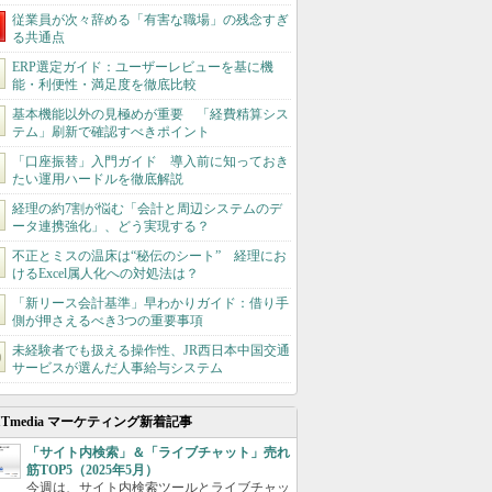
従業員が次々辞める「有害な職場」の残念すぎ
る共通点
ERP選定ガイド：ユーザーレビューを基に機
能・利便性・満足度を徹底比較
基本機能以外の見極めが重要 「経費精算シス
テム」刷新で確認すべきポイント
「口座振替」入門ガイド 導入前に知っておき
たい運用ハードルを徹底解説
経理の約7割が悩む「会計と周辺システムのデ
ータ連携強化」、どう実現する？
不正とミスの温床は“秘伝のシート” 経理にお
けるExcel属人化への対処法は？
「新リース会計基準」早わかりガイド：借り手
側が押さえるべき3つの重要事項
未経験者でも扱える操作性、JR西日本中国交通
サービスが選んだ人事給与システム
ITmedia マーケティング新着記事
「サイト内検索」＆「ライブチャット」売れ
筋TOP5（2025年5月）
今週は、サイト内検索ツールとライブチャッ