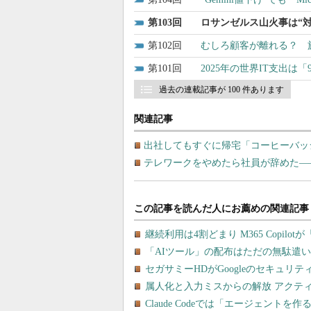
103
ロサンゼルス山火事は“対
102
むしろ顧客が離れる？ 旅
101
2025年の世界IT支出は
過去の連載記事が 100 件あります
関連記事
出社してもすぐに帰宅「コーヒーバッ
テレワークをやめたら社員が辞めた―