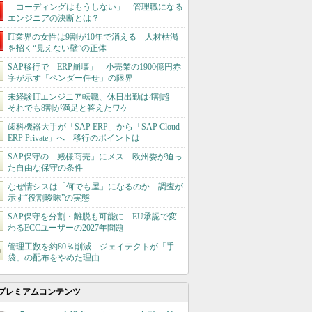
「コーディングはもうしない」 管理職になる
エンジニアの決断とは？
IT業界の女性は9割が10年で消える 人材枯渇
を招く“見えない壁”の正体
SAP移行で「ERP崩壊」 小売業の1900億円赤
字が示す「ベンダー任せ」の限界
未経験ITエンジニア転職、休日出勤は4割超
それでも8割が満足と答えたワケ
歯科機器大手が「SAP ERP」から「SAP Cloud
ERP Private」へ 移行のポイントは
SAP保守の「殿様商売」にメス 欧州委が迫っ
た自由な保守の条件
なぜ情シスは「何でも屋」になるのか 調査が
示す“役割曖昧”の実態
SAP保守を分割・離脱も可能に EU承認で変
わるECCユーザーの2027年問題
管理工数を約80％削減 ジェイテクトが「手
袋」の配布をやめた理由
プレミアムコンテンツ