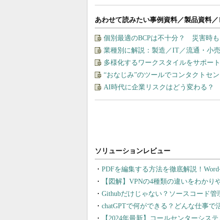
あわせて読みたい事例資料／製品資料／
個別最適のBCPは不十分？ 災害時
業種別に解説：製造／IT／流通・小
多様化するワークスタイルをサポート
“おなじみ”のツールでコンタクトセ
AI時代に企業リスクはどう変わる？
PDFを編集する方法を徹底解説！Wor
【図解】VPNの4種類の違いをわか
Githubだけじゃない？ソースコード
chatGPTで何ができる？どんな仕事
【2024年最新】コールセンターシス