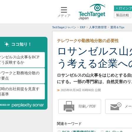
ITイン
製品比較
メディア
クラウド
エンタープライズ
ERP
仮想化
TechTargetジャパン
ERP
人事労務管理
運用＆Tips
データ分析
サーバ＆ストレージ
テレワークや勤務地分散の必要性
CX
スマートモバイル
ココ知り！
ロサンゼルス山火
情報系システム
ネットワーク
サンゼルス山火事をBCP
う考える企業へ
システム運用管理
どう反映するか
レワークと勤務地分散の
ロサンゼルスの山火事をはじめとする自
計要点
にする。一部の専門家は、自然災害のリ
害時の出社前提を見直す
≫
2025年01月24日 05時00分 公開
断基準
印刷／PDF
メー
関連キーワード