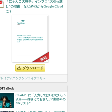
「にゃんこ大戦争」インフラ“大引っ越
し”の理由 なぜAWSからGoogle Cloud
に？
ダウンロード
 プレミアムコンテンツライブラリへ
＠IT eBook
ChatGPTに「入力してはいけない」5
項目――押さえておきたい“生成AIの
NGリスト”