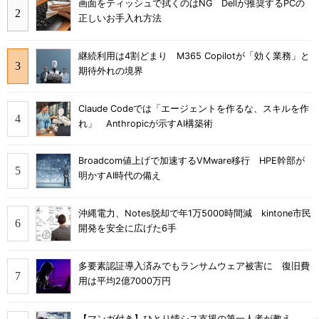
画面をティッシュで拭くのはNG Dellが推奨するPCの
正しいお手入れ方法
継続利用は4割どまり M365 Copilotが「効く業務」と
期待外れの境界
Claude Codeでは「エージェントを作るな、スキルを作
れ」 Anthropicが示すAI構築術
Broadcom値上げで加速するVMware移行 HPE幹部が
明かすAI時代の備え
沖縄電力、Notes脱却で年1万5000時間減 kintone市民
開発を安全に広げた6手
多要素認証導入済みでもランサムウェア被害に 復旧費
用は平均2億7000万円
【マンガ付き】ひとり情シス支援の第一人者が教え