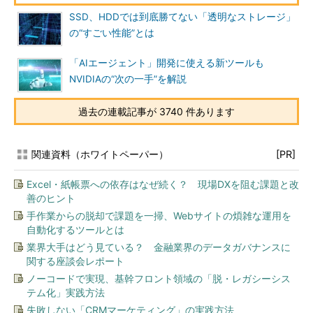
SSD、HDDでは到底勝てない「透明なストレージ」
の“すごい性能”とは
「AIエージェント」開発に使える新ツールも
NVIDIAの“次の一手”を解説
過去の連載記事が 3740 件あります
関連資料（ホワイトペーパー）
[PR]
Excel・紙帳票への依存はなぜ続く？ 現場DXを阻む課題と改
善のヒント
手作業からの脱却で課題を一掃、Webサイトの煩雑な運用を
自動化するツールとは
業界大手はどう見ている？ 金融業界のデータガバナンスに
関する座談会レポート
ノーコードで実現、基幹フロント領域の「脱・レガシーシス
テム化」実践方法
失敗しない「CRMマーケティング」の実践方法