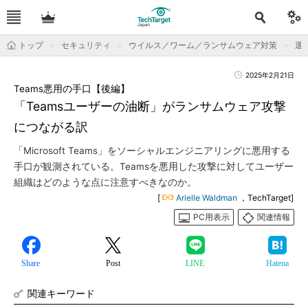
トップ
セキュリティ
ウイルス／ワーム／ランサムウェア対策
運用
2025年2月21日
Teams悪用の手口【後編】
「Teamsユーザーの油断」がランサムウェア攻撃
につながる訳
「Microsoft Teams」をソーシャルエンジニアリングに悪用する
手口が観測されている。Teamsを悪用した攻撃に対してユーザー
組織はどのような点に注意すべきなのか。
[
Arielle Waldman
，TechTarget]
PC用表示
関連情報
Share
Post
LINE
Hatena
関連キーワード