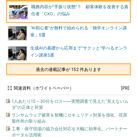
職務内容が“手探り状態”？ 顧客体験を改善する責
任者「CXO」の悩み
“AI初心者”が無料で始められる「独学オンライン講
座」5選
生成AIの基礎から応用まで“サクッと”学べるオンラ
イン講座5選
過去の連載記事が 152 件あります
関連資料（ホワイトペーパー）
[PR]
1人あたり15～30分をロス――実態調査で見えた“見えないム
ダ”の正体と対策
ランサムウェア被害を契機にセキュリティ対策を強化、荏原
製作所の取り組み
工事・保守現場の協力会社対応を大幅に効率化、パートナー
ポータル活用術