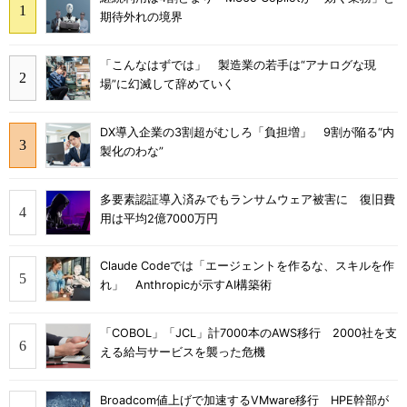
期待外れの境界
「こんなはずでは」 製造業の若手は“アナログな現
場”に幻滅して辞めていく
DX導入企業の3割超がむしろ「負担増」 9割が陥る“内
製化のわな”
多要素認証導入済みでもランサムウェア被害に 復旧費
用は平均2億7000万円
Claude Codeでは「エージェントを作るな、スキルを作
れ」 Anthropicが示すAI構築術
「COBOL」「JCL」計7000本のAWS移行 2000社を支
える給与サービスを襲った危機
Broadcom値上げで加速するVMware移行 HPE幹部が