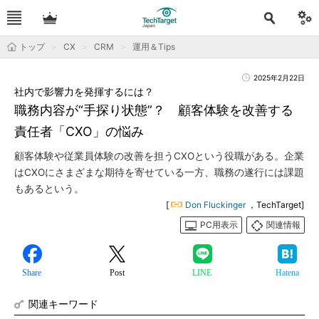
トップ
CX
CRM
運用＆Tips
2025年2月22日
社内で影響力を発揮するには？
職務内容が“手探り状態”？ 顧客体験を改善する
責任者「CXO」の悩み
顧客体験や従業員体験の改善を担うCXOという役職がある。企業
はCXOにさまざまな期待を寄せている一方、職務の遂行には課題
もあるという。
[
Don Fluckinger
，TechTarget]
PC用表示
関連情報
Share
Post
LINE
Hatena
関連キーワード