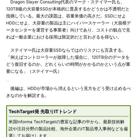
Dragon Slayer Consulting代表のマーク・ステイマー氏も、
120TB級の大容量SSDが本格的に普及するかどうかは不透明だと
指摘している。最大の課題は、容量単価の高さだ。SSDにせよ
HDDにせよ、大容量の製品は主にハイパースケーラー（大規模デ
ータセンターを運営する事業者）向けであり、コストの観点で見
れば一般企業における採用は限定的だと言わざるを得ない。
ステイマー氏は大容量SSDならではのリスクにも言及する。
「例えばコントローラーが故障した場合に、120TB分のデータを
どう復旧するのか、どれくらいの時間がかかるのかという点が重
要になる」（ステイマー氏）
後編は、HDDが市場から消えるという見方をどう受け止めるべ
きなのかを解説する。
TechTarget発 先取りITトレンド
米国Informa TechTargetの豊富な記事の中から、最新技術解
説や注目分野の製品比較、海外企業のIT製品導入事例などを厳
選してお届けします。