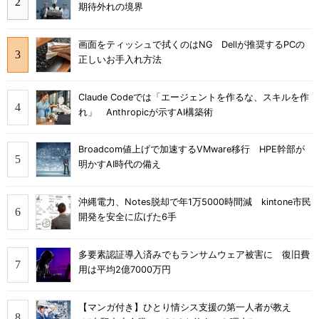
期待外れの境界
画面をティッシュで拭くのはNG Dellが推奨するPCの
正しいお手入れ方法
Claude Codeでは「エージェントを作るな、スキルを作
れ」 Anthropicが示すAI構築術
Broadcom値上げで加速するVMware移行 HPE幹部が
明かすAI時代の備え
沖縄電力、Notes脱却で年1万5000時間減 kintone市民
開発を安全に広げた6手
多要素認証導入済みでもランサムウェア被害に 復旧費
用は平均2億7000万円
【マンガ付き】ひとり情シス支援の第一人者が教え