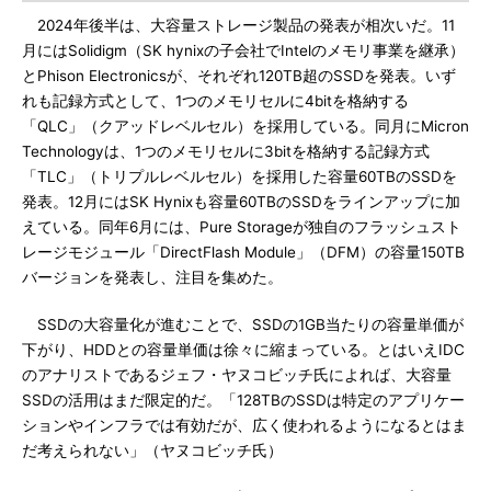
2024年後半は、大容量ストレージ製品の発表が相次いだ。11
月にはSolidigm（SK hynixの子会社でIntelのメモリ事業を継承）
とPhison Electronicsが、それぞれ120TB超のSSDを発表。いず
れも記録方式として、1つのメモリセルに4bitを格納する
「QLC」（クアッドレベルセル）を採用している。同月にMicron
Technologyは、1つのメモリセルに3bitを格納する記録方式
「TLC」（トリプルレベルセル）を採用した容量60TBのSSDを
発表。12月にはSK Hynixも容量60TBのSSDをラインアップに加
えている。同年6月には、Pure Storageが独自のフラッシュスト
レージモジュール「DirectFlash Module」（DFM）の容量150TB
バージョンを発表し、注目を集めた。
SSDの大容量化が進むことで、SSDの1GB当たりの容量単価が
下がり、HDDとの容量単価は徐々に縮まっている。とはいえIDC
のアナリストであるジェフ・ヤヌコビッチ氏によれば、大容量
SSDの活用はまだ限定的だ。「128TBのSSDは特定のアプリケー
ションやインフラでは有効だが、広く使われるようになるとはま
だ考えられない」（ヤヌコビッチ氏）