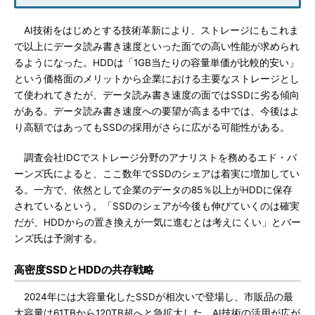
AI技術をはじめとする技術革新により、ストレージにもこれま
で以上にデータ読み書き速度といった面での高い性能が求められ
るようになった。HDDは「1GB当たりの容量単価が比較的安い」
という価格面のメリットから企業における主要なストレージとし
て使われてきたが、データ読み書き速度の面ではSSDに劣る傾向
がある。データ読み書き速度への要望が高まる中では、今後はよ
り高額ではあってもSSDの採用がさらに広がる可能性がある。
調査会社IDCでストレージ分野のアナリストを務めるエド・バ
ーンズ氏によると、ここ数年でSSDのシェアは着実に増加してい
る。一方で、依然として企業のデータの85％以上がHDDに保存
されているという。「SSDのシェアが今後も伸びていくのは確実
だが、HDDからの置き換えが一気に進むとは考えにくい」とバー
ンズ氏は予測する。
高密度SSDとHDDの共存戦略
2024年には大容量化したSSDが相次いで登場し、市販品の最
大容量は61TBから120TB超へと急拡大した。AI技術の活用が広が