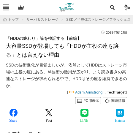
トップ
サーバ＆ストレージ
SSD／半導体ストレージ／フラッシュス
2025年5月21日
「HDDの終わり」論を検証する【前編】
大容量SSDが登場しても「HDDが主役の座を譲
る」とは言えない理由
SSDの技術進化が目覚ましいが、依然としてHDDはストレージ市
場の主役の座にある。AI技術の活用が広がり、より読み書きの高
速なストレージが求められる中で、HDDはその座を維持できるの
か。
[
Adam Armstrong
，TechTarget]
PC用表示
関連情報
Share
Post
LINE
Hatena