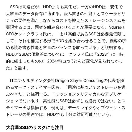
SSDは高速だが、HDDよりも高価だ。一方のHDDは、安価で
大容量のデータ保存に適する。読み書きの性能面とスケーラビリ
ティの要件を満たしながらコストを抑えたストレージシステムを
実現するには、両者を組み合わせることが重要になる。Vduraの
CEOケン・クラフィ氏は、「より高価であるSSDは必要最低限に
して、それを補完する形でHDDを組み合わせることで、顧客の求
める読み書き性能と容量のバランスを取っている」と説明する。
HDDとSSDの価格差については、クラフィ氏は「2023年に一時
的に縮まったものの、2024年にはほとんど変化が見られなかっ
た」と話す。
ITコンサルティング会社Dragon Slayer Consultingの代表を務
めるマーク・ステイマー氏も、「用途に基づいてストレージを選
ぶべきだ」と強調する。「ミッションクリティカルなアプリケー
ションでない限り、高性能なSSDは必ずしも必要ではない」とス
テイマー氏は指摘する。例えば、データレイクやオブジェクトス
トレージの用途では、HDDでも十分に対応可能だという。
大容量SSDのリスクにも注目