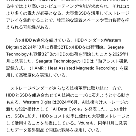
る中ではより高いコンピューティング性能が求められ、それには
より多くの電力が必要となる。大容量SSDを活用してストレージ
アレイを集約することで、物理的な設置スペースや電力負荷を抑
えられる可能性がある。
一方のHDDも進化を続けている。HDDベンダーのWestern
Digitalは2024年10月に容量32TBのHDDを出荷開始。Seagate
Technologyも容量32TBのHDDの出荷を開始したことを2025年1
月に発表した。Seagate TechnologyのHDDは「熱アシスト磁気
記録方式」（HAMR：Heat Assisted Magnetic Recording）を採
用して高密度化を実現している。
ストレージベンダーがさらなる技術革新に取り組む一方で、
HDDとSSDを組み合わせてAI技術のニーズに応えようとする動き
もある。Western Digitalは2024年6月、AI技術向けストレージの
新たな設計指針として「AI Data Cycle」を発表した。この指針
は、SSDに加え、HDDをコスト効率に優れた大容量ストレージと
して活用することを前提にしている。Vduraも、同年11月に発表
したデータ基盤製品で同様の戦略を採用している。