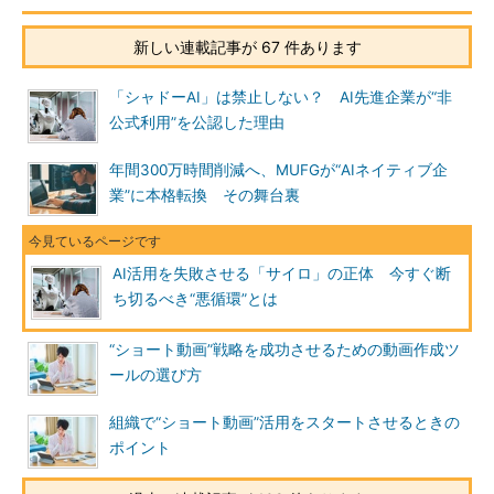
新しい連載記事が 67 件あります
「シャドーAI」は禁止しない？ AI先進企業が“非
公式利用”を公認した理由
年間300万時間削減へ、MUFGが“AIネイティブ企
業”に本格転換 その舞台裏
AI活用を失敗させる「サイロ」の正体 今すぐ断
ち切るべき“悪循環”とは
“ショート動画”戦略を成功させるための動画作成ツ
ールの選び方
組織で“ショート動画”活用をスタートさせるときの
ポイント