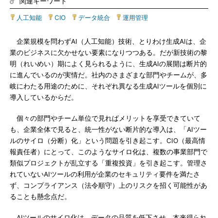
関連キーワード
人工知能
|
CIO
|
データ統合
|
運用管理
企業規模を問わずAI（人工知能）技術、とりわけ生成AIは、企
業のビジネスに欠かせない要素になりつつある。だが新技術の黎
明（れいめい）期によく見られるように、生成AIの展開は断片的
に進んでいるのが実情だ。社内のさまざまな部門やチームが、多
岐にわたる用途のために、それぞれ異なる生成AIツールを個別に
導入しているからだ。
個々の部門やチーム単位で見ればメリットを享受できていて
も、企業全体で見ると、統一性がない断片的な導入は、「AIツー
ルのサイロ（分断）化」という問題を引き起こす。CIO（最高情
報責任者）にとって、このようなサイロ化は、複数の事業部門で
類似プロジェクトが乱立する「重複投資」を引き起こす。管理さ
れていないAIツールの利用が企業のセキュリティ要件を満たさ
ず、コンプライアンス（法令順守）上のリスクを招く可能性があ
ることも懸念点だ。
AIツールのサイロ化は、データの品質を低下させ、本来得られ