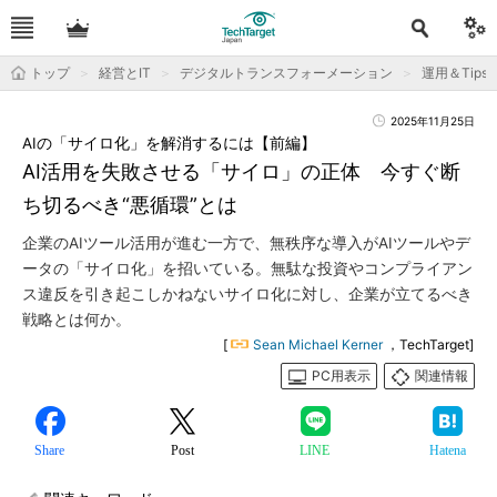
トップ
経営とIT
デジタルトランスフォーメーション
運用＆Tips
2025年11月25日
AIの「サイロ化」を解消するには【前編】
AI活用を失敗させる「サイロ」の正体 今すぐ断
ち切るべき“悪循環”とは
企業のAIツール活用が進む一方で、無秩序な導入がAIツールやデ
ータの「サイロ化」を招いている。無駄な投資やコンプライアン
ス違反を引き起こしかねないサイロ化に対し、企業が立てるべき
戦略とは何か。
[
Sean Michael Kerner
，TechTarget]
PC用表示
関連情報
Share
Post
LINE
Hatena