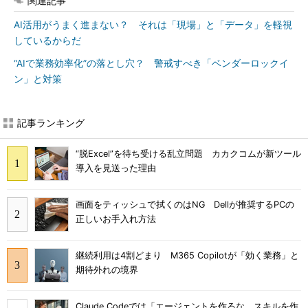
関連記事
AI活用がうまく進まない？ それは「現場」と「データ」を軽視
しているからだ
“AIで業務効率化”の落とし穴？ 警戒すべき「ベンダーロックイ
ン」と対策
記事ランキング
“脱Excel”を待ち受ける乱立問題 カカクコムが新ツール
導入を見送った理由
画面をティッシュで拭くのはNG Dellが推奨するPCの
正しいお手入れ方法
継続利用は4割どまり M365 Copilotが「効く業務」と
期待外れの境界
Claude Codeでは「エージェントを作るな、スキルを作