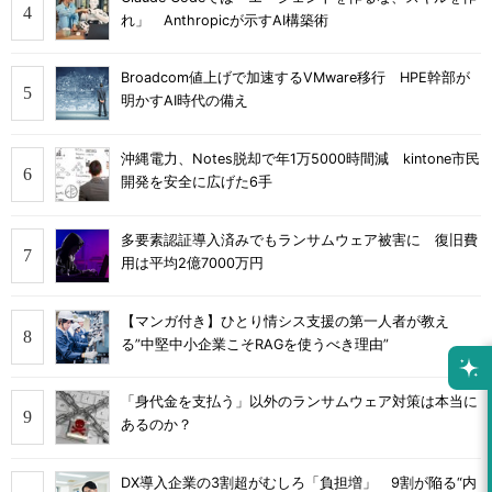
れ」 Anthropicが示すAI構築術
Broadcom値上げで加速するVMware移行 HPE幹部が
明かすAI時代の備え
沖縄電力、Notes脱却で年1万5000時間減 kintone市民
開発を安全に広げた6手
多要素認証導入済みでもランサムウェア被害に 復旧費
用は平均2億7000万円
【マンガ付き】ひとり情シス支援の第一人者が教え
る”中堅中小企業こそRAGを使うべき理由”
「身代金を支払う」以外のランサムウェア対策は本当に
あるのか？
DX導入企業の3割超がむしろ「負担増」 9割が陥る“内