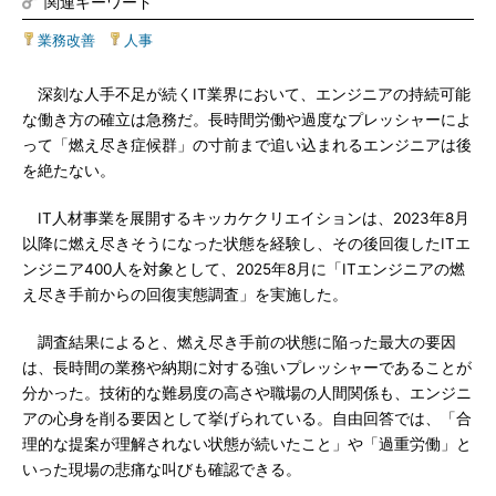
関連キーワード
業務改善
|
人事
深刻な人手不足が続くIT業界において、エンジニアの持続可能
な働き方の確立は急務だ。長時間労働や過度なプレッシャーによ
って「燃え尽き症候群」の寸前まで追い込まれるエンジニアは後
を絶たない。
IT人材事業を展開するキッカケクリエイションは、2023年8月
以降に燃え尽きそうになった状態を経験し、その後回復したITエ
ンジニア400人を対象として、2025年8月に「ITエンジニアの燃
え尽き手前からの回復実態調査」を実施した。
調査結果によると、燃え尽き手前の状態に陥った最大の要因
は、長時間の業務や納期に対する強いプレッシャーであることが
分かった。技術的な難易度の高さや職場の人間関係も、エンジニ
アの心身を削る要因として挙げられている。自由回答では、「合
理的な提案が理解されない状態が続いたこと」や「過重労働」と
いった現場の悲痛な叫びも確認できる。