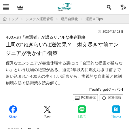
トップ
システム運用管理
運用自動化
運用＆Tips
2026年2月28日
400人の「生還者」が語るリアルな生存戦略
上司の“ねぎらい”は逆効果？ 燃え尽き寸前エン
ジニアが明かす自衛策
優秀なエンジニアが突然休職する裏には「合理的な提案が通らな
い」という現場の絶望がある。過去2年以内に燃え尽き寸前まで
追い込まれた400人の生々しい証言から、実践的な自衛策と体制
崩壊を防ぐ防衛策を読み解く。
[TechTargetジャパン]
PC用表示
関連情報
Share
Post
LINE
Hatena