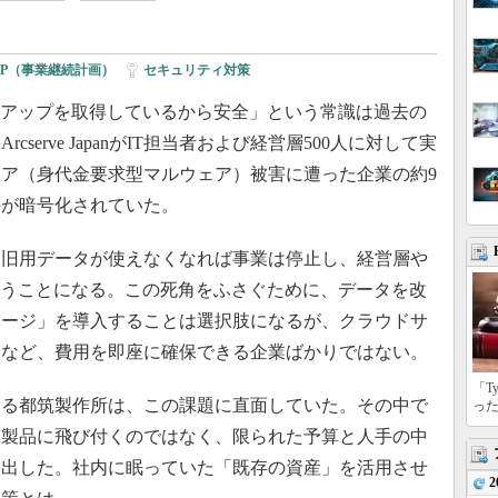
CP（事業継続計画）
|
セキュリティ対策
クアップを取得しているから安全」という常識は過去の
cserve JapanがIT担当者および経営層500人に対して実
ア（身代金要求型マルウェア）被害に遭った企業の約9
のが暗号化されていた。
旧用データが使えなくなれば事業は停止し、経営層や
負うことになる。この死角をふさぐために、データを改
レージ」を導入することは選択肢になるが、クラウドサ
入など、費用を即座に確保できる企業ばかりではない。
「T
る都筑製作所は、この課題に直面していた。その中で
っ
ィ製品に飛び付くのではなく、限られた予算と人手の中
け出した。社内に眠っていた「既存の資産」を活用させ
2