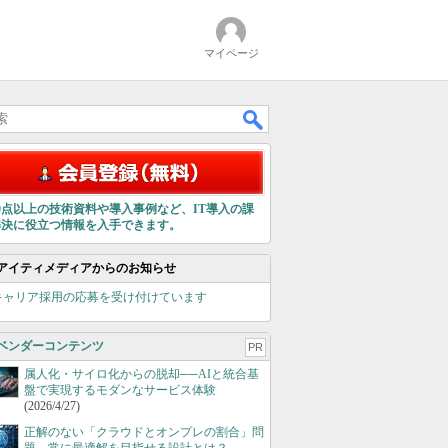
マイページ
00点以上の技術資料や導入事例など、IT導入の課
解決に役立つ情報を入手できます。
アイティメディアからのお知らせ
キャリア採用の応募を受け付けています
ベンダーコンテンツ
PR
属人化・サイロ化からの脱却──AIと統合基
盤で実現するモダンなサービス体験
(2026/4/27)
正解のない「クラウドとオンプレの割合」問