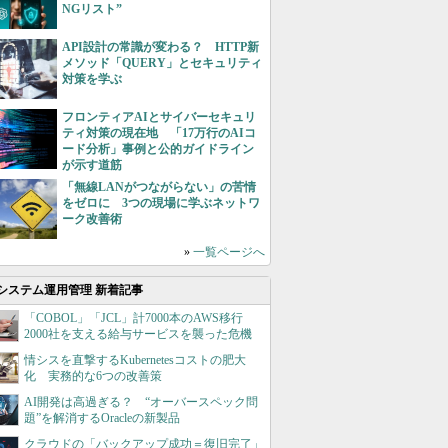
NGリスト”
API設計の常識が変わる？ HTTP新
メソッド「QUERY」とセキュリティ
対策を学ぶ
フロンティアAIとサイバーセキュリ
ティ対策の現在地 「17万行のAIコ
ード分析」事例と公的ガイドライン
が示す道筋
「無線LANがつながらない」の苦情
をゼロに 3つの現場に学ぶネットワ
ーク改善術
»
一覧ページへ
システム運用管理 新着記事
「COBOL」「JCL」計7000本のAWS移行
2000社を支える給与サービスを襲った危機
情シスを直撃するKubernetesコストの肥大
化 実務的な6つの改善策
AI開発は高過ぎる？ “オーバースペック問
題”を解消するOracleの新製品
クラウドの「バックアップ成功＝復旧完了」