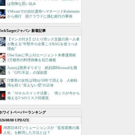
は危険な思い込み
VMwareでの自社運用へマネージドKubernetes
から移行 脱クラウドに挑む銀行の事例
TechTargetジャパン 新着記事
【マンガ付き】ひとり情シス支援の第一人者
が教える”中堅中小企業こそRAGを使うべき
理由”
Uber Eatsに学ぶAIエージェント本番運用術
1万都市の料理画像を自己修復
Azureは限界ギリギリ 絶好調Microsoftを襲
う「GPU不足」の深刻度
IT業界の女性は9割が10年で消える 人材枯
渇を招く“見えない壁”の正体
米「AIキルスイッチ法案」 情シスが今から
備える5つのリスク回避策
ホワイトペーパーランキング
026/08/08 UPDATE
JR西日本ITソリューションズが「監視業務の属
人化」を解消した方法とは？