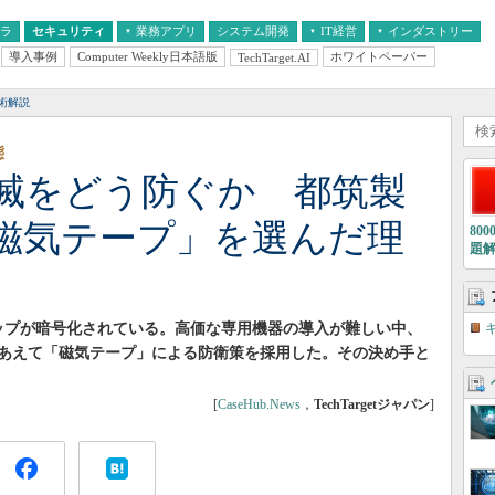
フラ
セキュリティ
業務アプリ
システム開発
IT経営
インダストリー
導入事例
Computer Weekly日本語版
ホワイトペーパー
TechTarget.AI
AI
経営とIT
医療IT
中堅・中小企業とIT
教育IT
術解説
態
滅をどう防ぐか 都筑製
磁気テープ」を選んだ理
80
題
ップが暗号化されている。高価な専用機器の導入が難しい中、
あえて「磁気テープ」による防衛策を採用した。その決め手と
[
CaseHub.News
，
TechTargetジャパン
]