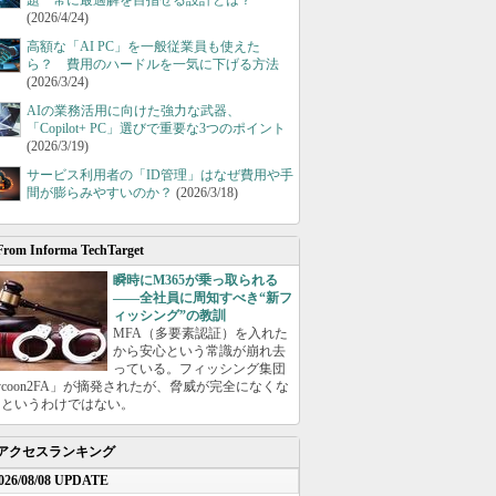
題 常に最適解を目指せる設計とは？
(2026/4/24)
高額な「AI PC」を一般従業員も使えた
ら？ 費用のハードルを一気に下げる方法
(2026/3/24)
AIの業務活用に向けた強力な武器、
「Copilot+ PC」選びで重要な3つのポイント
(2026/3/19)
サービス利用者の「ID管理」はなぜ費用や手
間が膨らみやすいのか？
(2026/3/18)
From Informa TechTarget
瞬時にM365が乗っ取られる
――全社員に周知すべき“新フ
ィッシング”の教訓
MFA（多要素認証）を入れた
から安心という常識が崩れ去
っている。フィッシング集団
ycoon2FA」が摘発されたが、脅威が完全になくな
たというわけではない。
アクセスランキング
026/08/08 UPDATE