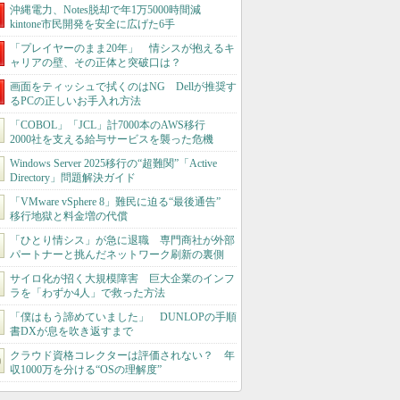
沖縄電力、Notes脱却で年1万5000時間減
kintone市民開発を安全に広げた6手
「プレイヤーのまま20年」 情シスが抱えるキ
ャリアの壁、その正体と突破口は？
画面をティッシュで拭くのはNG Dellが推奨す
るPCの正しいお手入れ方法
「COBOL」「JCL」計7000本のAWS移行
2000社を支える給与サービスを襲った危機
Windows Server 2025移行の“超難関”「Active
Directory」問題解決ガイド
「VMware vSphere 8」難民に迫る“最後通告”
移行地獄と料金増の代償
「ひとり情シス」が急に退職 専門商社が外部
パートナーと挑んだネットワーク刷新の裏側
サイロ化が招く大規模障害 巨大企業のインフ
ラを「わずか4人」で救った方法
「僕はもう諦めていました」 DUNLOPの手順
書DXが息を吹き返すまで
クラウド資格コレクターは評価されない？ 年
収1000万を分ける“OSの理解度”