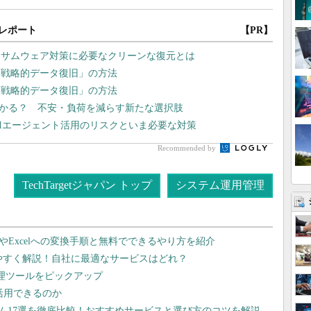
レポート
【PR】
ンサムウェア対策に必要なクリーンな復元とは
「戦略的データ復旧」の方法
「戦略的データ復旧」の方法
かかる？ 不安・負荷を減らす新たな選択肢
AIエージェント活用のリスクといま必要な対策
Recommended by
TechTargetジャパン トップ
システム運用管理
dやExcelへの変換手順と無料でできるやり方を紹介
りやすく解説！自社に最適なサービスはどれ？
管理ツールをピックアップ
で活用できるのか
テム17選を徹底比較！おすすめサービスと選び方のコツを解説