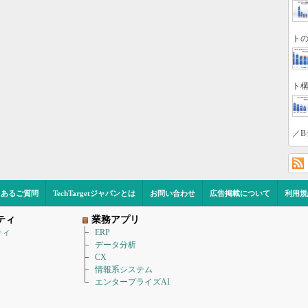
トの
ト構
／B
くあるご質問
TechTargetジャパンとは
お問い合わせ
広告掲載について
利用規
ティ
業務アプリ
ティ
ERP
データ分析
CX
情報系システム
エンタープライズAI