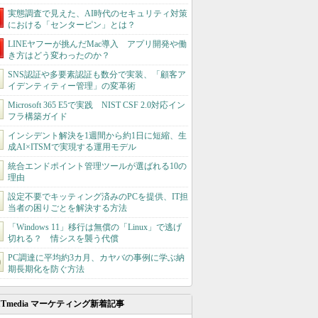
実態調査で見えた、AI時代のセキュリティ対策
における「センターピン」とは？
LINEヤフーが挑んだMac導入 アプリ開発や働
き方はどう変わったのか？
SNS認証や多要素認証も数分で実装、「顧客ア
イデンティティー管理」の変革術
Microsoft 365 E5で実践 NIST CSF 2.0対応イン
フラ構築ガイド
インシデント解決を1週間から約1日に短縮、生
成AI×ITSMで実現する運用モデル
統合エンドポイント管理ツールが選ばれる10の
理由
設定不要でキッティング済みのPCを提供、IT担
当者の困りごとを解決する方法
「Windows 11」移行は無償の「Linux」で逃げ
切れる？ 情シスを襲う代償
PC調達に平均約3カ月、カヤバの事例に学ぶ納
期長期化を防ぐ方法
ITmedia マーケティング新着記事