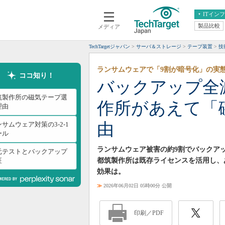
ITイン
製品比較
メディア
クラウド
エンタープライズ
ERP
仮想化
TechTargetジャパン
サーバ＆ストレージ
テープ装置
技
データ分析
サーバ＆ストレージ
ランサムウェアで「9割が暗号化」の実
CX
スマートモバイル
ココ知り！
バックアップ全
情報系システム
ネットワーク
筑製作所の磁気テープ選
作所があえて「
システム運用管理
理由
由
サムウェア対策の3-2-1
ール
ランサムウェア被害の約9割でバックア
元テストとバックアップ
証
都筑製作所は既存ライセンスを活用し、
効果は。
≫
2026年06月02日 05時00分 公開
印刷／PDF