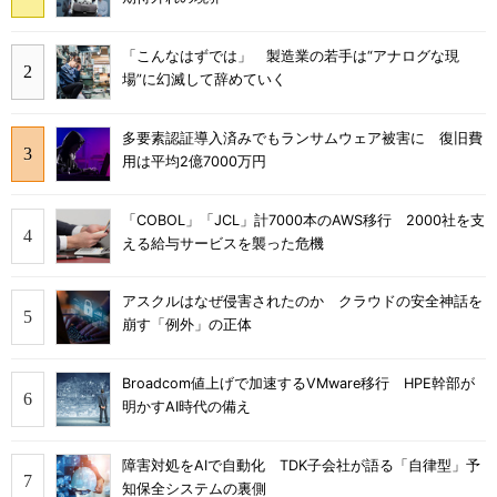
「こんなはずでは」 製造業の若手は“アナログな現
場”に幻滅して辞めていく
多要素認証導入済みでもランサムウェア被害に 復旧費
用は平均2億7000万円
「COBOL」「JCL」計7000本のAWS移行 2000社を支
える給与サービスを襲った危機
アスクルはなぜ侵害されたのか クラウドの安全神話を
崩す「例外」の正体
Broadcom値上げで加速するVMware移行 HPE幹部が
明かすAI時代の備え
障害対処をAIで自動化 TDK子会社が語る「自律型」予
知保全システムの裏側