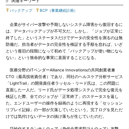
関連キーワード
バックアップ
|
BCP（事業継続計画）
企業がサイバー攻撃や予期しないシステム障害から復旧するに
は、データバックアップが不可欠だ。しかし、「ジョブが正常に
終了した」というステータスだけでデータの安全性を測るのは無
防備だ。担当者がデータの完全性を検証する手順を怠れば、いざ
という復旧の段階になって初めて「バックアップが使い物になら
ない」という致命的な事実に直面することになる。
医療分野のITベンダーAlliance Innovationsの共同創業者兼
CTO（最高技術責任者）であり、同社のヘルスケア分析サービス
「LightTrail」の開発責任者ラッセル・リード氏は、この問題に
直面した一人だ。リード氏がデータ処理システムで完全な復元を
検証した際、全てのジョブが「正常終了」のステータスを返し
た。エンドユーザーの操作を録画のように再現する「セッション
リプレイ記録」の一部が欠落していたという。完了ログを見ただ
けでは気付けないデータの抜け落ちが生じていたのだ。
巧妙化するランサムウェア（身代金要求型マルウェア）攻撃