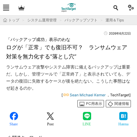
トップ
システム運用管理
バックアップソフト
運用＆Tips
2026年6月22日
「バックアップ成功」表示のわな
ログが「正常」でも復旧不可？ ランサムウェア
対策を無力化する“落とし穴”
ランサムウェア攻撃やシステム障害に備えるバックアップは重要
だ。しかし、管理ツールで「正常終了」と表示されていても、デ
ータの復旧に失敗するケースが後を絶たない。こうした事態はな
ぜ起きるのか。
[
Sean Michael Kerner
，TechTarget]
PC用表示
関連情報
Share
Post
LINE
Hatena