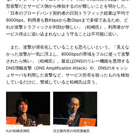
型攻撃だとサービス側から検知するのが難しいことを明かした。
「日本のブロードバンド契約者の日別トラフィック総量は平均で
800Gbps。利用者も数Kbpsから数Gbpsまで多様であるため、ど
れが攻撃トラフィックか判別が難しい」（松崎氏）。利用者がサ
ービス停止に追い込まれないよう守ることは不可能に近い。
また、攻撃が潜在化していることも恐ろしいという。「見えな
かった攻撃が一気に浮上し、800Gbpsの帯域をフルに使って攻撃
されたら怖い」（松崎氏）。最近はDNSのリレー機能を悪用する
DNS増幅攻撃（DNS Amplification Attack）や、DNSのキャッシ
ュサーバを利用した攻撃など、サービス拒否を狙ったものを検知
しているだけに、警戒していると松崎氏は言う。
IIJの松崎吉伸氏
日立製作所の寺田真敏氏