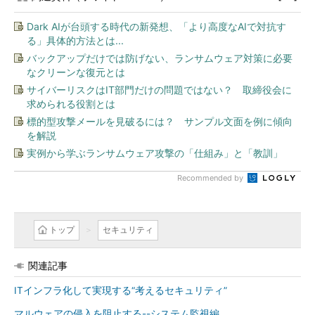
Dark AIが台頭する時代の新発想、「より高度なAIで対抗す
る」具体的方法とは...
バックアップだけでは防げない、ランサムウェア対策に必要
なクリーンな復元とは
サイバーリスクはIT部門だけの問題ではない？ 取締役会に
求められる役割とは
標的型攻撃メールを見破るには？ サンプル文面を例に傾向
を解説
実例から学ぶランサムウェア攻撃の「仕組み」と「教訓」
Recommended by
トップ
セキュリティ
関連記事
ITインフラ化して実現する“考えるセキュリティ”
マルウェアの侵入を阻止する--システム監視編