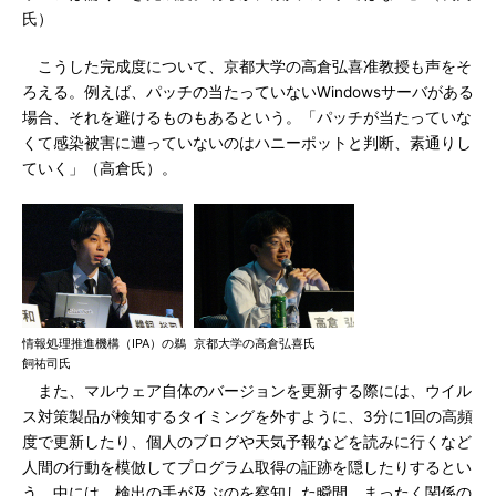
氏）
こうした完成度について、京都大学の高倉弘喜准教授も声をそ
ろえる。例えば、パッチの当たっていないWindowsサーバがある
場合、それを避けるものもあるという。「パッチが当たっていな
くて感染被害に遭っていないのはハニーポットと判断、素通りし
ていく」（高倉氏）。
情報処理推進機構（IPA）の鵜
京都大学の高倉弘喜氏
飼祐司氏
また、マルウェア自体のバージョンを更新する際には、ウイル
ス対策製品が検知するタイミングを外すように、3分に1回の高頻
度で更新したり、個人のブログや天気予報などを読みに行くなど
人間の行動を模倣してプログラム取得の証跡を隠したりするとい
う。中には、検出の手が及ぶのを察知した瞬間、まったく関係の