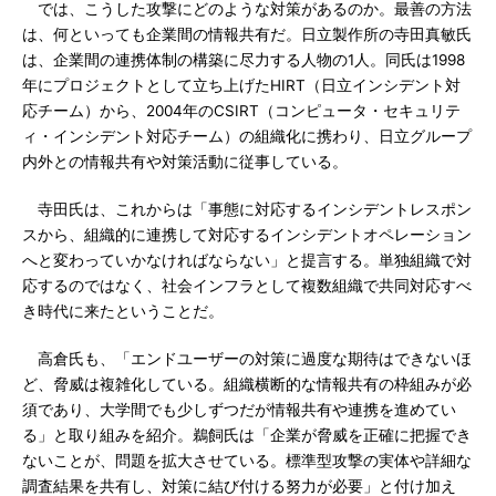
では、こうした攻撃にどのような対策があるのか。最善の方法
は、何といっても企業間の情報共有だ。日立製作所の寺田真敏氏
は、企業間の連携体制の構築に尽力する人物の1人。同氏は1998
年にプロジェクトとして立ち上げたHIRT（日立インシデント対
応チーム）から、2004年のCSIRT（コンピュータ・セキュリテ
ィ・インシデント対応チーム）の組織化に携わり、日立グループ
内外との情報共有や対策活動に従事している。
寺田氏は、これからは「事態に対応するインシデントレスポン
スから、組織的に連携して対応するインシデントオペレーション
へと変わっていかなければならない」と提言する。単独組織で対
応するのではなく、社会インフラとして複数組織で共同対応すべ
き時代に来たということだ。
高倉氏も、「エンドユーザーの対策に過度な期待はできないほ
ど、脅威は複雑化している。組織横断的な情報共有の枠組みが必
須であり、大学間でも少しずつだが情報共有や連携を進めてい
る」と取り組みを紹介。鵜飼氏は「企業が脅威を正確に把握でき
ないことが、問題を拡大させている。標準型攻撃の実体や詳細な
調査結果を共有し、対策に結び付ける努力が必要」と付け加え