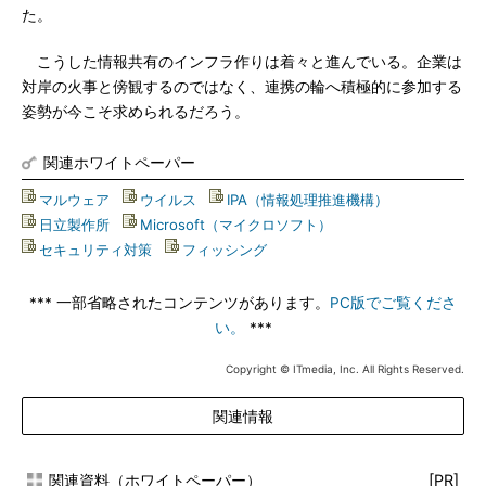
た。
こうした情報共有のインフラ作りは着々と進んでいる。企業は
対岸の火事と傍観するのではなく、連携の輪へ積極的に参加する
姿勢が今こそ求められるだろう。
関連ホワイトペーパー
マルウェア
|
ウイルス
|
IPA（情報処理推進機構）
|
日立製作所
|
Microsoft（マイクロソフト）
|
セキュリティ対策
|
フィッシング
*** 一部省略されたコンテンツがあります。
PC版でご覧くださ
い。
***
Copyright © ITmedia, Inc. All Rights Reserved.
関連情報
関連資料（ホワイトペーパー）
[PR]