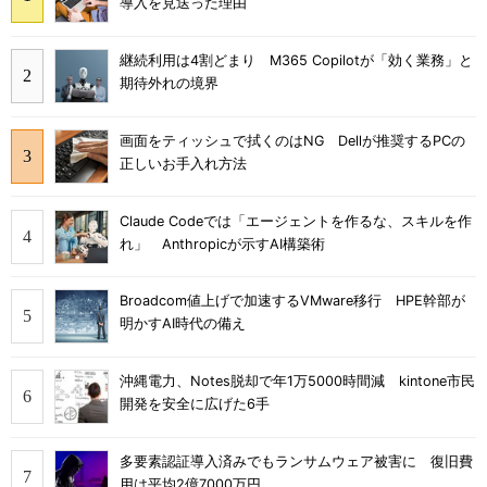
導入を見送った理由
継続利用は4割どまり M365 Copilotが「効く業務」と
期待外れの境界
画面をティッシュで拭くのはNG Dellが推奨するPCの
正しいお手入れ方法
Claude Codeでは「エージェントを作るな、スキルを作
れ」 Anthropicが示すAI構築術
Broadcom値上げで加速するVMware移行 HPE幹部が
明かすAI時代の備え
沖縄電力、Notes脱却で年1万5000時間減 kintone市民
開発を安全に広げた6手
多要素認証導入済みでもランサムウェア被害に 復旧費
用は平均2億7000万円