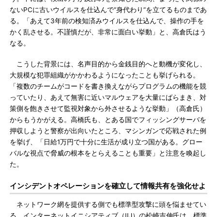
ないPCに古いウイルスを仕込んで“身代わり”を立てるものまであ
る。「あえて3年前の検知済みウイルスを仕込んで、操作の手を
かく乱させる。不謹慎だが、非常に面白い挙動」と、高倉氏はう
なる。
こうした背景には、名声目的から金銭目的へと動機が変化し、
大規模な犯罪組織がかかわるようになったことも挙げられる。
「複数のチームがコードを書き換えながらプログラムの機能を競
っていたり、あえて無害に近いマルウェアを大量にばらまき、対
策側を飽きさせて監視対象から外させるような挙動」（高倉氏）
からもうかがえる。高橋氏も、とある国でフィッシングサーバを
押収しようと警察が出向いたところ、マシンガンで応戦された例
を挙げ、「日給1万円で十分に生活が成り立つ国がある。グロー
バルな視点で脅威の根本をとらえることも重要」と注意を喚起し
た。
インシデントオペレーションを確立して情報共有を強化せよ
ネットワーク網を提供する側でも標準型攻撃に頭を悩ませてい
る。インターネットイニシアティブ（IIJ）の松崎吉伸氏は、標準