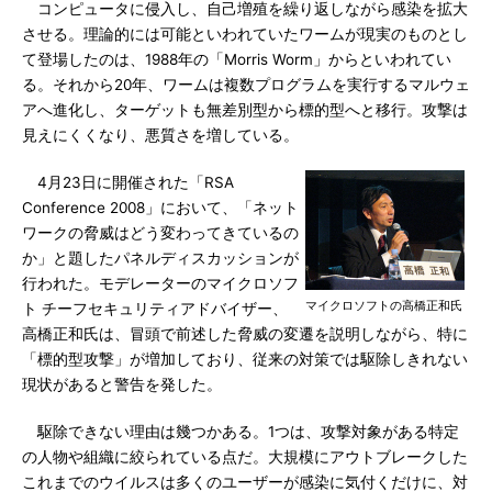
コンピュータに侵入し、自己増殖を繰り返しながら感染を拡大
させる。理論的には可能といわれていたワームが現実のものとし
て登場したのは、1988年の「Morris Worm」からといわれてい
る。それから20年、ワームは複数プログラムを実行するマルウェ
アへ進化し、ターゲットも無差別型から標的型へと移行。攻撃は
見えにくくなり、悪質さを増している。
4月23日に開催された「RSA
Conference 2008」において、「ネット
ワークの脅威はどう変わってきているの
か」と題したパネルディスカッションが
行われた。モデレーターのマイクロソフ
マイクロソフトの高橋正和氏
ト チーフセキュリティアドバイザー、
高橋正和氏は、冒頭で前述した脅威の変遷を説明しながら、特に
「標的型攻撃」が増加しており、従来の対策では駆除しきれない
現状があると警告を発した。
駆除できない理由は幾つかある。1つは、攻撃対象がある特定
の人物や組織に絞られている点だ。大規模にアウトブレークした
これまでのウイルスは多くのユーザーが感染に気付くだけに、対