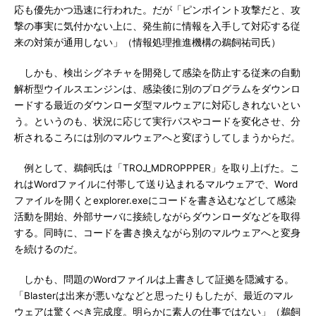
応も優先かつ迅速に行われた。だが「ピンポイント攻撃だと、攻
撃の事実に気付かない上に、発生前に情報を入手して対応する従
来の対策が通用しない」（情報処理推進機構の鵜飼祐司氏）
しかも、検出シグネチャを開発して感染を防止する従来の自動
解析型ウイルスエンジンは、感染後に別のプログラムをダウンロ
ードする最近のダウンローダ型マルウェアに対応しきれないとい
う。というのも、状況に応じて実行パスやコードを変化させ、分
析されるころには別のマルウェアへと変ぼうしてしまうからだ。
例として、鵜飼氏は「TROJ_MDROPPPER」を取り上げた。こ
れはWordファイルに付帯して送り込まれるマルウェアで、Word
ファイルを開くとexplorer.exeにコードを書き込むなどして感染
活動を開始、外部サーバに接続しながらダウンローダなどを取得
する。同時に、コードを書き換えながら別のマルウェアへと変身
を続けるのだ。
しかも、問題のWordファイルは上書きして証拠を隠滅する。
「Blasterは出来が悪いななどと思ったりもしたが、最近のマル
ウェアは驚くべき完成度。明らかに素人の仕事ではない」（鵜飼