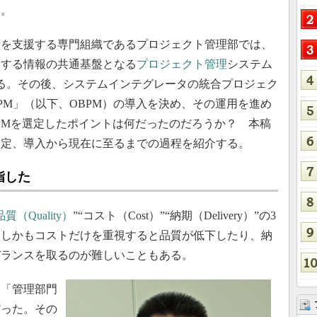
た。
を支援する専門組織であるプロジェクト管理部では、
関する情報の共通基盤となる
プロジェクト管理
システム
始する。その後、システムインテグレータの統合プロジェク
owser PM」（以下、OBPM）の導入を決め、その運用を進め
PMを選定したポイントは何だったのだろうか？ 本稿
選定、導入から現在に至るまでの過程を紹介する。
指した
品質（Quality）
”“コスト（Cost）”“納期（Delivery）”の3
。しかもコストだけを重視すると品質が低下したり、納
バランスを取るのが難しいこともある。
「管理部門
だった。その