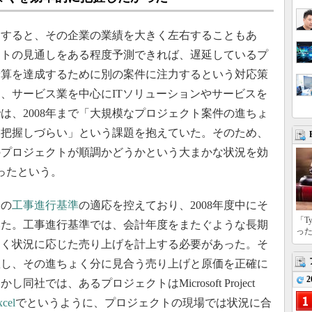
すると、その企業の業績を大きく左右することもあ
クトの見通しをある程度予測できれば、遅延しているプ
予算を達成するために別の案件に注力するという対応策
、サービス業を中心にITソリューションやサービスを
は、2008年まで「大規模なプロジェクト案件の進ちょ
を把握しづらい」という課題を抱えていた。そのため、
のプロジェクトが順調かどうかという大まかな状況を効
ったという。
らの
工事進行基準
の適応を控えており、2008年度中にそ
「T
いた。工事進行基準では、会計年度をまたぐような長期
っ
ょく状況に応じた売り上げを計上する必要があった。そ
握し、その進ちょく分に見合う売り上げと原価を正確に
2
では、あるプロジェクトはMicrosoft Project
xcel
でというように、プロジェクトの現場では状況に合