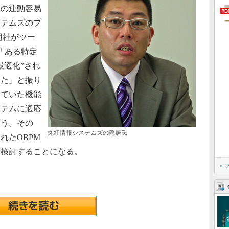
との連動容易
ステムズのプ
同社がツー
は「ある特定
最適化”され
った」と振り
していた機能
ステムに適応
いう。その
丸紅情報システムズの隠居氏
れたOBPM
を検討することになる。
»