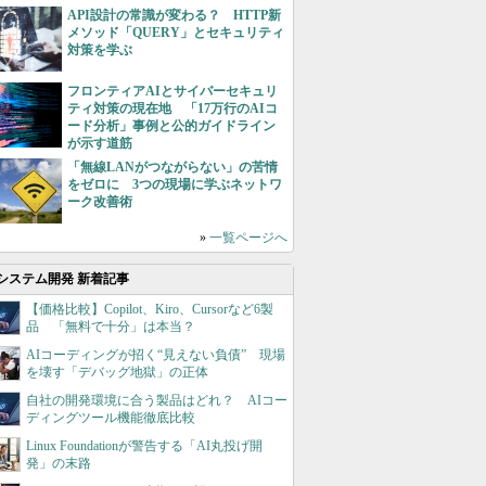
API設計の常識が変わる？ HTTP新
メソッド「QUERY」とセキュリティ
対策を学ぶ
フロンティアAIとサイバーセキュリ
ティ対策の現在地 「17万行のAIコ
ード分析」事例と公的ガイドライン
が示す道筋
「無線LANがつながらない」の苦情
をゼロに 3つの現場に学ぶネットワ
ーク改善術
»
一覧ページへ
システム開発 新着記事
【価格比較】Copilot、Kiro、Cursorなど6製
品 「無料で十分」は本当？
AIコーディングが招く“見えない負債” 現場
を壊す「デバッグ地獄」の正体
自社の開発環境に合う製品はどれ？ AIコー
ディングツール機能徹底比較
Linux Foundationが警告する「AI丸投げ開
発」の末路