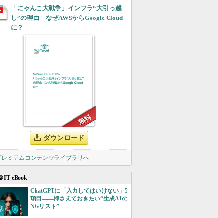
「にゃんこ大戦争」インフラ“大引っ越
し”の理由 なぜAWSからGoogle Cloud
に？
ダウンロード
 プレミアムコンテンツライブラリへ
＠IT eBook
ChatGPTに「入力してはいけない」5
項目――押さえておきたい“生成AIの
NGリスト”