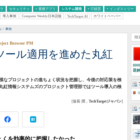
フラ
セキュリティ
業務アプリ
システム開発
IT経営
インダストリー
導入事例
Computer Weekly日本語版
ホワイトペーパー
TechTarget.AI
AI
経営とIT
医療IT
中堅・中小企業とIT
教育IT
ル
事例
 Browser PM
のツール適用を進めた丸紅
80
題
模なプロジェクトの進ちょく状況を把握し、今後の対応策を検
丸紅情報システムズのプロジェクト管理部ではツール導入の検
[翁長 潤，
TechTargetジャパン
]
ょくを効率的に把握したかった