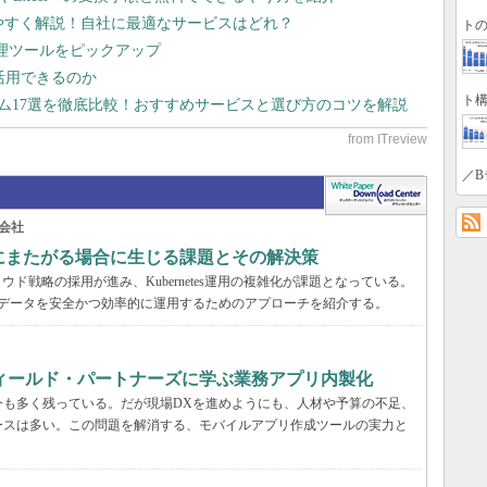
りやすく解説！自社に最適なサービスはどれ？
トの
管理ツールをピックアップ
で活用できるのか
ト構
テム17選を徹底比較！おすすめサービスと選び方のコツを解説
／B
会社
の環境にまたがる場合に生じる課題とその解決策
ド戦略の採用が進み、Kubernetes運用の複雑化が課題となっている。
スタとデータを安全かつ効率的に運用するためのアプローチを紹介する。
フィールド・パートナーズに学ぶ業務アプリ内製化
今も多く残っている。だが現場DXを進めようにも、人材や予算の不足、
ースは多い。この問題を解消する、モバイルアプリ作成ツールの実力と