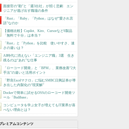
面接官の“勘”と「週3出社」が招く悲劇 エン
ジニアが逃げ出す職場の条件
「Rust」「Ruby」「Python」はなぜ“愛され言
語”なのか
【価格比較】Copilot、Kiro、Cursorなど6製品
「無料で十分」は本当？
「Rust」と「Python」を比較 使いやすさ、速
さの違いは？
AI時代に消えない「エンジニア職」3選 生き
残るのは“あれ”な仕事
「ローコード開発」と「BPM」、業務改善“2大
手法”の違いと活用ポイント
「野良Excelマクロ」に悩むSMBC日興証券が導
き出した内製化の“現実解”
Dockerで簡単に試せるOSSのローコード開発ツ
ール「Budibase」
コンピュータを学ぶ女子が増えてもIT業界が喜
べない理由とは？
プレミアムコンテンツ