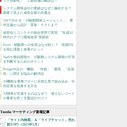
スト自動化」 工数削減の秘訣は？
システム開発会社の業績はなぜ二極化する？
調査で見えた成長企業の共通点
5分で分かる「AI駆動開発エージェント」 要
件定義から設計・実装・テストまで
仮想化とコンテナの統合管理で実現、“生成AI
時代のアプリ開発改革”実践術
Excel・紙帳票への依存はなぜ続く？ 現場DX
を阻む課題と改善のヒント
SaaSか独自開発か、AI駆動システム開発の可否
を判断するためのポイント
PostgreSQLの「機能」「性能」「運用」「拡張
性」に関する悩みの解消法
AI機能を業務フローに自然な形で組み込み、社
内定着を促進する方法
AI開発が失速するのはなぜ？ 使えないコード
の量産を防ぐ文脈設計のコツ
ITmedia マーケティング新着記事
「サイト内検索」＆「ライブチャット」売れ
筋TOP5（2025年5月）