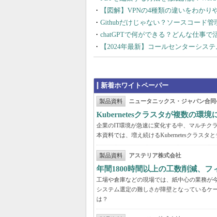
【図解】VPNの4種類の違いをわか
Githubだけじゃない？ソースコード
chatGPTで何ができる？どんな仕事
【2024年最新】コールセンターシス
新着ホワイトペーパー
製品資料
ニュータニックス・ジャパン合同
Kubernetesクラスタが複数
企業のIT環境が急速に変化する中、マルチクラウ
本資料では、増え続けるKubernetesクラ
製品資料
アステリア株式会社
年間1800時間以上の工数削減、
工場や倉庫などの現場では、紙中心の業務が
システム選定の難しさが障壁となっているケ
は？