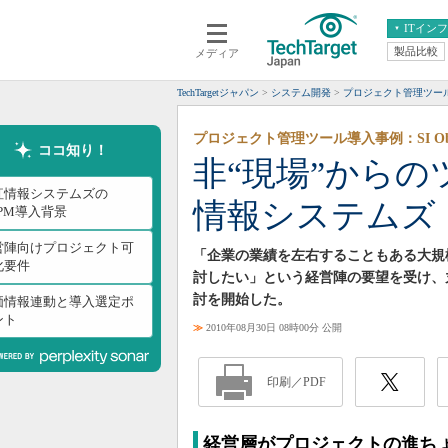
ITイン
製品比較
メディア
クラウド
エンタープライズ
ERP
仮想化
TechTargetジャパン
システム開発
プロジェクト管理ツー
データ分析
サーバ＆ストレージ
プロジェクト管理ツール導入事例：SI Object
CX
スマートモバイル
ココ知り！
非“現場”から
情報系システム
ネットワーク
紅情報システムズの
情報システムズ
システム運用管理
BPM導入背景
営陣向けプロジェクト可
「企業の業績を左右することもある大規
化要件
討したい」という経営陣の要望を受け、
討を開始した。
価情報連動と導入選定ポ
ント
≫
2010年08月30日 08時00分 公開
印刷／PDF
経営層がプロジェクトの進ち