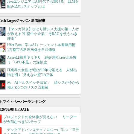
JavaエンジニアはAI時代でも輝ける LLMを
組み込む3ステップとは
TechTargetジャパン 新着記事
【マンガ付き】ひとり情シス支援の第一人者
が教える”中堅中小企業こそRAGを使うべき
理由”
Uber Eatsに学ぶAIエージェント本番運用術
1万都市の料理画像を自己修復
Azureは限界ギリギリ 絶好調Microsoftを襲
う「GPU不足」の深刻度
IT業界の女性は9割が10年で消える 人材枯
渇を招く“見えない壁”の正体
米「AIキルスイッチ法案」 情シスが今から
備える5つのリスク回避策
ホワイトペーパーランキング
026/08/08 UPDATE
プロジェクトの全体像が見えない──リーダー
が今踏むべき3ステップ
ニデックアドバンステクノロジーに学ぶ「UIテ