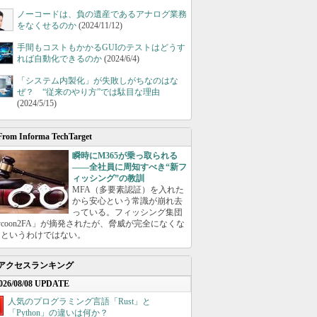
ノーコードは、負の遺産であるアナログ業務
をなくせるのか
(2024/11/12)
手間もコストもかかるGUIのテストはどうす
れば自動化できるのか
(2024/6/4)
「システム内製化」が失敗しがちなのはな
ぜ？ “従来のやり方”では駄目な理由
(2024/5/15)
From Informa TechTarget
瞬時にM365が乗っ取られる
――全社員に周知すべき“新フ
ィッシング”の教訓
MFA（多要素認証）を入れた
から安心という常識が崩れ去
っている。フィッシング集団
ycoon2FA」が摘発されたが、脅威が完全になくな
たというわけではない。
アクセスランキング
026/08/08 UPDATE
人気のプログラミング言語「Rust」と
「Python」の違いは何か？