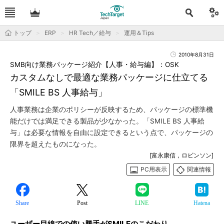
トップ
ERP
HR Tech／給与
運用＆Tips
2010年8月31日
SMB向け業務パッケージ紹介【人事・給与編】：OSK
カスタムなしで最適な業務パッケージに仕立てる
「SMILE BS 人事給与」
人事業務は企業のポリシーが反映するため、パッケージの標準機
能だけでは満足できる製品が少なかった。「SMILE BS 人事給
与」は必要な情報を自由に設定できるという点で、パッケージの
限界を超えたものになった。
[富永康信，ロビンソン]
PC用表示
関連情報
Share
Post
LINE
Hatena
ユーザー目線での使い勝手がSMILEのこだわり