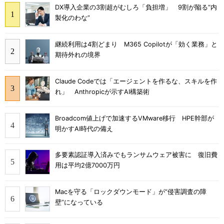
DX導入企業の3割超がむしろ「負担増」 9割が陥る“内
製化のわな”
継続利用は4割どまり M365 Copilotが「効く業務」と
期待外れの境界
Claude Codeでは「エージェントを作るな、スキルを作
れ」 Anthropicが示すAI構築術
Broadcom値上げで加速するVMware移行 HPE幹部が
明かすAI時代の備え
多要素認証導入済みでもランサムウェア被害に 復旧費
用は平均2億7000万円
Macを守る「ロックダウンモード」が“侵害調査の障
壁”になっている