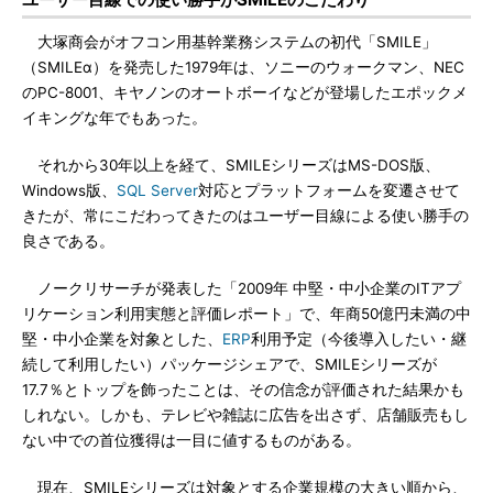
大塚商会がオフコン用基幹業務システムの初代「SMILE」
（SMILEα）を発売した1979年は、ソニーのウォークマン、NEC
のPC-8001、キヤノンのオートボーイなどが登場したエポックメ
イキングな年でもあった。
それから30年以上を経て、SMILEシリーズはMS-DOS版、
Windows版、
SQL Server
対応とプラットフォームを変遷させて
きたが、常にこだわってきたのはユーザー目線による使い勝手の
良さである。
ノークリサーチが発表した「2009年 中堅・中小企業のITアプ
リケーション利用実態と評価レポート」で、年商50億円未満の中
堅・中小企業を対象とした、
ERP
利用予定（今後導入したい・継
続して利用したい）パッケージシェアで、SMILEシリーズが
17.7％とトップを飾ったことは、その信念が評価された結果かも
しれない。しかも、テレビや雑誌に広告を出さず、店舗販売もし
ない中での首位獲得は一目に値するものがある。
現在、SMILEシリーズは対象とする企業規模の大きい順から、