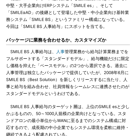
中堅・大手企業向けERPシステム「SMILE es」、そして
「SMILEαAD」の後継として登場した中堅・中小企業向け基幹業
務システム「SMILE BS」というファミリー構成になっている。
今回は「SMILE BS 人事給与」にスポットを当てる。
パッケージに業務を合わせるか、カスタマイズか
SMILE BS 人事給与は、
人事
管理業務から給与計算業務までを
フルサポートする「スタンダードモデル」、給与機能だけに限定
し価格を抑えた「ベースモデル」の2つから選択できる。過去に
人事管理は独立したパッケージで提供していたが、2008年6月に
SMILE BS（Best Solution）を新しくリリースするに当たり、人
事と給与を組み合わせ、社員情報をシームレスに連携させたのが
スタンダードモデルというわけである。
SMILE BS 人事給与のターゲット層は、上位のSMILE esと少し
かぶるものの、50～1000人規模の企業向けとなっている。スタ
ンドアロンの最小単位からWANに至るまでのシステム構成に対
応するので、成長期の中小企業でもシステム環境を柔軟に維持・
継続できるよう配慮されている。