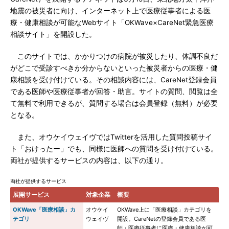
地震の被災者に向け、インターネット上で医療従事者による医
療・健康相談が可能なWebサイト「OKWave×CareNet緊急医療
相談サイト」を開設した。
このサイトでは、かかりつけの病院が被災したり、体調不良だ
がどこで受診すべきか分からないといった被災者からの医療・健
康相談を受け付けている。その相談内容には、CareNet登録会員
である医師や医療従事者が回答・助言。サイトの質問、閲覧は全
て無料で利用できるが、質問する場合は会員登録（無料）が必要
となる。
また、オウケイウェイヴではTwitterを活用した質問投稿サイ
ト「おけったー」でも、同様に医師への質問を受け付けている。
両社が提供するサービスの内容は、以下の通り。
両社が提供するサービス
展開サービス
対象企業
概要
OKWave「医療相談」カ
オウケイ
OKWave上に「医療相談」カテゴリを
テゴリ
ウェイヴ
開設。CareNetの登録会員である医
師・医療従事者に医療・健康相談が可