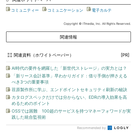
コミュニティー
|
コミュニケーション
|
電子カルテ
Copyright © ITmedia, Inc. All Rights Reserved.
関連情報
関連資料（ホワイトペーパー）
[PR]
AI時代の要件を網羅した「新世代ストレージ」の実力とは？
「新リース会計基準」早わかりガイド：借り手側が押さえる
べき3つの重要事項
荏原製作所に学ぶ、エンドポイントセキュリティ刷新の秘訣
カタログスペックだけでは分からない、EDRの導入効果を高
めるためのポイント
OSSでは困難 100超のサービスを持つマネーフォワードが実
践した統合監視術
Recommended by