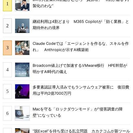
製化のわな”
継続利用は4割どまり M365 Copilotが「効く業務」と
期待外れの境界
Claude Codeでは「エージェントを作るな、スキルを作
れ」 Anthropicが示すAI構築術
Broadcom値上げで加速するVMware移行 HPE幹部が
明かすAI時代の備え
多要素認証導入済みでもランサムウェア被害に 復旧費
用は平均2億7000万円
Macを守る「ロックダウンモード」が“侵害調査の障
壁”になっている
“脱Excel”を待ち受ける乱立問題 カカクコムが新ツール