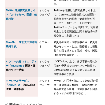
能。
Twitter活用質問投稿サイ
オウケイ
Twitterを活用した質問投稿サイト上
ト「おけったー」医療・健
ウェイヴ
で、CareNetの登録会員である医師・
康相談
医療従事者への医療・健康相談が可
能。また、おけったーを利用する
Twitterユーザーとも連携して、利用者
同士による病院施設に関する地域の情
報交換にも利用できる。
CareNet「東北太平洋沖地
ケアネッ
被災地の医師・医療従事者や、被災地
震掲示板」
ト
外からサポートしたい医療者との情報
共有を図る場として開設（投稿・閲覧
は医療従事者限定）。
ハウツー共有コミュニティ
オウケイ
「OKGuide」上で、体調不良の際の対
ー「OKGuide」
医療・健
ウェイヴ
応策や予防策などのハウツー情報を、
康ハウツー特集
CareNet.comの登録会員である医師・
医療従事者が提供。
ソーシャルサービス
オウケイ
サービス利用者が協力して20言語の医
「ARIGATO」
外国人向け
ウェイヴ
療・健康相談を翻訳し、CareNetの登
医療・健康相談
録会員である医師・医療従事者が回答
する（その回答は日本語）。
関連ホワイトペーパー