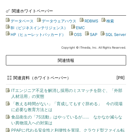
関連ホワイトペーパー
データベース
|
データウェアハウス
|
RDBMS
|
検索
|
BI（ビジネスインテリジェンス）
|
EMC
|
HP（ヒューレットパッカード）
|
OSS
|
SAP
|
SQL Server
Copyright © ITmedia, Inc. All Rights Reserved.
関連情報
関連資料（ホワイトペーパー）
[PR]
ITエンジニア不足を解消し採用のミスマッチを防ぐ、「外部
人材活用」の実態
「教える時間がない」「育成してもすぐ辞める」 今の現場
に必要な教育方法とは
食品衛生の「7S活動」はやっているが…… なかなか減らな
い異物混入への対策は
PPAPに代わる安全性と利便性を実現、クラウド型ファイル転