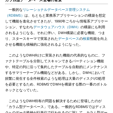
一般的な
リレーショナルデータベース管理システム
（RDBMS）
は、もともと業務系アプリケーションの構築を想定
して機能を進化させてきたが、1990年ごろから情報系アプリケー
ション、すなわち
データウェアハウス（DWH）
の構築にも利用
されるようになる。それに伴い、DWH構築に必要な機能、つま
り、スタースキーマで実装された
データベース
の
検索
性能を向上
させる機能も積極的に強化されるようになった。
このようなDWH向けに実装された機能の代表的なものに、フ
ァクトテーブルを分割してスキャンできるパーティション機能
や、特定の列に沿って集約したテーブルを自動的にメンテナンス
するサマリーテーブル機能などがある。しかし、DWHにおいて
頻繁に発生する全件検索のような処理は大量のディスクI/O処理
を必要とするため、RDBMSでDWHを構築する際の一番のボトル
ネックとなっていた。
このようなDWH特有の問題を解決するために登場したのが
「カラム型データベース」である。一般的なRDBMSではディス
クへのデータ格納が行単位で行われるのに対して、カラム型デー