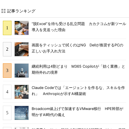
記事ランキング
“脱Excel”を待ち受ける乱立問題 カカクコムが新ツール
導入を見送った理由
画面をティッシュで拭くのはNG Dellが推奨するPCの
正しいお手入れ方法
継続利用は4割どまり M365 Copilotが「効く業務」と
期待外れの境界
Claude Codeでは「エージェントを作るな、スキルを作
れ」 Anthropicが示すAI構築術
Broadcom値上げで加速するVMware移行 HPE幹部が
明かすAI時代の備え