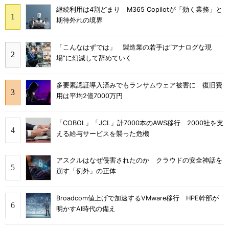
継続利用は4割どまり M365 Copilotが「効く業務」と
期待外れの境界
「こんなはずでは」 製造業の若手は“アナログな現
場”に幻滅して辞めていく
多要素認証導入済みでもランサムウェア被害に 復旧費
用は平均2億7000万円
「COBOL」「JCL」計7000本のAWS移行 2000社を支
える給与サービスを襲った危機
アスクルはなぜ侵害されたのか クラウドの安全神話を
崩す「例外」の正体
Broadcom値上げで加速するVMware移行 HPE幹部が
明かすAI時代の備え