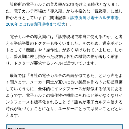
診療所の電子カルテの普及率が20％を超える時代となりまし
た。電子カルテ市場は「導入期」から本格的な「普及期」に差し
掛かろうとしています（関連記事：
診療所向け電子カルテ市場、
2016年には139億円規模まで拡大
）。
電子カルテの導入期には「診療現場で本当に使えるのか」と考
える半信半疑のドクターも多くいました。そのため、選定ポイン
トとして「機能」や「操作性」が多く挙げられていました。しか
し、普及期に差し掛かった現在は各社の機能の差が著しく縮ま
り、ドクターが要求するレベルに近づいています。
最近では「各社の電子カルテの画面が似てきた」という声をよ
く聞きます。メーカー同士が互いに良い製品を作ろうと切磋琢磨
していくうちに、全体的にインタフェースが類似する傾向にある
ようです。電子カルテの操作性や機能にそれほど差がなくなりイ
ンタフェースも標準化されることで「誰もが電子カルテを使える
時代が近づく」ことになり、ユーザーにとっては良いことだとい
えます。