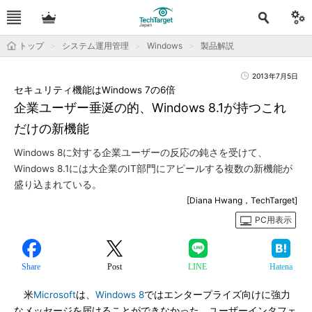
トップ
システム運用管理
Windows
製品解説
2013年7月5日
セキュリティ機能はWindows 7の6倍
企業ユーザー垂涎の的、Windows 8.1が持つこれ
だけの新機能
Windows 8に対する企業ユーザーの反応の鈍さを受けて、
Windows 8.1には大企業のIT部門にアピールする複数の新機能が
盛り込まれている。
[Diana Hwang，TechTarget]
PC用表示
Share
Post
LINE
Hatena
米
Microsoft
は、
Windows 8
ではエンタープライズ向けに強力
なメッセージを届けることができなかった。ユーザーインタフェ