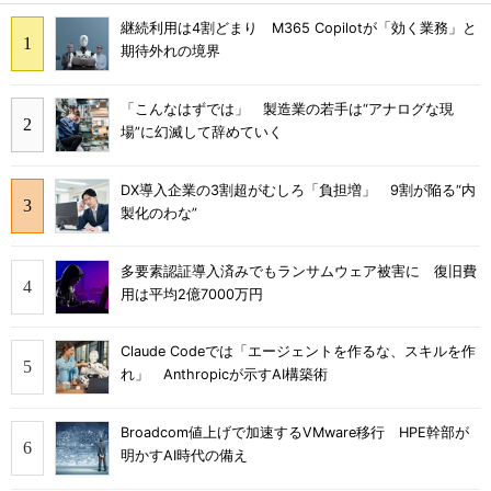
継続利用は4割どまり M365 Copilotが「効く業務」と
期待外れの境界
「こんなはずでは」 製造業の若手は“アナログな現
場”に幻滅して辞めていく
DX導入企業の3割超がむしろ「負担増」 9割が陥る“内
製化のわな”
多要素認証導入済みでもランサムウェア被害に 復旧費
用は平均2億7000万円
Claude Codeでは「エージェントを作るな、スキルを作
れ」 Anthropicが示すAI構築術
Broadcom値上げで加速するVMware移行 HPE幹部が
明かすAI時代の備え