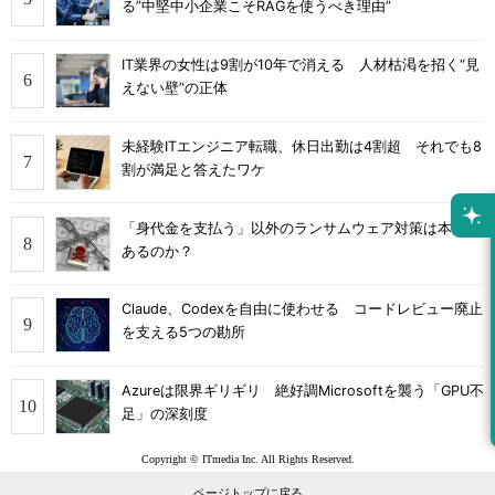
る”中堅中小企業こそRAGを使うべき理由”
IT業界の女性は9割が10年で消える 人材枯渇を招く“見
えない壁”の正体
未経験ITエンジニア転職、休日出勤は4割超 それでも8
割が満足と答えたワケ
「身代金を支払う」以外のランサムウェア対策は本当に
あるのか？
Claude、Codexを自由に使わせる コードレビュー廃止
を支える5つの勘所
Azureは限界ギリギリ 絶好調Microsoftを襲う「GPU不
足」の深刻度
Copyright © ITmedia Inc. All Rights Reserved.
ページトップに戻る