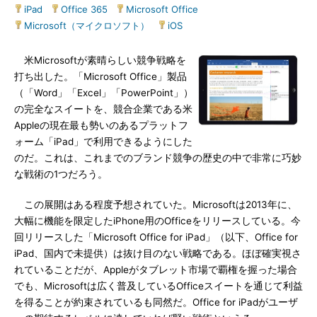
iPad
|
Office 365
|
Microsoft Office
|
Microsoft（マイクロソフト）
|
iOS
米Microsoftが素晴らしい競争戦略を
打ち出した。「Microsoft Office」製品
（「Word」「Excel」「PowerPoint」）
の完全なスイートを、競合企業である米
Appleの現在最も勢いのあるプラットフ
ォーム「iPad」で利用できるようにした
のだ。これは、これまでのブランド競争の歴史の中で非常に巧妙
な戦術の1つだろう。
この展開はある程度予想されていた。Microsoftは2013年に、
大幅に機能を限定したiPhone用のOfficeをリリースしている。今
回リリースした「Microsoft Office for iPad」（以下、Office for
iPad、国内で未提供）は抜け目のない戦略である。ほぼ確実視さ
れていることだが、Appleがタブレット市場で覇権を握った場合
でも、Microsoftは広く普及しているOfficeスイートを通じて利益
を得ることが約束されているも同然だ。Office for iPadがユーザ