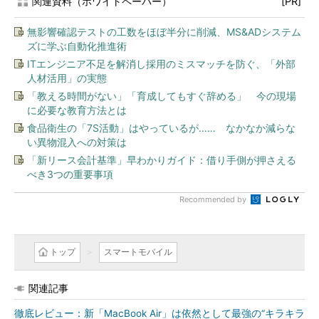
関連資料（ホワイトペーパー）
[PR]
無影響確認テストの工数をほぼ半分に削減、MS&ADシステム
ズに学ぶ自動化推進術
ITエンジニア不足を解消し採用のミスマッチを防ぐ、「外部
人材活用」の実態
「教える時間がない」「育成してもすぐ辞める」 今の現場
に必要な教育方法とは
食品衛生の「7S活動」はやっているが…… なかなか減らな
い異物混入への対策は
「新リース会計基準」早わかりガイド：借り手側が押さえる
べき3つの重要事項
Recommended by
トップ
スマートモバイル
関連記事
徹底レビュー：新「MacBook Air」は依然として最強の“キラキラ