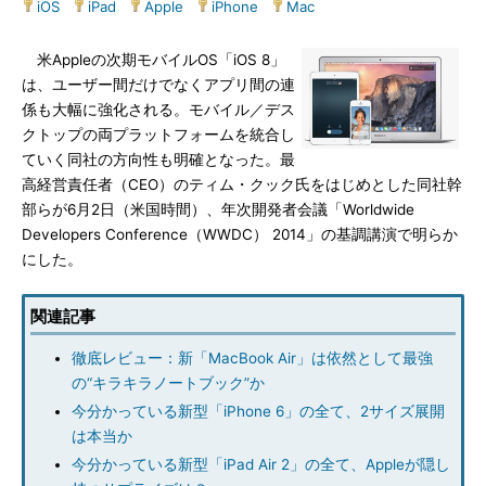
iOS
|
iPad
|
Apple
|
iPhone
|
Mac
米Appleの次期モバイルOS「iOS 8」
は、ユーザー間だけでなくアプリ間の連
係も大幅に強化される。モバイル／デス
クトップの両プラットフォームを統合し
ていく同社の方向性も明確となった。最
高経営責任者（CEO）のティム・クック氏をはじめとした同社幹
部らが6月2日（米国時間）、年次開発者会議「Worldwide
Developers Conference（WWDC） 2014」の基調講演で明らか
にした。
関連記事
徹底レビュー：新「MacBook Air」は依然として最強
の“キラキラノートブック”か
今分かっている新型「iPhone 6」の全て、2サイズ展開
は本当か
今分かっている新型「iPad Air 2」の全て、Appleが隠し