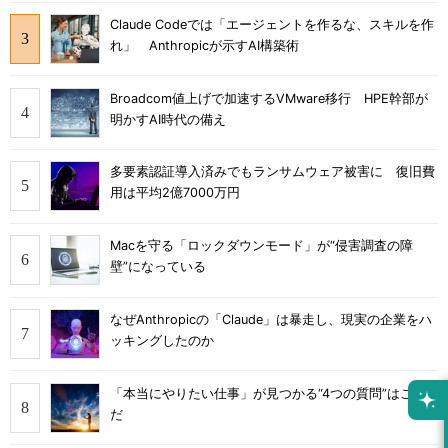
Claude Codeでは「エージェントを作るな、スキルを作
れ」 Anthropicが示すAI構築術
Broadcom値上げで加速するVMware移行 HPE幹部が
明かすAI時代の備え
多要素認証導入済みでもランサムウェア被害に 復旧費
用は平均2億7000万円
Macを守る「ロックダウンモード」が“侵害調査の障
壁”になっている
なぜAnthropicの「Claude」は暴走し、現実の企業をハ
ッキングしたのか
「本当にやりたい仕事」が見つかる“4つの質問”はこれ
だ