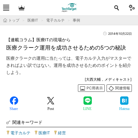
トップ
医療IT
電子カルテ
事例
2014年10月22日
【連載コラム】医療ITの現場から
医療クラーク運用を成功させるための5つの秘訣
医療クラークの運用に当たっては、電子カルテ入力がマスターで
きればよい訳ではない。運用を成功させるためのポイントを紹介
しよう。
[大西大輔，メディキャスト]
PC用表示
関連情報
Share
Post
LINE
Hatena
関連キーワード
電子カルテ
|
医療IT
|
経営