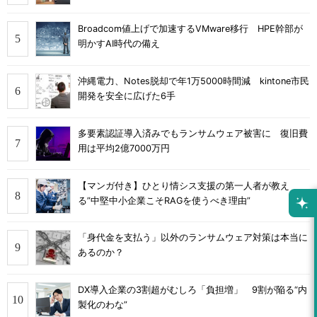
Broadcom値上げで加速するVMware移行 HPE幹部が
明かすAI時代の備え
沖縄電力、Notes脱却で年1万5000時間減 kintone市民
開発を安全に広げた6手
多要素認証導入済みでもランサムウェア被害に 復旧費
用は平均2億7000万円
【マンガ付き】ひとり情シス支援の第一人者が教え
る”中堅中小企業こそRAGを使うべき理由”
「身代金を支払う」以外のランサムウェア対策は本当に
あるのか？
DX導入企業の3割超がむしろ「負担増」 9割が陥る“内
製化のわな”