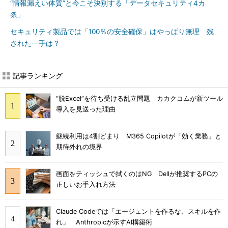
“情報漏えい体質”と今こそ決別する「データセキュリティ4カ
条」
セキュリティ製品では「100％の安全確保」はやっぱり無理 残
された一手は？
記事ランキング
“脱Excel”を待ち受ける乱立問題 カカクコムが新ツール
導入を見送った理由
継続利用は4割どまり M365 Copilotが「効く業務」と
期待外れの境界
画面をティッシュで拭くのはNG Dellが推奨するPCの
正しいお手入れ方法
Claude Codeでは「エージェントを作るな、スキルを作
れ」 Anthropicが示すAI構築術