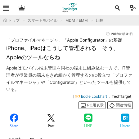
トップ
スマートモバイル
MDM／EMM
比較
2016年1月31日
「プロファイルマネージャ」「Apple Configurator」の基礎
iPhone、iPadはこうして管理される そう、
Appleのツールならね
Appleはモバイル端末管理を同社の端末に組み込む一方で、IT管
理者が従業員の端末をきめ細かく管理するのに役立つ「プロファ
イルマネージャ」や「Configurator」といったツールも提供して
いる。
[
Eddie Lockhart
，TechTarget]
PC用表示
関連情報
Share
Post
LINE
Hatena