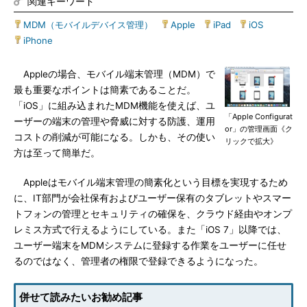
関連キーワード
MDM（モバイルデバイス管理）
|
Apple
|
iPad
|
iOS
|
iPhone
Appleの場合、モバイル端末管理（MDM）で
最も重要なポイントは簡素であることだ。
「iOS」に組み込まれたMDM機能を使えば、ユ
「Apple Configurat
ーザーの端末の管理や脅威に対する防護、運用
or」の管理画面《ク
コストの削減が可能になる。しかも、その使い
リックで拡大》
方は至って簡単だ。
Appleはモバイル端末管理の簡素化という目標を実現するため
に、IT部門が会社保有およびユーザー保有のタブレットやスマー
トフォンの管理とセキュリティの確保を、クラウド経由やオンプ
レミス方式で行えるようにしている。また「iOS 7」以降では、
ユーザー端末をMDMシステムに登録する作業をユーザーに任せ
るのではなく、管理者の権限で登録できるようになった。
併せて読みたいお勧め記事