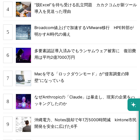
“脱Excel”を待ち受ける乱立問題 カカクコムが新ツール
導入を見送った理由
Broadcom値上げで加速するVMware移行 HPE幹部が
明かすAI時代の備え
多要素認証導入済みでもランサムウェア被害に 復旧費
用は平均2億7000万円
Macを守る「ロックダウンモード」が“侵害調査の障
壁”になっている
なぜAnthropicの「Claude」は暴走し、現実の企業をハ
ッキングしたのか
沖縄電力、Notes脱却で年1万5000時間減 kintone市民
開発を安全に広げた6手