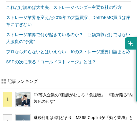
これだけ読めば大丈夫、ストレージベンダー主要12社の行方
ストレージ業界を変えた2015年の大型買収、DellのEMC買収は序
章にすぎない
ストレージ業界で何が起きているのか？ 巨額買収だけではない
大激変の“予兆”
プロなら知らないとはいえない、10のストレージ重要用語まとめ
SSDの次に来る「コールドストレージ」とは？
記事ランキング
DX導入企業の3割超がむしろ「負担増」 9割が陥る“内
製化のわな”
継続利用は4割どまり M365 Copilotが「効く業務」と
期待外れの境界