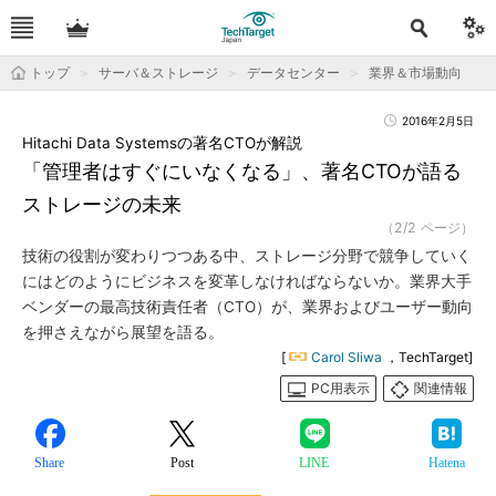
トップ
サーバ＆ストレージ
データセンター
業界＆市場動向
2016年2月5日
Hitachi Data Systemsの著名CTOが解説
「管理者はすぐにいなくなる」、著名CTOが語る
ストレージの未来
（2/2 ページ）
技術の役割が変わりつつある中、ストレージ分野で競争していく
にはどのようにビジネスを変革しなければならないか。業界大手
ベンダーの最高技術責任者（CTO）が、業界およびユーザー動向
を押さえながら展望を語る。
[
Carol Sliwa
，TechTarget]
PC用表示
関連情報
Share
Post
LINE
Hatena