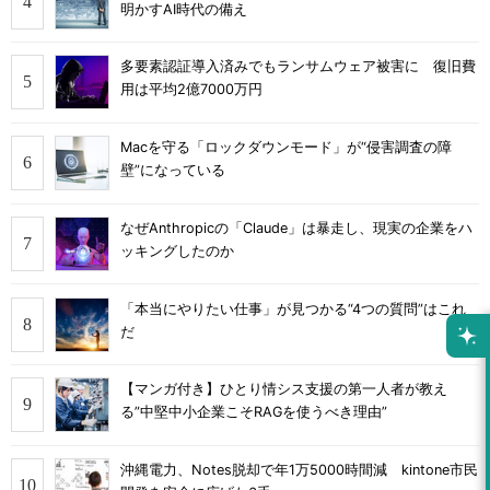
明かすAI時代の備え
多要素認証導入済みでもランサムウェア被害に 復旧費
用は平均2億7000万円
Macを守る「ロックダウンモード」が“侵害調査の障
壁”になっている
なぜAnthropicの「Claude」は暴走し、現実の企業をハ
ッキングしたのか
「本当にやりたい仕事」が見つかる“4つの質問”はこれ
だ
【マンガ付き】ひとり情シス支援の第一人者が教え
る”中堅中小企業こそRAGを使うべき理由”
沖縄電力、Notes脱却で年1万5000時間減 kintone市民