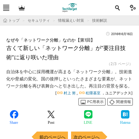
トップ
セキュリティ
情報漏えい対策
技術解説
2016年6月16日
なぜ今「ネットワーク分離」なのか【第1回】
古くて新しい「ネットワーク分離」が“要注目技
術”に返り咲いた理由
（2/3 ページ）
自治体を中心に採用機運が高まる「ネットワーク分離」。技術進
化や脅威の変化、国の後押しといったさまざまな要素が、ネット
ワーク分離を再び表舞台へと引き出した。再注目の背景を探る。
[
村上 努
,
松隈基至
，ユニアデックス]
PC用表示
関連情報
Share
Post
LINE
Hatena
前のページへ
次のページへ