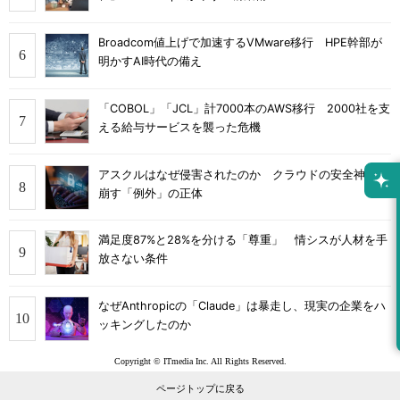
Broadcom値上げで加速するVMware移行 HPE幹部が
明かすAI時代の備え
「COBOL」「JCL」計7000本のAWS移行 2000社を支
える給与サービスを襲った危機
アスクルはなぜ侵害されたのか クラウドの安全神話を
崩す「例外」の正体
満足度87%と28%を分ける「尊重」 情シスが人材を手
放さない条件
なぜAnthropicの「Claude」は暴走し、現実の企業をハ
ッキングしたのか
Copyright © ITmedia Inc. All Rights Reserved.
ページトップに戻る