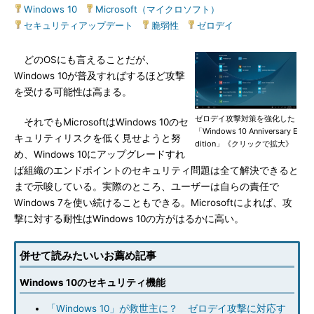
Windows 10
|
Microsoft（マイクロソフト）
|
セキュリティアップデート
|
脆弱性
|
ゼロデイ
どのOSにも言えることだが、
Windows 10が普及すればするほど攻撃
を受ける可能性は高まる。
ゼロデイ攻撃対策を強化した
それでもMicrosoftはWindows 10のセ
「Windows 10 Anniversary E
キュリティリスクを低く見せようと努
dition」《クリックで拡大》
め、Windows 10にアップグレードすれ
ば組織のエンドポイントのセキュリティ問題は全て解決できると
まで示唆している。実際のところ、ユーザーは自らの責任で
Windows 7を使い続けることもできる。Microsoftによれば、攻
撃に対する耐性はWindows 10の方がはるかに高い。
併せて読みたいいお薦め記事
Windows 10のセキュリティ機能
「Windows 10」が救世主に？ ゼロデイ攻撃に対応す