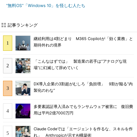
“無料OS”「Windows 10」を怪しむ人たち
記事ランキング
継続利用は4割どまり M365 Copilotが「効く業務」と
期待外れの境界
「こんなはずでは」 製造業の若手は“アナログな現
場”に幻滅して辞めていく
DX導入企業の3割超がむしろ「負担増」 9割が陥る“内
製化のわな”
多要素認証導入済みでもランサムウェア被害に 復旧費
用は平均2億7000万円
Claude Codeでは「エージェントを作るな、スキルを作
れ」 Anthropicが示すAI構築術