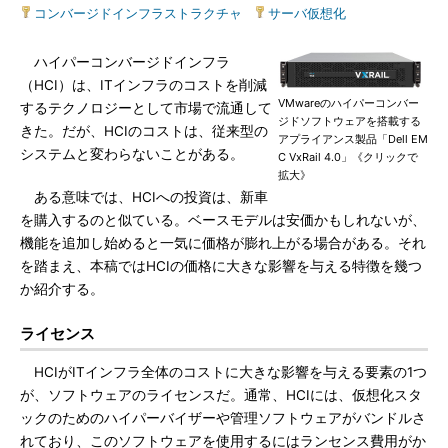
コンバージドインフラストラクチャ
|
サーバ仮想化
ハイパーコンバージドインフラ
（HCI）は、ITインフラのコストを削減
VMwareのハイパーコンバー
するテクノロジーとして市場で流通して
ジドソフトウェアを搭載する
きた。だが、HCIのコストは、従来型の
アプライアンス製品「Dell EM
システムと変わらないことがある。
C VxRail 4.0」《クリックで
拡大》
ある意味では、HCIへの投資は、新車
を購入するのと似ている。ベースモデルは安価かもしれないが、
機能を追加し始めると一気に価格が膨れ上がる場合がある。それ
を踏まえ、本稿ではHCIの価格に大きな影響を与える特徴を幾つ
か紹介する。
ライセンス
HCIがITインフラ全体のコストに大きな影響を与える要素の1つ
が、ソフトウェアのライセンスだ。通常、HCIには、仮想化スタ
ックのためのハイパーバイザーや管理ソフトウェアがバンドルさ
れており、このソフトウェアを使用するにはランセンス費用がか