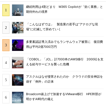
継続利用は4割どまり M365 Copilotが「効く業務」と
期待外れの境界
「こんなはずでは」 製造業の若手は“アナログな現
場”に幻滅して辞めていく
多要素認証導入済みでもランサムウェア被害に 復旧費
用は平均2億7000万円
「COBOL」「JCL」計7000本のAWS移行 2000社を支
える給与サービスを襲った危機
アスクルはなぜ侵害されたのか クラウドの安全神話を
崩す「例外」の正体
Broadcom値上げで加速するVMware移行 HPE幹部が
明かすAI時代の備え