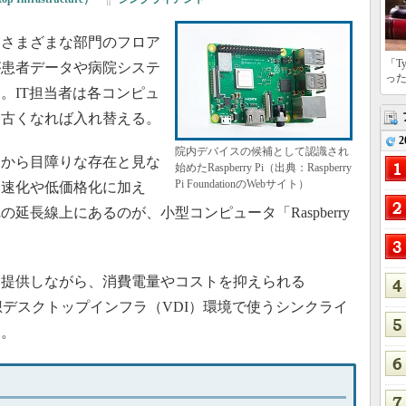
さまざまな部門のフロア
「T
が患者データや病院システ
っ
。IT担当者は各コンピュ
、古くなれば入れ替える。
2
院内デバイスの候補として認識され
から目障りな存在と見な
始めたRaspberry Pi（出典：Raspberry
Pi FoundationのWebサイト）
高速化や低価格化に加え
延長線上にあるのが、小型コンピュータ「Raspberry
提供しながら、消費電量やコストを抑えられる
て、仮想デスクトップインフラ（VDI）環境で使うシンクライ
る。