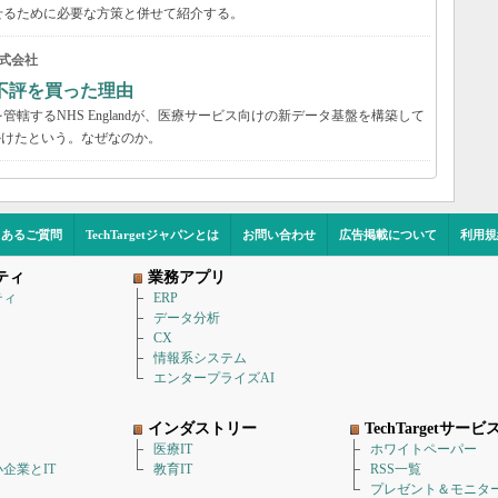
せるために必要な方策と併せて紹介する。
式会社
不評を買った理由
轄するNHS Englandが、医療サービス向けの新データ基盤を構築して
かけたという。なぜなのか。
くあるご質問
TechTargetジャパンとは
お問い合わせ
広告掲載について
利用規
ティ
業務アプリ
ティ
ERP
データ分析
CX
情報系システム
エンタープライズAI
インダストリー
TechTargetサービ
医療IT
ホワイトペーパー
企業とIT
教育IT
RSS一覧
プレゼント＆モニタ