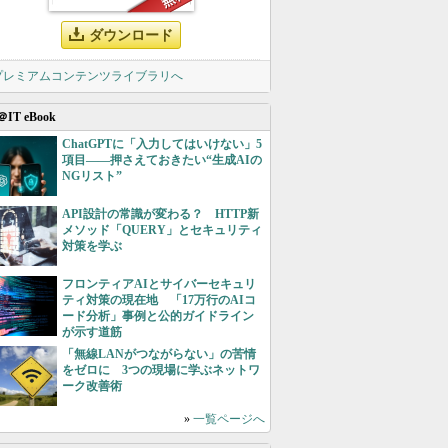
ダウンロード
 プレミアムコンテンツライブラリへ
＠IT eBook
ChatGPTに「入力してはいけない」5
項目――押さえておきたい“生成AIの
NGリスト”
API設計の常識が変わる？ HTTP新
メソッド「QUERY」とセキュリティ
対策を学ぶ
フロンティアAIとサイバーセキュリ
ティ対策の現在地 「17万行のAIコ
ード分析」事例と公的ガイドライン
が示す道筋
「無線LANがつながらない」の苦情
をゼロに 3つの現場に学ぶネットワ
ーク改善術
»
一覧ページへ