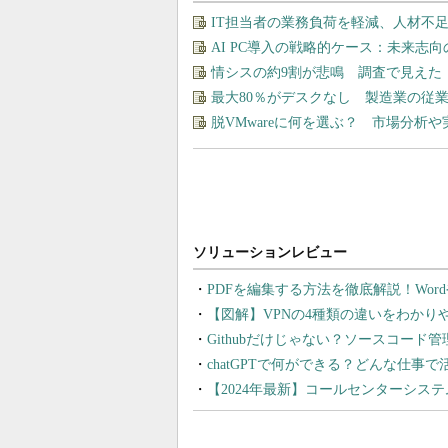
IT担当者の業務負荷を軽減、人材不
AI PC導入の戦略的ケース：未来志
情シスの約9割が悲鳴 調査で見えた
最大80％がデスクなし 製造業の従
脱VMwareに何を選ぶ？ 市場分析
PDFを編集する方法を徹底解説！Wor
【図解】VPNの4種類の違いをわか
Githubだけじゃない？ソースコード
chatGPTで何ができる？どんな仕事
【2024年最新】コールセンターシス