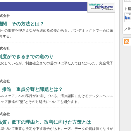
ト構
式会社
機関 その方法とは？
／B
務への影響を押さえながら進める必要がある。パンデミック下で一斉に遠
介する。
式会社
制度ができるまでの道のり
般化しているが、制度確立までの道のりは平たんではなかった。完全電子
式会社
」推進 重点分野と課題とは？
ヘルスケア」への移行が加速している。湾岸諸国におけるデジタルヘルス
ケア推進の”壁”とその対処法についても紹介する。
式会社
品質」低下の理由と、改善に向けた方策とは
に基づいて重要な決定を下す場合がある。一方、データの質は低くなりが