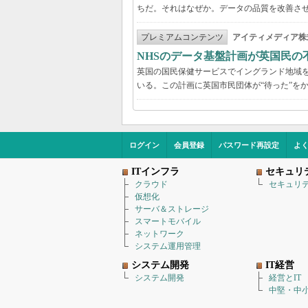
ちだ。それはなぜか。データの品質を改善さ
プレミアムコンテンツ
アイティメディア株
NHSのデータ基盤計画が英国民の
英国の国民保健サービスでイングランド地域を管
いる。この計画に英国市民団体が“待った”を
ログイン
会員登録
パスワード再設定
よ
ITインフラ
セキュリ
クラウド
セキュリ
仮想化
サーバ＆ストレージ
スマートモバイル
ネットワーク
システム運用管理
システム開発
IT経営
システム開発
経営とIT
中堅・中小