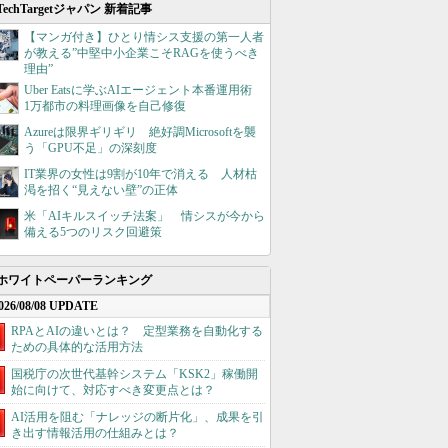
TechTargetジャパン 新着記事
【マンガ付き】ひとり情シス支援の第一人者
が教える”中堅中小企業こそRAGを使うべき
理由”
Uber Eatsに学ぶAIエージェント本番運用術
1万都市の料理画像を自己修復
Azureは限界ギリギリ 絶好調Microsoftを襲
う「GPU不足」の深刻度
IT業界の女性は9割が10年で消える 人材枯
渇を招く“見えない壁”の正体
米「AIキルスイッチ法案」 情シスが今から
備える5つのリスク回避策
ホワイトペーパーランキング
026/08/08 UPDATE
RPAとAIの違いとは？ 定型業務を自動化する
ための具体的な活用方法
国税庁の次世代基幹システム「KSK2」稼働開
始に向けて、対応すべき変更点とは？
AI活用を阻む「ナレッジの断片化」、成果を引
き出す情報活用の仕組みとは？