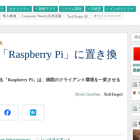
フラ
セキュリティ
業務アプリ
システム開発
IT経営
インダストリー
導入事例
Computer Weekly日本語版
ホワイトペーパー
TechTarget.AI
AI
経営とIT
医療IT
中堅・中小企業とIT
教育IT
光
aspberry Pi」に置き換
80
題
Raspberry Pi」は、病院のクライアント環境を一変させる
[
Reda Chouffani
，
TechTarget
]
op Infrastructure）
|
シンクライアント