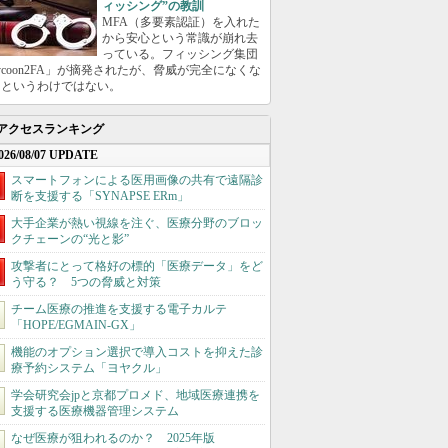
ィッシング”の教訓
MFA（多要素認証）を入れた
から安心という常識が崩れ去
っている。フィッシング集団
ycoon2FA」が摘発されたが、脅威が完全になくな
たというわけではない。
アクセスランキング
026/08/07 UPDATE
スマートフォンによる医用画像の共有で遠隔診
断を支援する「SYNAPSE ERm」
大手企業が熱い視線を注ぐ、医療分野のブロッ
クチェーンの“光と影”
攻撃者にとって格好の標的「医療データ」をど
う守る？ 5つの脅威と対策
チーム医療の推進を支援する電子カルテ
「HOPE/EGMAIN-GX」
機能のオプション選択で導入コストを抑えた診
療予約システム「ヨヤクル」
学会研究会jpと京都プロメド、地域医療連携を
支援する医療機器管理システム
なぜ医療が狙われるのか？ 2025年版