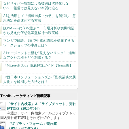
なぜサイバー攻撃による被害は沈静化しな
い？ 報道では見えない本質に迫る
AIを活用して「情報過多・分散」を解消し、意
思決定を高速化する方法
脱VMwareに何を選ぶ？ 市場分析や実機検証
から見えた仮想化基盤移行の現実解
マンガで解説、1日で生成AI環境を構築できる
ワークショップの中身とは？
AIエージェントに潜む“見えないリスク”、過剰
なアクセス権をどう制御する？
「Microsoft 365」徹底解説ガイド【Teams編】
JR西日本ITソリューションズが「監視業務の属
人化」を解消した方法とは？
ITmedia マーケティング新着記事
「サイト内検索」＆「ライブチャット」売れ
筋TOP5（2025年5月）
今週は、サイト内検索ツールとライブチャッ
国内売れ筋TOP5をそれぞれ紹介します。
「ECプラットフォーム」売れ筋
TOP10（2025年5月）