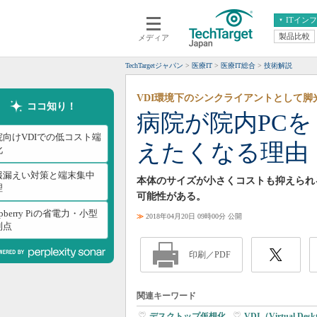
ITイン
製品比較
メディア
クラウド
エンタープライズ
ERP
仮想化
TechTargetジャパン
医療IT
医療IT総合
技術解説
データ分析
サーバ＆ストレージ
VDI環境下のシンクライアントとして脚
CX
スマートモバイル
ココ知り！
病院が院内PCを「R
情報系システム
ネットワーク
院向けVDIでの低コスト端
えたくなる理由
システム運用管理
化
報漏えい対策と端末集中
本体のサイズが小さくコストも抑えられる「
理
可能性がある。
spberry Piの省電力・小型
≫
2018年04月20日 09時00分 公開
利点
印刷／PDF
関連キーワード
デスクトップ仮想化
|
VDI（Virtual Deskt