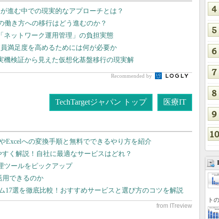
足が進む中での現実的なアプローチとは？
向の働き方への移行はどう進むのか？
「ネットワーク運用管理」の負担実態
業員満足度を高めるためには何が必要か
や実機検証から見えた仮想化基盤移行の現実解
Recommended by
TechTargetジャパン トップ
医療IT
dやExcelへの変換手順と無料でできるやり方を紹介
りやすく解説！自社に最適なサービスはどれ？
管理ツールをピックアップ
で活用できるのか
テム17選を徹底比較！おすすめサービスと選び方のコツを解説
トの