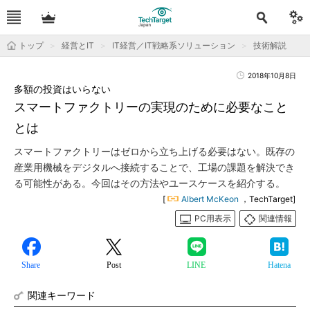
トップ
経営とIT
IT経営／IT戦略系ソリューション
技術解説
2018年10月8日
多額の投資はいらない
スマートファクトリーの実現のために必要なこと
とは
スマートファクトリーはゼロから立ち上げる必要はない。既存の
産業用機械をデジタルへ接続することで、工場の課題を解決でき
る可能性がある。今回はその方法やユースケースを紹介する。
[
Albert McKeon
，TechTarget]
PC用表示
関連情報
Share
Post
LINE
Hatena
関連キーワード