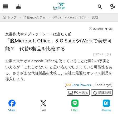
トップ
情報系システム
Office／Microsoft 365
比較
2018年11月10日
文書作成やスプレッドシートは当たり前
「脱Microsoft Office」をG SuiteやiWorkで実現可
能？ 代替6製品を比較する
（1/2 ページ）
企業の大半がMicrosoft Officeを使っていることは周知の事実と
いえるが「これしかない」と思い込んでしまっている可能性もあ
る。さまざまな代替製品を比較し、自社に最適なオフィス製品を
導入しよう。
[
John Powers
，TechTarget]
PC用表示
関連情報
Share
Post
LINE
Hatena