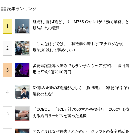
記事ランキング
継続利用は4割どまり M365 Copilotが「効く業務」と
期待外れの境界
「こんなはずでは」 製造業の若手は“アナログな現
場”に幻滅して辞めていく
多要素認証導入済みでもランサムウェア被害に 復旧費
用は平均2億7000万円
DX導入企業の3割超がむしろ「負担増」 9割が陥る“内
製化のわな”
「COBOL」「JCL」計7000本のAWS移行 2000社を支
える給与サービスを襲った危機
アスクルはなぜ侵害されたのか クラウドの安全神話を