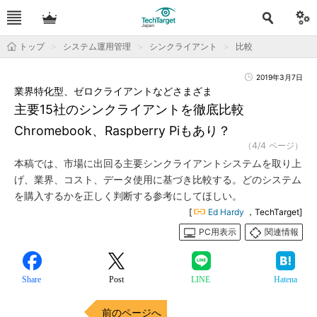
トップ
システム運用管理
シンクライアント
比較
2019年3月7日
業界特化型、ゼロクライアントなどさまざま
主要15社のシンクライアントを徹底比較
Chromebook、Raspberry Piもあり？
（4/4 ページ）
本稿では、市場に出回る主要シンクライアントシステムを取り上
げ、業界、コスト、データ使用に基づき比較する。どのシステム
を購入するかを正しく判断する参考にしてほしい。
[
Ed Hardy
，TechTarget]
PC用表示
関連情報
Share
Post
LINE
Hatena
前のページへ