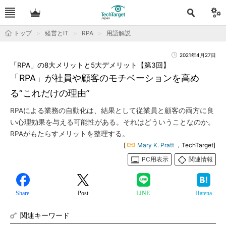
トップ
経営とIT
RPA
用語解説
2021年4月27日
「RPA」の8大メリットと5大デメリット【第3回】
「RPA」が社員や顧客のモチベーションを高め
る“これだけの理由”
RPAによる業務の自動化は、結果として従業員と顧客の両方に良
い心理効果を与える可能性がある。それはどういうことなのか。
RPAがもたらすメリットを整理する。
[
Mary K. Pratt
，TechTarget]
PC用表示
関連情報
Share
Post
LINE
Hatena
関連キーワード