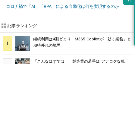
コロナ禍で「AI」「RPA」による自動化は何を実現するのか
記事ランキング
継続利用は4割どまり M365 Copilotが「効く業務」と
期待外れの境界
「こんなはずでは」 製造業の若手は“アナログな現
場”に幻滅して辞めていく
多要素認証導入済みでもランサムウェア被害に 復旧費
用は平均2億7000万円
DX導入企業の3割超がむしろ「負担増」 9割が陥る“内
製化のわな”
「COBOL」「JCL」計7000本のAWS移行 2000社を支
える給与サービスを襲った危機