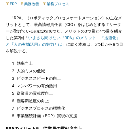
ERP
|
業務改善
|
業務プロセス
「RPA」（ロボティックプロセスオートメーション）の主なメ
リットとして、最高情報責任者（CIO）をはじめとするITリーダ
ーが挙げているのは次の8つだ。メリットの3つ目と4つ目を紹介
した第2回「
いまさら聞けない『RPA』のメリット 『迅速化』
と『人の有効活用』の魅力とは
」に続く本稿は、5つ目から8つ目
を解説する。
効率向上
人的ミスの低減
ビジネススピードの向上
マンパワーの有効活用
従業員の貢献度向上
顧客満足度の向上
ビジネスプロセスの標準化
事業継続計画（BCP）実現の支援
RPAのメリット5．従業員の貢献度向上