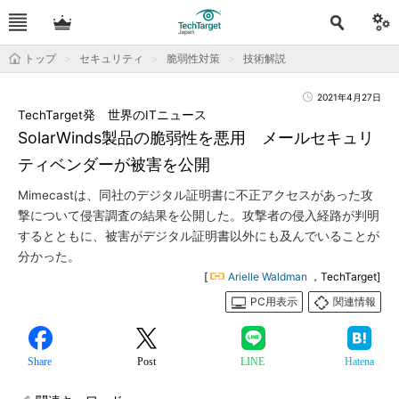
トップ
セキュリティ
脆弱性対策
技術解説
2021年4月27日
TechTarget発 世界のITニュース
SolarWinds製品の脆弱性を悪用 メールセキュリ
ティベンダーが被害を公開
Mimecastは、同社のデジタル証明書に不正アクセスがあった攻
撃について侵害調査の結果を公開した。攻撃者の侵入経路が判明
するとともに、被害がデジタル証明書以外にも及んでいることが
分かった。
[
Arielle Waldman
，TechTarget]
PC用表示
関連情報
Share
Post
LINE
Hatena