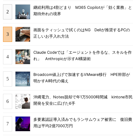
継続利用は4割どまり M365 Copilotが「効く業務」と
期待外れの境界
画面をティッシュで拭くのはNG Dellが推奨するPCの
正しいお手入れ方法
Claude Codeでは「エージェントを作るな、スキルを作
れ」 Anthropicが示すAI構築術
Broadcom値上げで加速するVMware移行 HPE幹部が
明かすAI時代の備え
沖縄電力、Notes脱却で年1万5000時間減 kintone市民
開発を安全に広げた6手
多要素認証導入済みでもランサムウェア被害に 復旧費
用は平均2億7000万円