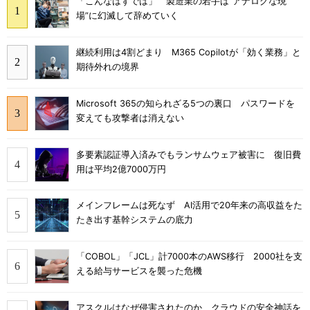
「こんなはずでは」 製造業の若手は“アナログな現
場”に幻滅して辞めていく
継続利用は4割どまり M365 Copilotが「効く業務」と
期待外れの境界
Microsoft 365の知られざる5つの裏口 パスワードを
変えても攻撃者は消えない
多要素認証導入済みでもランサムウェア被害に 復旧費
用は平均2億7000万円
メインフレームは死なず AI活用で20年来の高収益をた
たき出す基幹システムの底力
「COBOL」「JCL」計7000本のAWS移行 2000社を支
える給与サービスを襲った危機
アスクルはなぜ侵害されたのか クラウドの安全神話を