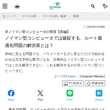
トップ
データ分析
データ分析／解析
事例
2021年11月18日
非ノイマン型コンピュータの実現【前編】
ノイマン型コンピュータでは破綻する、ルート最
適化問題の解決策とは？
単純に見える問題でも、パラメーターを少し変えただけで組み合
わせは天文学的な数字になる。古典的なノイマン型コンピュータ
ではこれを解決できない。これを解決するのが非ノイマン型コン
ピュータだ。
[
Cliff Saran
，Computer Weekly]
PC用表示
関連情報
Share
Post
LINE
Hatena
過去75年間、コンピュータのレイアウトを定めてきたのはノイ