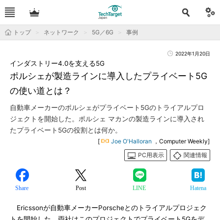
トップ
ネットワーク
5G／6G
事例
2022年1月20日
インダストリー4.0を支える5G
ポルシェが製造ラインに導入したプライベート5G
の使い道とは？
自動車メーカーのポルシェがプライベート5Gのトライアルプロ
ジェクトを開始した。ポルシェ マカンの製造ラインに導入され
たプライベート5Gの役割とは何か。
[
Joe O'Halloran
，Computer Weekly]
PC用表示
関連情報
Share
Post
LINE
Hatena
Ericssonが自動車メーカーPorscheとのトライアルプロジェク
トを開始した。両社はこのプロジェクトでプライベート5Gをデ