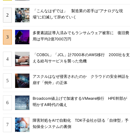
「こんなはずでは」 製造業の若手は“アナログな現
場”に幻滅して辞めていく
多要素認証導入済みでもランサムウェア被害に 復旧費
用は平均2億7000万円
「COBOL」「JCL」計7000本のAWS移行 2000社を支
える給与サービスを襲った危機
アスクルはなぜ侵害されたのか クラウドの安全神話を
崩す「例外」の正体
Broadcom値上げで加速するVMware移行 HPE幹部が
明かすAI時代の備え
障害対処をAIで自動化 TDK子会社が語る「自律型」予
知保全システムの裏側