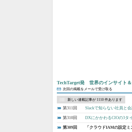
TechTarget発 世界のインサイ
次回の掲載をメールで受け取る
新しい連載記事が 1110 件あります
311
Slackで知らない社員
310
DXにかかわるCIOの3
309
「クラウドIAMの設定