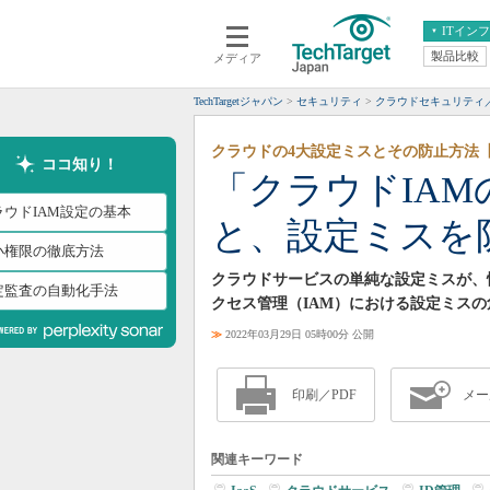
ITイン
製品比較
メディア
クラウド
エンタープライズ
ERP
仮想化
TechTargetジャパン
セキュリティ
クラウドセキュリティ／
データ分析
サーバ＆ストレージ
クラウドの4大設定ミスとその防止方法
CX
スマートモバイル
ココ知り！
「クラウドIA
情報系システム
ネットワーク
ラウドIAM設定の基本
と、設定ミスを
システム運用管理
小権限の徹底方法
クラウドサービスの単純な設定ミスが、
定監査の自動化手法
クセス管理（IAM）における設定ミスの
≫
2022年03月29日 05時00分 公開
印刷／PDF
メー
関連キーワード