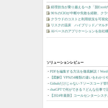
経理担当が乗り越えるべき「脱Exce
90％のCIOが中断や失敗を経験、ク
クラウドのコストと利用状況を可視化＆
リスクの温床 ハイブリッド／マル
AIベースのアプリケーションを自社
PDFを編集する方法を徹底解説！Wor
【図解】VPNの4種類の違いをわか
Githubだけじゃない？ソースコード
chatGPTで何ができる？どんな仕事
【2024年最新】コールセンターシス