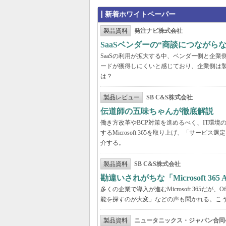
新着ホワイトペーパー
製品資料
発注ナビ株式会社
SaaSベンダーの“商談につなが
SaaSの利用が拡大する中、ベンダー側と企
ードが獲得しにくいと感じており、企業側は
は？
製品レビュー
SB C&S株式会社
伝道師の五味ちゃんが徹底解説 「Mic
働き方改革やBCP対策を進めるべく、IT環
するMicrosoft 365を取り上げ、「サ
介する。
製品資料
SB C&S株式会社
勘違いされがちな「Microsoft 3
多くの企業で導入が進むMicrosoft 365だ
能を探すのが大変」などの声も聞かれる。こうしたよ
製品資料
ニュータニックス・ジャパン合同