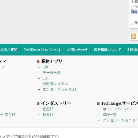
ト構
／B
くあるご質問
TechTargetジャパンとは
お問い合わせ
広告掲載について
利用規
ティ
業務アプリ
ティ
ERP
データ分析
CX
情報系システム
エンタープライズAI
インダストリー
TechTargetサービ
医療IT
ホワイトペーパー
企業とIT
教育IT
RSS一覧
プレゼント＆モニタ
アイティメディア株式会社の登録商標です。