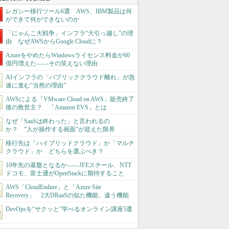
レガシー移行ツール6選 AWS、IBM製品は何
ができて何ができないのか
「にゃんこ大戦争」インフラ“大引っ越し”の理
由 なぜAWSからGoogle Cloudに？
AzureをやめたらWindowsライセンス料金が60
億円増えた――その笑えない理由
AIインフラの「パブリッククラウド離れ」が急
速に進む“当然の理由”
AWSによる「VMware Cloud on AWS」販売終了
後の救世主？ 「Amazon EVS」とは
なぜ「SaaSは終わった」と言われるの
か？ ”人が操作する画面”が迎えた限界
移行先は「ハイブリッドクラウド」か「マルチ
クラウド」か どちらを選ぶべき？
10年先の基盤となるか――JFEスチール、NTT
ドコモ、富士通がOpenStackに期待すること
AWS「CloudEndure」と「Azure Site
Recovery」 2大DRaaSの似た機能、違う機能
DevOpsを“サクッと”学べるオンライン講座5選