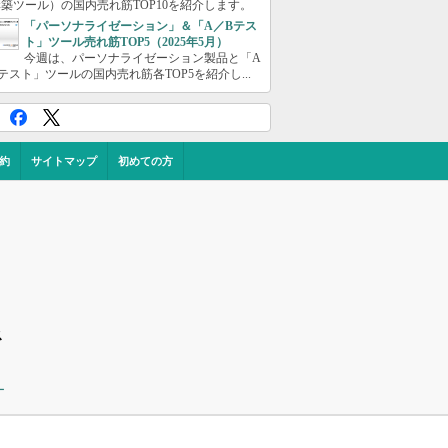
築ツール）の国内売れ筋TOP10を紹介します。
「パーソナライゼーション」＆「A／Bテス
ト」ツール売れ筋TOP5（2025年5月）
今週は、パーソナライゼーション製品と「A
テスト」ツールの国内売れ筋各TOP5を紹介し...
約
サイトマップ
初めての方
ス
ー