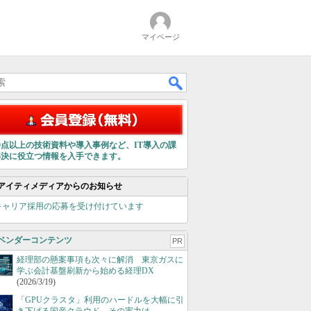
マイページ
00点以上の技術資料や導入事例など、IT導入の課
解決に役立つ情報を入手できます。
アイティメディアからのお知らせ
キャリア採用の応募を受け付けています
ベンダーコンテンツ
PR
経理部の懸案事項も次々に解消 東京ガスに
学ぶ会計基盤刷新から始める経理DX
(2026/3/19)
「GPUクラスタ」利用のハードルを大幅に引