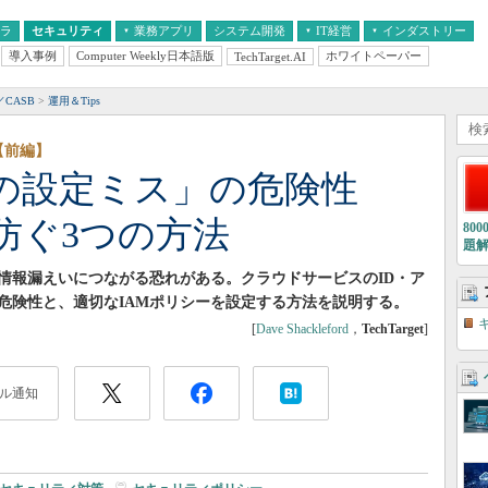
フラ
セキュリティ
業務アプリ
システム開発
IT経営
インダストリー
導入事例
Computer Weekly日本語版
ホワイトペーパー
TechTarget.AI
AI
経営とIT
医療IT
中堅・中小企業とIT
教育IT
CASB
運用＆Tips
【前編】
Mの設定ミス」の危険性
防ぐ3つの方法
80
題
情報漏えいにつながる恐れがある。クラウドサービスのID・ア
危険性と、適切なIAMポリシーを設定する方法を説明する。
[
Dave Shackleford
，
TechTarget
]
ル通知