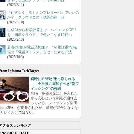
き下げる国産クラウド、その実力は
(2026/3/11)
「仕方なく、次もオンプレサーバ」でいいの
か？ クラウドコスト試算の第一歩
(2026/3/10)
生成AIから科学計算まで ハイエンドGPU
を「国産クラウド」で使いこなす時代へ
(2026/2/13)
若者の7割が電話恐怖症？ ”AI電話番”で職
場の「電話ストレス」をゼロにする方法
(2025/10/3)
From Informa TechTarget
瞬時にM365が乗っ取られる
――全社員に周知すべき“新フ
ィッシング”の教訓
MFA（多要素認証）を入れた
から安心という常識が崩れ去
っている。フィッシング集団
ycoon2FA」が摘発されたが、脅威が完全になくな
たというわけではない。
アクセスランキング
026/08/07 UPDATE