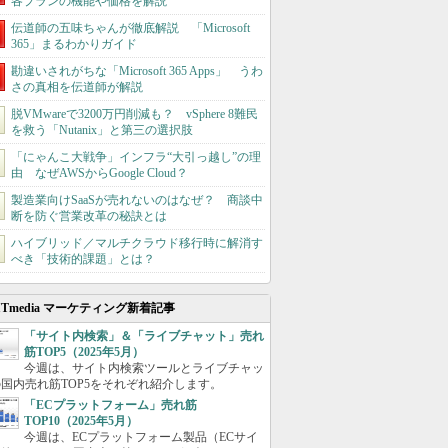
各プランの機能や価格を解説
伝道師の五味ちゃんが徹底解説 「Microsoft
365」まるわかりガイド
勘違いされがちな「Microsoft 365 Apps」 うわ
さの真相を伝道師が解説
脱VMwareで3200万円削減も？ vSphere 8難民
を救う「Nutanix」と第三の選択肢
「にゃんこ大戦争」インフラ“大引っ越し”の理
由 なぜAWSからGoogle Cloud？
製造業向けSaaSが売れないのはなぜ？ 商談中
断を防ぐ営業改革の秘訣とは
ハイブリッド／マルチクラウド移行時に解消す
べき「技術的課題」とは？
ITmedia マーケティング新着記事
「サイト内検索」＆「ライブチャット」売れ
筋TOP5（2025年5月）
今週は、サイト内検索ツールとライブチャッ
国内売れ筋TOP5をそれぞれ紹介します。
「ECプラットフォーム」売れ筋
TOP10（2025年5月）
今週は、ECプラットフォーム製品（ECサイ