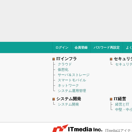
ログイン
会員登録
パスワード再設定
よ
ITインフラ
セキュリ
クラウド
セキュリ
仮想化
サーバ＆ストレージ
スマートモバイル
ネットワーク
システム運用管理
システム開発
IT経営
システム開発
経営とIT
中堅・中小
ITmediaは