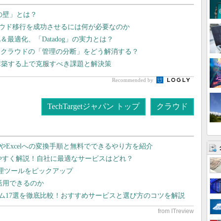
lの壁」とは？
ラウド移行を成功させるには何が必要なのか
最適化、「Datadog」の実力とは？
チクラウドの「管理の分断」をどう解消する？
構築する上で克服すべき課題と解決策
Recommended by
TechTargetジャパン トップ
クラウド
dやExcelへの変換手順と無料でできるやり方を紹介
りやすく解説！自社に最適なサービスはどれ？
管理ツールをピックアップ
で活用できるのか
テム17選を徹底比較！おすすめサービスと選び方のコツを解説