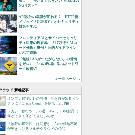
項目――押さえておきたい“生成AIの
NGリスト”
API設計の常識が変わる？ HTTP新
メソッド「QUERY」とセキュリティ
対策を学ぶ
フロンティアAIとサイバーセキュリ
ティ対策の現在地 「17万行のAIコ
ード分析」事例と公的ガイドライン
が示す道筋
「無線LANがつながらない」の苦情
をゼロに 3つの現場に学ぶネットワ
ーク改善術
»
一覧ページへ
クラウド 新着記事
オンプレ保守切れの恐怖 地銀協が次期イン
フラに「Oracle Cloud」を指名した理由
レガシー移行ツール6選 AWS、IBM製品は
何ができて何ができないのか
「無限の拡張性」は幻想か Azure供給不足
が突きつけるマルチクラウドの必然