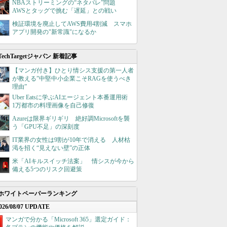
NBAストリーミングの“ネタバレ”問題
AWSとタッグで挑む「遅延」との戦い
検証環境を廃止してAWS費用4割減 スマホ
アプリ開発の"新常識"になるか
TechTargetジャパン 新着記事
【マンガ付き】ひとり情シス支援の第一人者
が教える”中堅中小企業こそRAGを使うべき
理由”
Uber Eatsに学ぶAIエージェント本番運用術
1万都市の料理画像を自己修復
Azureは限界ギリギリ 絶好調Microsoftを襲
う「GPU不足」の深刻度
IT業界の女性は9割が10年で消える 人材枯
渇を招く“見えない壁”の正体
米「AIキルスイッチ法案」 情シスが今から
備える5つのリスク回避策
ホワイトペーパーランキング
026/08/07 UPDATE
マンガで分かる「Microsoft 365」選定ガイド：