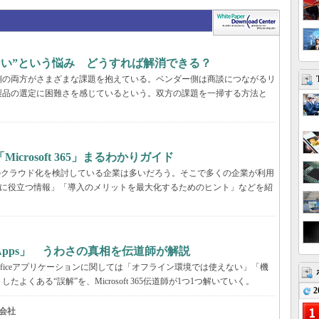
らない”という悩み どうすれば解消できる？
業側の両方がさまざまな課題を抱えている。ベンダー側は商談につながるリ
製品の選定に困難さを感じているという。双方の課題を一掃する方法と
rosoft 365」まるわかりガイド
境のクラウド化を検討している企業は多いだろう。そこで多くの企業が利用
ービス選定に役立つ情報」「導入のメリットを最大化するためのヒント」などを紹
65 Apps」 うわさの真相を伝道師が解説
が、Officeアプリケーションに関しては「オフライン環境では使えない」「機
くある“誤解”を、Microsoft 365伝道師が1つ1つ解いていく。
2
会社