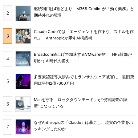
継続利用は4割どまり M365 Copilotが「効く業務」と
期待外れの境界
Claude Codeでは「エージェントを作るな、スキルを作
れ」 Anthropicが示すAI構築術
Broadcom値上げで加速するVMware移行 HPE幹部が
明かすAI時代の備え
多要素認証導入済みでもランサムウェア被害に 復旧費
用は平均2億7000万円
Macを守る「ロックダウンモード」が“侵害調査の障
壁”になっている
なぜAnthropicの「Claude」は暴走し、現実の企業をハ
ッキングしたのか