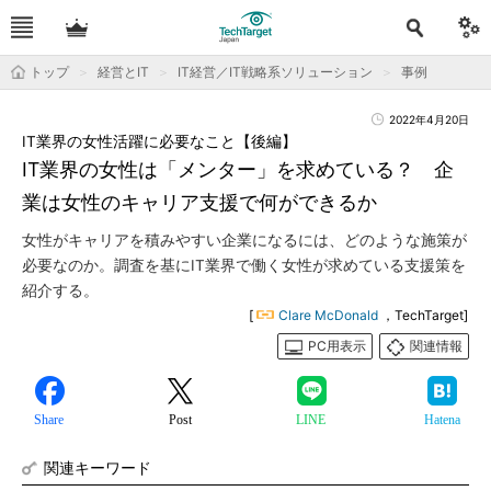
トップ
経営とIT
IT経営／IT戦略系ソリューション
事例
2022年4月20日
IT業界の女性活躍に必要なこと【後編】
IT業界の女性は「メンター」を求めている？ 企
業は女性のキャリア支援で何ができるか
女性がキャリアを積みやすい企業になるには、どのような施策が
必要なのか。調査を基にIT業界で働く女性が求めている支援策を
紹介する。
[
Clare McDonald
，TechTarget]
PC用表示
関連情報
Share
Post
LINE
Hatena
関連キーワード