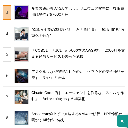
多要素認証導入済みでもランサムウェア被害に 復旧費
用は平均2億7000万円
DX導入企業の3割超がむしろ「負担増」 9割が陥る“内
製化のわな”
「COBOL」「JCL」計7000本のAWS移行 2000社を支
える給与サービスを襲った危機
アスクルはなぜ侵害されたのか クラウドの安全神話を
崩す「例外」の正体
Claude Codeでは「エージェントを作るな、スキルを作
れ」 Anthropicが示すAI構築術
Broadcom値上げで加速するVMware移行 HPE幹部が
明かすAI時代の備え