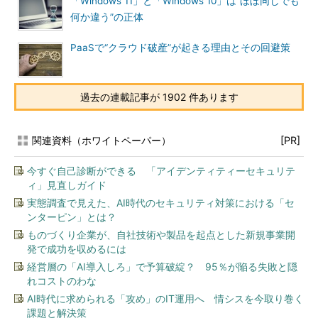
「Windows 11」と「Windows 10」は“ほぼ同じでも
何か違う”の正体
PaaSで“クラウド破産”が起きる理由とその回避策
過去の連載記事が 1902 件あります
関連資料（ホワイトペーパー）
[PR]
今すぐ自己診断ができる 「アイデンティティーセキュリテ
ィ」見直しガイド
実態調査で見えた、AI時代のセキュリティ対策における「セ
ンターピン」とは？
ものづくり企業が、自社技術や製品を起点とした新規事業開
発で成功を収めるには
経営層の「AI導入しろ」で予算破綻？ 95％が陥る失敗と隠
れコストのわな
AI時代に求められる「攻め」のIT運用へ 情シスを今取り巻く
課題と解決策