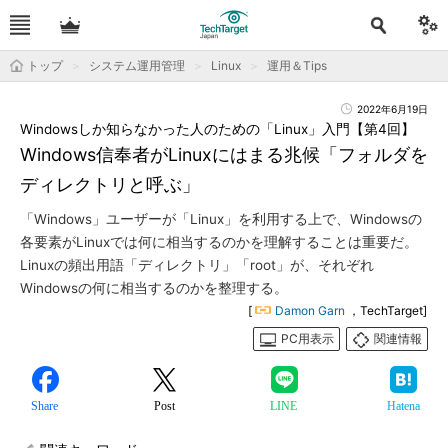
トップ
システム運用管理
Linux
運用＆Tips
2022年6月19日
Windowsしか知らなかった人のための「Linux」入門【第4回】
Windows信奉者がLinuxにはまる兆候「フォルダを
ディレクトリと呼ぶ」
「Windows」ユーザーが「Linux」を利用する上で、Windowsの
各要素がLinuxでは何に相当するのかを理解することは重要だ。
Linuxの頻出用語「ディレクトリ」「root」が、それぞれ
Windowsの何に相当するのかを整理する。
[
Damon Garn
，TechTarget]
PC用表示
関連情報
Share
Post
LINE
Hatena