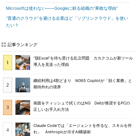
Microsoftは使わない――Googleに頼る組織の“果敢な理由”
“普通のクラウド”を避ける企業ほど「ソブリンクラウド」を使い
たい？
記事ランキング
“脱Excel”を待ち受ける乱立問題 カカクコムが新ツール
導入を見送った理由
継続利用は4割どまり M365 Copilotが「効く業務」と
期待外れの境界
画面をティッシュで拭くのはNG Dellが推奨するPCの
正しいお手入れ方法
Claude Codeでは「エージェントを作るな、スキルを作
れ」 Anthropicが示すAI構築術