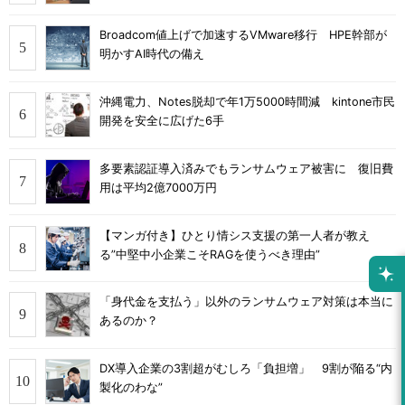
Broadcom値上げで加速するVMware移行 HPE幹部が
明かすAI時代の備え
沖縄電力、Notes脱却で年1万5000時間減 kintone市民
開発を安全に広げた6手
多要素認証導入済みでもランサムウェア被害に 復旧費
用は平均2億7000万円
【マンガ付き】ひとり情シス支援の第一人者が教え
る”中堅中小企業こそRAGを使うべき理由”
「身代金を支払う」以外のランサムウェア対策は本当に
あるのか？
DX導入企業の3割超がむしろ「負担増」 9割が陥る“内
製化のわな”