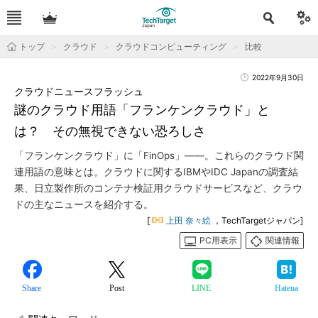
トップ
クラウド
クラウドコンピューティング
比較
2022年9月30日
クラウドニュースフラッシュ
謎のクラウド用語「フランケンクラウド」と
は？ その無視できない恐ろしさ
「フランケンクラウド」に「FinOps」――。これらのクラウド関
連用語の意味とは。クラウドに関するIBMやIDC Japanの調査結
果、日立製作所のコンテナ検証用クラウドサービスなど、クラウ
ドの主なニュースを紹介する。
[
上田 奈々絵
，TechTargetジャパン]
PC用表示
関連情報
Share
Post
LINE
Hatena