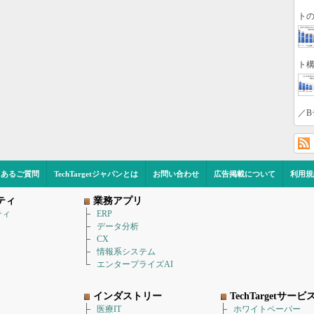
トの
ト構
／B
くあるご質問
TechTargetジャパンとは
お問い合わせ
広告掲載について
利用規
ティ
業務アプリ
ティ
ERP
データ分析
CX
情報系システム
エンタープライズAI
インダストリー
TechTargetサービ
医療IT
ホワイトペーパー