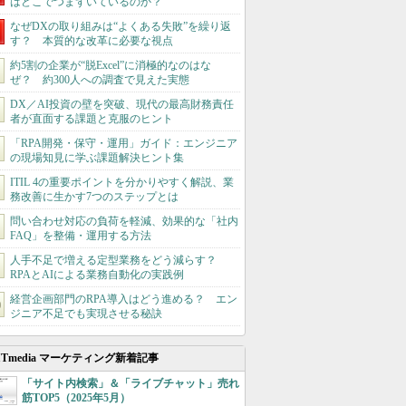
はどこでつまずいているのか？
なぜDXの取り組みは“よくある失敗”を繰り返
す？ 本質的な改革に必要な視点
約5割の企業が“脱Excel”に消極的なのはな
ぜ？ 約300人への調査で見えた実態
DX／AI投資の壁を突破、現代の最高財務責任
者が直面する課題と克服のヒント
「RPA開発・保守・運用」ガイド：エンジニア
の現場知見に学ぶ課題解決ヒント集
ITIL 4の重要ポイントを分かりやすく解説、業
務改善に生かす7つのステップとは
問い合わせ対応の負荷を軽減、効果的な「社内
FAQ」を整備・運用する方法
人手不足で増える定型業務をどう減らす？
RPAとAIによる業務自動化の実践例
経営企画部門のRPA導入はどう進める？ エン
ジニア不足でも実現させる秘訣
ITmedia マーケティング新着記事
「サイト内検索」＆「ライブチャット」売れ
筋TOP5（2025年5月）