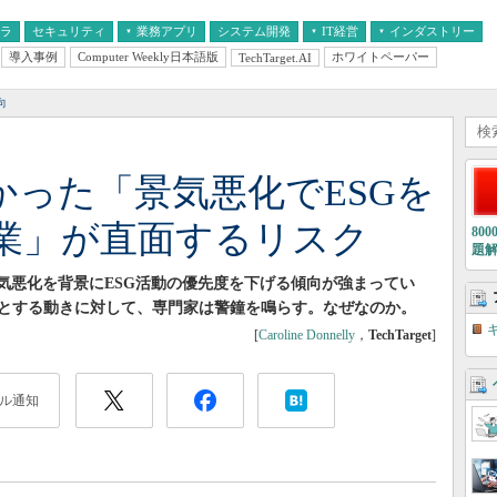
フラ
セキュリティ
業務アプリ
システム開発
IT経営
インダストリー
導入事例
Computer Weekly日本語版
ホワイトペーパー
TechTarget.AI
AI
経営とIT
医療IT
中堅・中小企業とIT
教育IT
向
分かった「景気悪化でESGを
業」が直面するリスク
80
題
業は景気悪化を背景にESG活動の優先度を下げる傾向が強まってい
うとする動きに対して、専門家は警鐘を鳴らす。なぜなのか。
[
Caroline Donnelly
，
TechTarget
]
ル通知