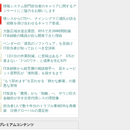
情報システム部門担当者のキャリアに関するア
ンケートにご協力をお願いします
情シスからCTOへ ナインシグマ三浦氏が語る
「経験を掛け合わせるキャリア形成」
大阪広域水道企業団、RPAで月288時間削減
IT未経験の職員が自ら開発できた理由
ベンダーの「蒸気のソフトウェア」を見抜け
IT担当者が知っておくべき交渉術
「1日1分の作業削減」に意味はある？ DXが
進まない「2つのワナ」と成果を生むKPI
IT未経験から経営層の相談相手へ 花キューピ
ット星野氏が「便利屋」を脱するまで
“もう辞めます”を言わせる「静かな解雇」の最
悪な実情
IT投資を「費用」から「戦略」へ サウジ巨大
金融街が示す次世代情シスの理想像
担当者1人で数十年分のトラブル事例DBを再構
築 日揮グローバルの選定術
プレミアムコンテンツ