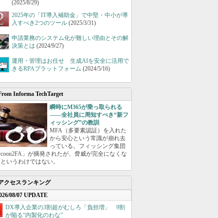
(2025/8/29)
2025年の「IT導入補助金」で中堅・中小が導
入すべき2つのツール
(2025/3/31)
申請業務のシステム化が難しい理由とその解
決策とは
(2024/9/27)
運用・管理はお任せ 生成AIを安全に活用で
きるRPAプラットフォーム
(2024/5/16)
From Informa TechTarget
瞬時にM365が乗っ取られる
――全社員に周知すべき“新フ
ィッシング”の教訓
MFA（多要素認証）を入れた
から安心という常識が崩れ去
っている。フィッシング集団
ycoon2FA」が摘発されたが、脅威が完全になくな
たというわけではない。
アクセスランキング
026/08/07 UPDATE
DX導入企業の3割超がむしろ「負担増」 9割
が陥る“内製化のわな”