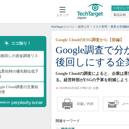
ITイン
製品比較
メディア
クラウド
エンタープライズ
ERP
仮想化
TechTargetジャパン
経営とIT
リスク管理
業界＆市場動
データ分析
サーバ＆ストレージ
Google CloudのESG調査から【前編】
CX
スマートモバイル
ココ知り！
Google調査で
情報系システム
ネットワーク
SG後回しの資金調達リス
後回しにする企
システム運用管理
気悪化時の優先順位低下
Google Cloudの調査によると、企
因
る。経営幹部がESGの予算を削減しよ
ogle Cloud調査の主要結
≫
2023年05月30日 07時15分 公開
整理
印刷／PDF
メー
関連キーワード