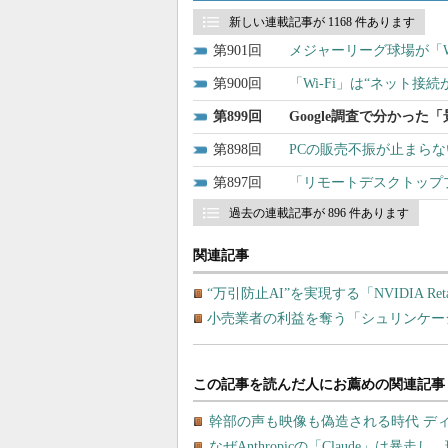
新しい連載記事が 1168 件あります
901
メジャーリーグ球場が「Wi
900
「Wi-Fi」は“ネット
899
Google調査で分かっ
898
PCの販売不振が止まらない 
897
「リモートデスクトッププ
過去の連載記事が 896 件あります
関連記事
“万引防止AI”を実現する「NVIDIA Retai
小売業者の利益を奪う「シュリンケー