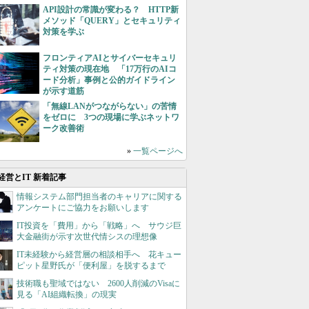
API設計の常識が変わる？ HTTP新
メソッド「QUERY」とセキュリティ
対策を学ぶ
フロンティアAIとサイバーセキュリ
ティ対策の現在地 「17万行のAIコ
ード分析」事例と公的ガイドライン
が示す道筋
「無線LANがつながらない」の苦情
をゼロに 3つの現場に学ぶネットワ
ーク改善術
»
一覧ページへ
経営とIT 新着記事
情報システム部門担当者のキャリアに関する
アンケートにご協力をお願いします
IT投資を「費用」から「戦略」へ サウジ巨
大金融街が示す次世代情シスの理想像
IT未経験から経営層の相談相手へ 花キュー
ピット星野氏が「便利屋」を脱するまで
技術職も聖域ではない 2600人削減のVisaに
見る「AI組織転換」の現実