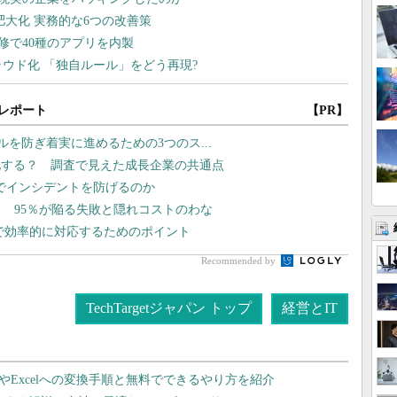
レポート
【PR】
ラブルを防ぎ着実に進めるための3つのス...
化する？ 調査で見えた成長企業の共通点
監視でインシデントを防げるのか
？ 95％が陥る失敗と隠れコストのわな
Eで効率的に対応するためのポイント
Recommended by
TechTargetジャパン トップ
経営とIT
dやExcelへの変換手順と無料でできるやり方を紹介