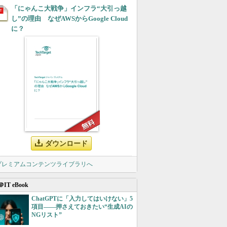
「にゃんこ大戦争」インフラ“大引っ越
し”の理由 なぜAWSからGoogle Cloud
に？
ダウンロード
 プレミアムコンテンツライブラリへ
＠IT eBook
ChatGPTに「入力してはいけない」5
項目――押さえておきたい“生成AIの
NGリスト”