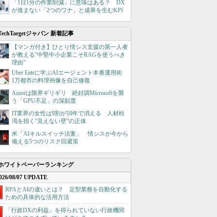
「1日1分の作業削減」に意味はある？ DX
が進まない「2つのワナ」と成果を生むKPI
TechTargetジャパン 新着記事
【マンガ付き】ひとり情シス支援の第一人者
が教える”中堅中小企業こそRAGを使うべき
理由”
Uber Eatsに学ぶAIエージェント本番運用術
1万都市の料理画像を自己修復
Azureは限界ギリギリ 絶好調Microsoftを襲
う「GPU不足」の深刻度
IT業界の女性は9割が10年で消える 人材枯
渇を招く“見えない壁”の正体
米「AIキルスイッチ法案」 情シスが今から
備える5つのリスク回避策
ホワイトペーパーランキング
026/08/07 UPDATE
RPAとAIの違いとは？ 定型業務を自動化する
ための具体的な活用方法
「行政DXの利益」を得られていない行政機関