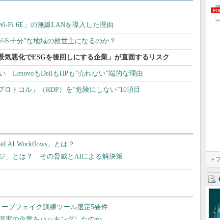
-Fi 6E」の無線LANを導入した理由
接続が不十分”な地域の救世主になるのか？
た「景気悪化でESGを後回しにする企業」が直面するリスク
LenovoもDellもHPも“売れない”端的な理由
ロトコル」（RDP）を“危険にしない”10項目
l AI Workflows」とは？
ジ」とは？ その脅威とAIによる解決策
»