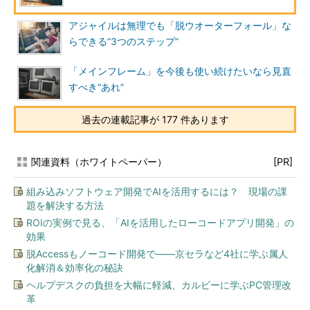
アジャイルは無理でも「脱ウオーターフォール」な
らできる“3つのステップ”
「メインフレーム」を今後も使い続けたいなら見直
すべき“あれ”
過去の連載記事が 177 件あります
関連資料（ホワイトペーパー）
[PR]
組み込みソフトウェア開発でAIを活用するには？ 現場の課
題を解決する方法
ROIの実例で見る、「AIを活用したローコードアプリ開発」の
効果
脱Accessもノーコード開発で――京セラなど4社に学ぶ属人
化解消＆効率化の秘訣
ヘルプデスクの負担を大幅に軽減、カルビーに学ぶPC管理改
革