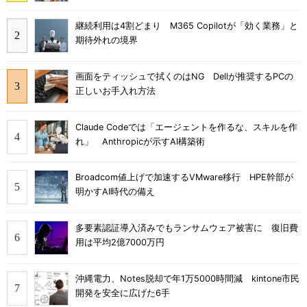
継続利用は4割どまり M365 Copilotが「効く業務」と
期待外れの境界
画面をティッシュで拭くのはNG Dellが推奨するPCの
正しいお手入れ方法
Claude Codeでは「エージェントを作るな、スキルを作
れ」 Anthropicが示すAI構築術
Broadcom値上げで加速するVMware移行 HPE幹部が
明かすAI時代の備え
多要素認証導入済みでもランサムウェア被害に 復旧費
用は平均2億7000万円
沖縄電力、Notes脱却で年1万5000時間減 kintone市民
開発を安全に広げた6手