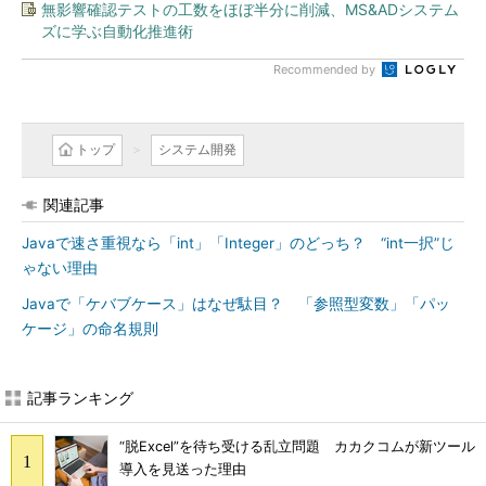
無影響確認テストの工数をほぼ半分に削減、MS&ADシステム
ズに学ぶ自動化推進術
Recommended by
トップ
システム開発
関連記事
Javaで速さ重視なら「int」「Integer」のどっち？ “int一択”じ
ゃない理由
Javaで「ケバブケース」はなぜ駄目？ 「参照型変数」「パッ
ケージ」の命名規則
記事ランキング
“脱Excel”を待ち受ける乱立問題 カカクコムが新ツール
導入を見送った理由