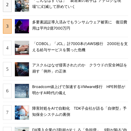
「こんなはずでは」 製造業の若手は“アナログな現
場”に幻滅して辞めていく
多要素認証導入済みでもランサムウェア被害に 復旧費
用は平均2億7000万円
「COBOL」「JCL」計7000本のAWS移行 2000社を支
える給与サービスを襲った危機
アスクルはなぜ侵害されたのか クラウドの安全神話を
崩す「例外」の正体
Broadcom値上げで加速するVMware移行 HPE幹部が
明かすAI時代の備え
障害対処をAIで自動化 TDK子会社が語る「自律型」予
知保全システムの裏側
DX導入企業の3割超がむしろ「負担増」 9割が陥る“内