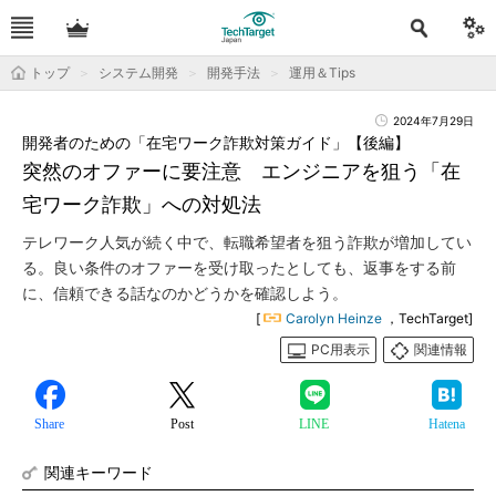
トップ
システム開発
開発手法
運用＆Tips
2024年7月29日
開発者のための「在宅ワーク詐欺対策ガイド」【後編】
突然のオファーに要注意 エンジニアを狙う「在
宅ワーク詐欺」への対処法
テレワーク人気が続く中で、転職希望者を狙う詐欺が増加してい
る。良い条件のオファーを受け取ったとしても、返事をする前
に、信頼できる話なのかどうかを確認しよう。
[
Carolyn Heinze
，TechTarget]
PC用表示
関連情報
Share
Post
LINE
Hatena
関連キーワード