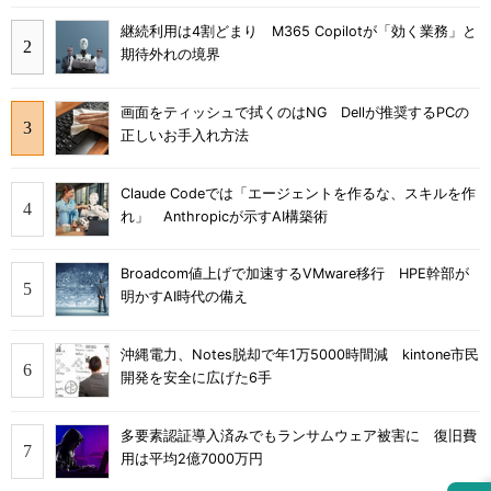
継続利用は4割どまり M365 Copilotが「効く業務」と
期待外れの境界
画面をティッシュで拭くのはNG Dellが推奨するPCの
正しいお手入れ方法
Claude Codeでは「エージェントを作るな、スキルを作
れ」 Anthropicが示すAI構築術
Broadcom値上げで加速するVMware移行 HPE幹部が
明かすAI時代の備え
沖縄電力、Notes脱却で年1万5000時間減 kintone市民
開発を安全に広げた6手
多要素認証導入済みでもランサムウェア被害に 復旧費
用は平均2億7000万円