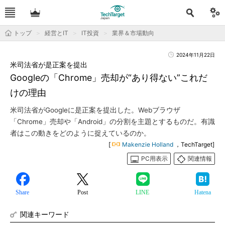
トップ
経営とIT
IT投資
業界＆市場動向
2024年11月22日
米司法省が是正案を提出
Googleの「Chrome」売却が“あり得ない”これだ
けの理由
米司法省がGoogleに是正案を提出した。Webブラウザ
「Chrome」売却や「Android」の分割を主題とするものだ。有識
者はこの動きをどのように捉えているのか。
[
Makenzie Holland
，TechTarget]
PC用表示
関連情報
Share
Post
LINE
Hatena
関連キーワード