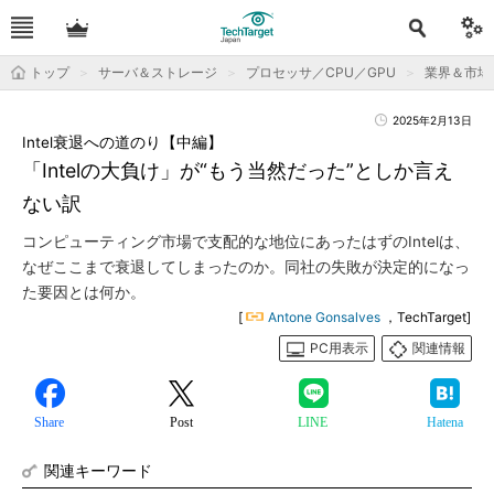
トップ
サーバ＆ストレージ
プロセッサ／CPU／GPU
業界＆市場
2025年2月13日
Intel衰退への道のり【中編】
「Intelの大負け」が“もう当然だった”としか言え
ない訳
コンピューティング市場で支配的な地位にあったはずのIntelは、
なぜここまで衰退してしまったのか。同社の失敗が決定的になっ
た要因とは何か。
[
Antone Gonsalves
，TechTarget]
PC用表示
関連情報
Share
Post
LINE
Hatena
関連キーワード