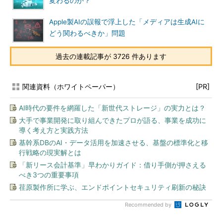
変わるのか？
Apple製AIの誤報で浮上した「メディアは生成AIに
どう関わるべきか」問題
過去の連載記事が 3726 件あります
関連資料（ホワイトペーパー）
[PR]
AI時代の要件を網羅した「新世代ストレージ」の実力とは？
大手で事業開発に取り組んできたプロが語る、事業を成功に
導く考え方と実践方法
基幹系DBのAI・データ活用を加速させる、基盤の標準化と移
行戦略の現実解とは
「新リース会計基準」早わかりガイド：借り手側が押さえる
べき3つの重要事項
荏原製作所に学ぶ、エンドポイントセキュリティ刷新の秘訣
Recommended by