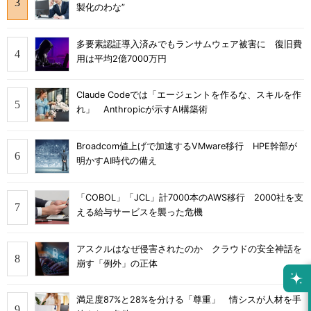
製化のわな”
多要素認証導入済みでもランサムウェア被害に 復旧費
用は平均2億7000万円
Claude Codeでは「エージェントを作るな、スキルを作
れ」 Anthropicが示すAI構築術
Broadcom値上げで加速するVMware移行 HPE幹部が
明かすAI時代の備え
「COBOL」「JCL」計7000本のAWS移行 2000社を支
える給与サービスを襲った危機
アスクルはなぜ侵害されたのか クラウドの安全神話を
崩す「例外」の正体
満足度87%と28%を分ける「尊重」 情シスが人材を手