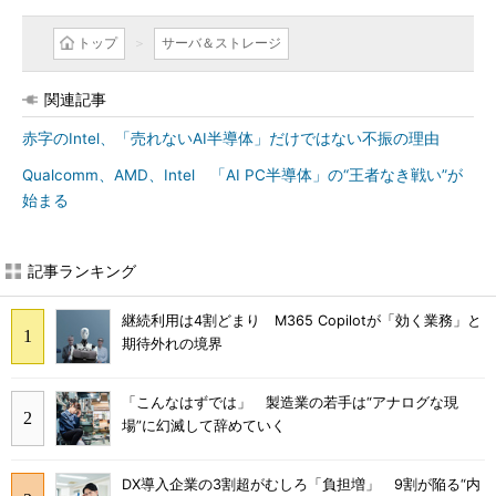
トップ
サーバ＆ストレージ
関連記事
赤字のIntel、「売れないAI半導体」だけではない不振の理由
Qualcomm、AMD、Intel 「AI PC半導体」の“王者なき戦い”が
始まる
記事ランキング
継続利用は4割どまり M365 Copilotが「効く業務」と
期待外れの境界
「こんなはずでは」 製造業の若手は“アナログな現
場”に幻滅して辞めていく
DX導入企業の3割超がむしろ「負担増」 9割が陥る“内