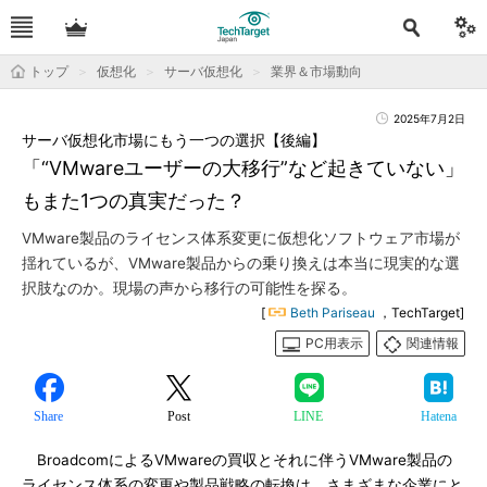
トップ
仮想化
サーバ仮想化
業界＆市場動向
2025年7月2日
サーバ仮想化市場にもう一つの選択【後編】
「“VMwareユーザーの大移行”など起きていない」
もまた1つの真実だった？
VMware製品のライセンス体系変更に仮想化ソフトウェア市場が
揺れているが、VMware製品からの乗り換えは本当に現実的な選
択肢なのか。現場の声から移行の可能性を探る。
[
Beth Pariseau
，TechTarget]
PC用表示
関連情報
Share
Post
LINE
Hatena
BroadcomによるVMwareの買収とそれに伴うVMware製品の
ライセンス体系の変更や製品戦略の転換は、さまざまな企業にと