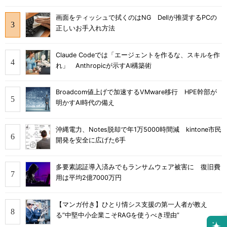
画面をティッシュで拭くのはNG Dellが推奨するPCの
正しいお手入れ方法
Claude Codeでは「エージェントを作るな、スキルを作
れ」 Anthropicが示すAI構築術
Broadcom値上げで加速するVMware移行 HPE幹部が
明かすAI時代の備え
沖縄電力、Notes脱却で年1万5000時間減 kintone市民
開発を安全に広げた6手
多要素認証導入済みでもランサムウェア被害に 復旧費
用は平均2億7000万円
【マンガ付き】ひとり情シス支援の第一人者が教え
る”中堅中小企業こそRAGを使うべき理由”