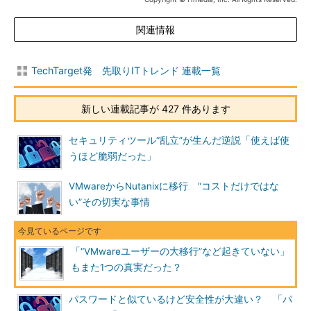
関連情報
TechTarget発 先取りITトレンド 連載一覧
新しい連載記事が 427 件あります
セキュリティツール“乱立”が生んだ逆説「使えば使
うほど脆弱だった」
VMwareからNutanixに移行 “コストだけではな
い”その切実な事情
「“VMwareユーザーの大移行”など起きていない」
もまた1つの真実だった？
パスワードと似ているけど安全性が大違い？ 「パ