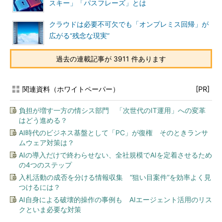
スキー」「パスフレーズ」とは
クラウドは必要不可欠でも「オンプレミス回帰」が
広がる“残念な現実”
過去の連載記事が 3911 件あります
関連資料（ホワイトペーパー）
[PR]
負担が増す一方の情シス部門 「次世代のIT運用」への変革
はどう進める？
AI時代のビジネス基盤として「PC」が復権 そのときランサ
ムウェア対策は？
AIの導入だけで終わらせない、全社規模でAIを定着させるため
の4つのステップ
入札活動の成否を分ける情報収集 “狙い目案件”を効率よく見
つけるには？
AI自身による破壊的操作の事例も AIエージェント活用のリス
クといま必要な対策