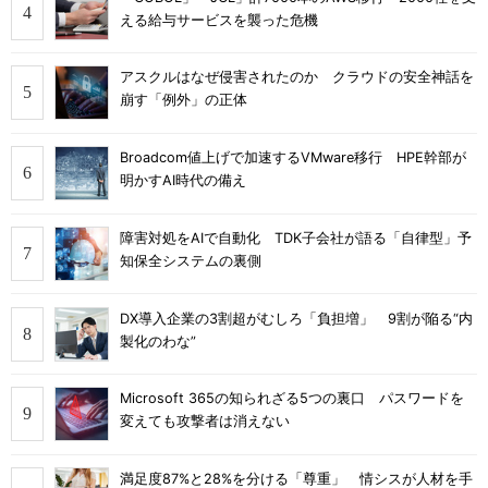
える給与サービスを襲った危機
アスクルはなぜ侵害されたのか クラウドの安全神話を
崩す「例外」の正体
Broadcom値上げで加速するVMware移行 HPE幹部が
明かすAI時代の備え
障害対処をAIで自動化 TDK子会社が語る「自律型」予
知保全システムの裏側
DX導入企業の3割超がむしろ「負担増」 9割が陥る“内
製化のわな”
Microsoft 365の知られざる5つの裏口 パスワードを
変えても攻撃者は消えない
満足度87%と28%を分ける「尊重」 情シスが人材を手