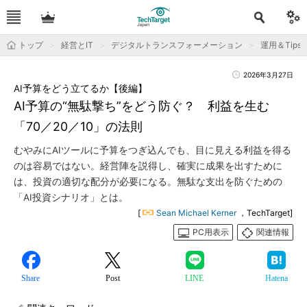
トップ
経営とIT
デジタルトランスフォーメーション
運用＆Tips
2026年3月27日
AI予算をどう立てるか【後編】
AI予算の“無駄撃ち”をどう防ぐ？ 利益を生む
「70／20／10」の法則
むやみにAIツールに予算をつぎ込んでも、目に見える利益を得る
のは容易ではない。経営陣を説得し、確実に成果を出すために
は、投資の適切な配分が必要になる。無駄な支出を防ぐための
「AI投資シナリオ」とは。
[
Sean Michael Kerner
，TechTarget]
PC用表示
関連情報
Share
Post
LINE
Hatena