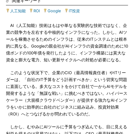
関連キーワード
人工知能
|
ROI
|
Google
|
IT投資
AI（人工知能）技術はもはや単なる実験的な技術ではなく、企
業の競争力を左右する中核的なインフラになった。しかし、AIツ
ールを稼働させるためのインフラは、従来のITシステムとは根本
的に異なる。Googleの親会社がAIインフラの資金調達のために10
億ポンドの100年債を発行したように、インフラ構築には莫大な
資金と膨大な電力、短い更新サイクルへの対処が必要になる。
このような状況下で、企業のCIO（最高情報責任者）やITリー
ダーは、「自社のIT予算をどう計画すべきか」という切実な問題
に直面している。多大なコストをかけて自社で一からAIモデルを
開発するような「無謀な戦い」に挑むべきではない。ハイパース
ケーラー（大規模クラウドベンダー）が提供する強力なAIインフ
ラをいかに効率的に自社のビジネスに組み込み、投資対効果
（ROI）へとつなげるかが問われているのだ。
しかし、むやみにAIツールに予算をつぎ込んでも、目に見える
利益を得るのは容易ではない。以下では、CFO（最高財務責任