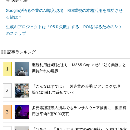
関連記事
Googleが語る企業のAI導入現場 ROI重視の本格活用を成功させ
る鍵は？
生成AIプロジェクトは「95％失敗」する ROIを得るための3つ
のステップ
記事ランキング
継続利用は4割どまり M365 Copilotが「効く業務」と
期待外れの境界
「こんなはずでは」 製造業の若手は“アナログな現
場”に幻滅して辞めていく
多要素認証導入済みでもランサムウェア被害に 復旧費
用は平均2億7000万円
「COBOL」「JCL」計7000本のAWS移行 2000社を支