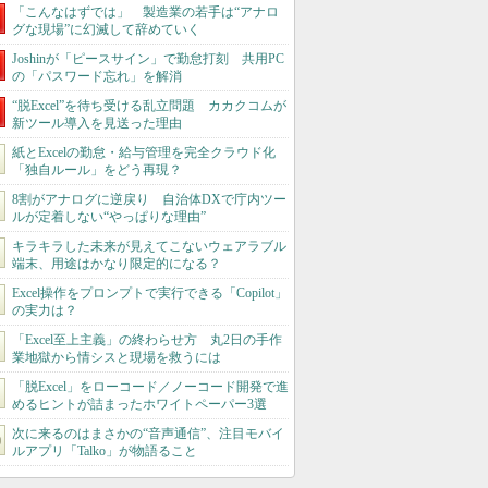
「こんなはずでは」 製造業の若手は“アナロ
グな現場”に幻滅して辞めていく
Joshinが「ピースサイン」で勤怠打刻 共用PC
の「パスワード忘れ」を解消
“脱Excel”を待ち受ける乱立問題 カカクコムが
新ツール導入を見送った理由
紙とExcelの勤怠・給与管理を完全クラウド化
「独自ルール」をどう再現？
8割がアナログに逆戻り 自治体DXで庁内ツー
ルが定着しない“やっぱりな理由”
キラキラした未来が見えてこないウェアラブル
端末、用途はかなり限定的になる？
Excel操作をプロンプトで実行できる「Copilot」
の実力は？
「Excel至上主義」の終わらせ方 丸2日の手作
業地獄から情シスと現場を救うには
「脱Excel」をローコード／ノーコード開発で進
めるヒントが詰まったホワイトペーパー3選
次に来るのはまさかの“音声通信”、注目モバイ
ルアプリ「Talko」が物語ること