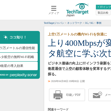
ITイン
製品比較
メディア
クラウド
エンタープライズ
ERP
仮想化
TechTargetジャパン
ネットワーク
5G／6G
事例
データ分析
サーバ＆ストレージ
上空1万メートルの機内Wi-Fiを快適に
CX
スマートモバイル
ココ知り！
上り400Mbp
情報系システム
ネットワーク
空1万メートルの通信性能
タ航空に学ぶ次
システム運用管理
タ航空の無料Wi-Fi戦略
ビジネス価値の向上にITインフラ刷新を直
EO衛星の導入効果
衛星通信で上空の顧客体験を変革するデ
探る。
≫
2026年04月08日 05時00分 公開
印刷／PDF
メー
関連キーワード