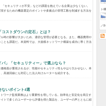
遅い」「セキュリティが不安」などの課題を抱えている企業は少なくない。
ト構
実現するための機器選定のポイントや多拠点の管理工数を削減する方法を
／B
「コストダウンの定石」とは？
ブル時の影響が大きいため、適切な管理が必要となる。また、機器費用や
いことも課題だ。本資料では、大規模ネットワーク構築を成功に導く方法
イパ」「セキュリティー」で選ぶなら？
は価格面が重視されるが、性能やセキュリティ性もやはり欠かせない。本
く、高速回線にも対応した法人向けルーターを紹介する。
せないポイント4選
ットワーク監視業務はより重要性を増している。効率化と安定化を両立す
サイトで多くのユーザーから評価を得た製品を、ユーザーの声とともに紹