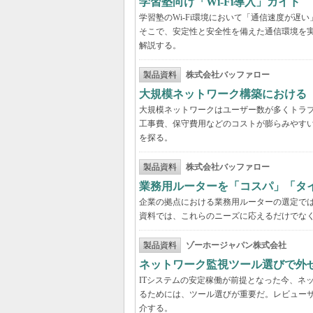
学習塾向け「Wi-Fi導入」ガイド
学習塾のWi-Fi環境において「通信速度が
そこで、安定性と安全性を備えた通信環境を
解説する。
製品資料
株式会社バッファロー
大規模ネットワーク構築における
大規模ネットワークはユーザー数が多くトラ
工事費、保守費用などのコストが膨らみやす
を探る。
製品資料
株式会社バッファロー
業務用ルーターを「コスパ」「タ
企業の拠点における業務用ルーターの選定で
資料では、これらのニーズに応えるだけでな
製品資料
ゾーホージャパン株式会社
ネットワーク監視ツール選びで外
ITシステムの安定稼働が前提となった今、ネ
るためには、ツール選びが重要だ。レビュー
介する。