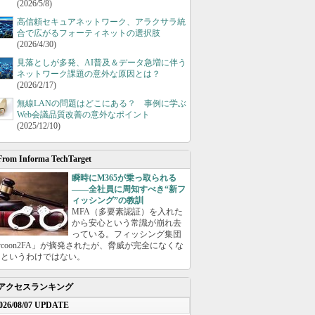
(2026/5/8)
高信頼セキュアネットワーク、アラクサラ統
合で広がるフォーティネットの選択肢
(2026/4/30)
見落としが多発、AI普及＆データ急増に伴う
ネットワーク課題の意外な原因とは？
(2026/2/17)
無線LANの問題はどこにある？ 事例に学ぶ
Web会議品質改善の意外なポイント
(2025/12/10)
From Informa TechTarget
瞬時にM365が乗っ取られる
――全社員に周知すべき“新フ
ィッシング”の教訓
MFA（多要素認証）を入れた
から安心という常識が崩れ去
っている。フィッシング集団
ycoon2FA」が摘発されたが、脅威が完全になくな
たというわけではない。
アクセスランキング
026/08/07 UPDATE