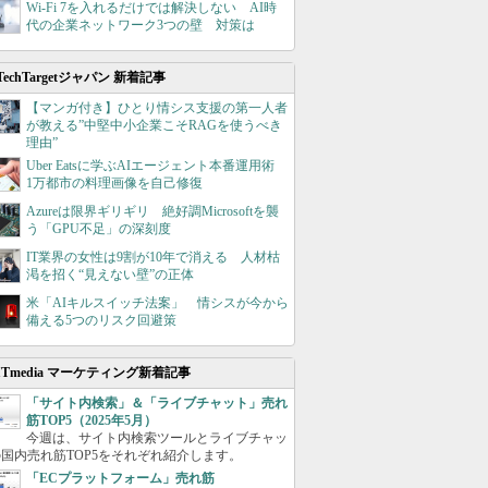
Wi-Fi 7を入れるだけでは解決しない AI時
代の企業ネットワーク3つの壁 対策は
TechTargetジャパン 新着記事
【マンガ付き】ひとり情シス支援の第一人者
が教える”中堅中小企業こそRAGを使うべき
理由”
Uber Eatsに学ぶAIエージェント本番運用術
1万都市の料理画像を自己修復
Azureは限界ギリギリ 絶好調Microsoftを襲
う「GPU不足」の深刻度
IT業界の女性は9割が10年で消える 人材枯
渇を招く“見えない壁”の正体
米「AIキルスイッチ法案」 情シスが今から
備える5つのリスク回避策
ITmedia マーケティング新着記事
「サイト内検索」＆「ライブチャット」売れ
筋TOP5（2025年5月）
今週は、サイト内検索ツールとライブチャッ
国内売れ筋TOP5をそれぞれ紹介します。
「ECプラットフォーム」売れ筋