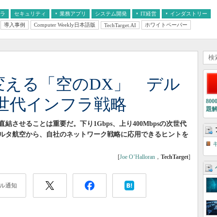
フラ
セキュリティ
業務アプリ
システム開発
IT経営
インダストリー
導入事例
Computer Weekly日本語版
ホワイトペーパー
TechTarget.AI
AI
経営とIT
医療IT
中堅・中小企業とIT
教育IT
sが変える「空のDX」 デル
世代インフラ戦略
80
題
結させることは重要だ。下り1Gbps、上り400Mbpsの次世代
ルタ航空から、自社のネットワーク戦略に応用できるヒントを
[
Joe O’Halloran
，
TechTarget
]
ル通知