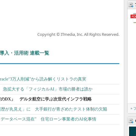
Copyright © ITmedia, Inc. All Rights Reserved.
ぶIT導入・活用術 連載一覧
racle“3万人削減”から読み解くリストラの真実
0万台、急拡大する「フィジカルAI」市場の勝者は誰か
「空のDX」 デルタ航空に学ぶ次世代インフラ戦略
»
履歴が丸見え」に 大手銀行が青ざめたテスト体制の欠陥
」で“脱・データベース混在” 住宅ローン事業者のAI化事情