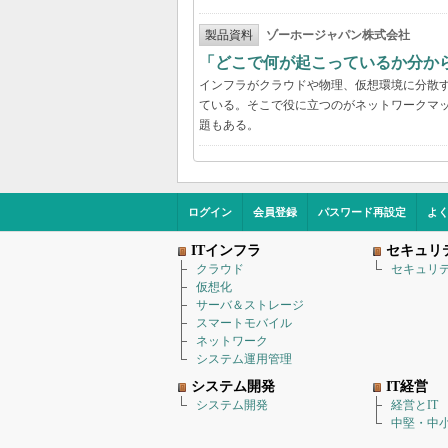
製品資料
ゾーホージャパン株式会社
「どこで何が起こっているか分か
インフラがクラウドや物理、仮想環境に分散
ている。そこで役に立つのがネットワークマ
題もある。
ログイン
会員登録
パスワード再設定
よ
ITインフラ
セキュリ
クラウド
セキュリ
仮想化
サーバ＆ストレージ
スマートモバイル
ネットワーク
システム運用管理
システム開発
IT経営
システム開発
経営とIT
中堅・中小