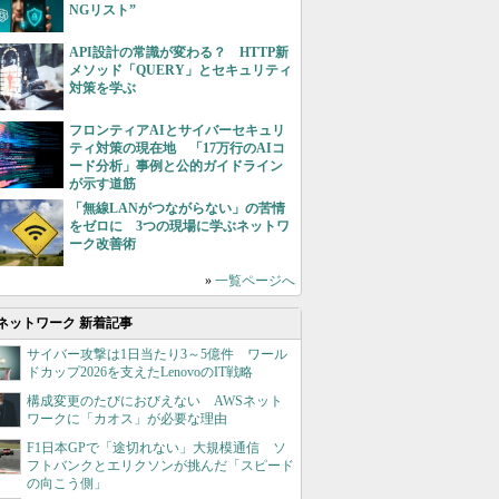
NGリスト”
API設計の常識が変わる？ HTTP新
メソッド「QUERY」とセキュリティ
対策を学ぶ
フロンティアAIとサイバーセキュリ
ティ対策の現在地 「17万行のAIコ
ード分析」事例と公的ガイドライン
が示す道筋
「無線LANがつながらない」の苦情
をゼロに 3つの現場に学ぶネットワ
ーク改善術
»
一覧ページへ
ネットワーク 新着記事
サイバー攻撃は1日当たり3～5億件 ワール
ドカップ2026を支えたLenovoのIT戦略
構成変更のたびにおびえない AWSネット
ワークに「カオス」が必要な理由
F1日本GPで「途切れない」大規模通信 ソ
フトバンクとエリクソンが挑んだ「スピード
の向こう側」