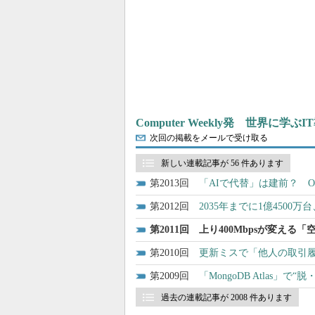
Computer Weekly発 世界に学
次回の掲載をメールで受け取る
新しい連載記事が 56 件あります
2013
「AIで代替」は建前？ O
2012
2035年までに1億450
2011
上り400Mbpsが変える
2010
更新ミスで「他人の取引
2009
「MongoDB Atlas
過去の連載記事が 2008 件あります