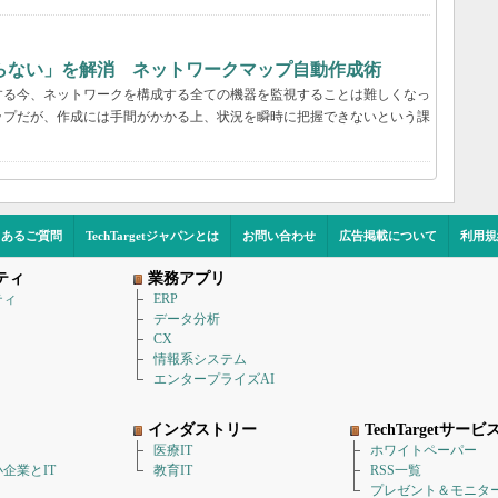
らない」を解消 ネットワークマップ自動作成術
する今、ネットワークを構成する全ての機器を監視することは難しくなっ
ップだが、作成には手間がかかる上、状況を瞬時に把握できないという課
くあるご質問
TechTargetジャパンとは
お問い合わせ
広告掲載について
利用規
ティ
業務アプリ
ティ
ERP
データ分析
CX
情報系システム
エンタープライズAI
インダストリー
TechTargetサービ
医療IT
ホワイトペーパー
企業とIT
教育IT
RSS一覧
プレゼント＆モニタ