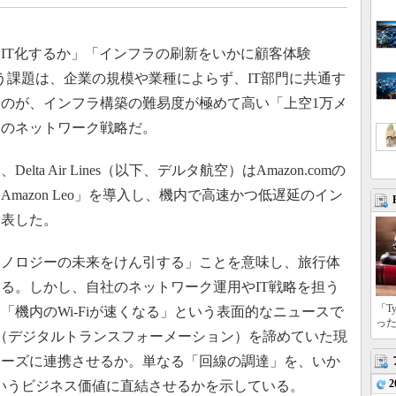
IT化するか」「インフラの刷新をいかに顧客体験
う課題は、企業の規模や業種によらず、IT部門に共通す
のが、インフラ構築の難易度が極めて高い「上空1万メ
業のネットワーク戦略だ。
a Air Lines（以下、デルタ航空）はAmazon.comの
mazon Leo」を導入し、機内で高速かつ低遅延のイン
発表した。
ノロジーの未来をけん引する」ことを意味し、旅行体
る。しかし、自社のネットワーク運用やIT戦略を担う
「T
機内のWi-Fiが速くなる」という表面的なニュースで
っ
（デジタルトランスフォーメーション）を諦めていた現
ムーズに連携させるか。単なる「回線の調達」を、いか
2
いうビジネス価値に直結させるかを示している。