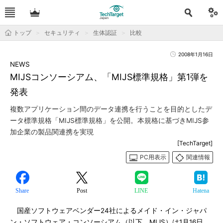
トップ
セキュリティ
生体認証
比較
2008年1月16日
NEWS
MIJSコンソーシアム、「MIJS標準規格」第1弾を
発表
複数アプリケーション間のデータ連携を行うことを目的としたデ
ータ標準規格「MIJS標準規格」を公開。本規格に基づきMIJS参
加企業の製品関連携を実現
[TechTarget]
PC用表示
関連情報
Share
Post
LINE
Hatena
国産ソフトウェアベンダー24社によるメイド・イン・ジャパ
ン・ソフトウェア・コンソーシアム（以下、MIJS）は1月16日、