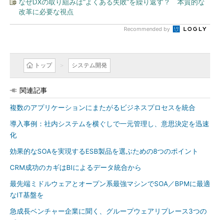
なぜDXの取り組みは“よくある失敗”を繰り返す？ 本質的な
改革に必要な視点
Recommended by
トップ
システム開発
関連記事
複数のアプリケーションにまたがるビジネスプロセスを統合
導入事例：社内システムを横ぐしで一元管理し、意思決定を迅速
化
効果的なSOAを実現するESB製品を選ぶための8つのポイント
CRM成功のカギはBIによるデータ統合から
最先端ミドルウェアとオープン系最強マシンでSOA／BPMに最適
なIT基盤を
急成長ベンチャー企業に聞く、グループウェアリプレース3つの