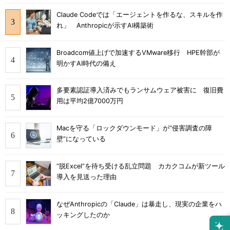
Claude Codeでは「エージェントを作るな、スキルを作
れ」 Anthropicが示すAI構築術
Broadcom値上げで加速するVMware移行 HPE幹部が
明かすAI時代の備え
多要素認証導入済みでもランサムウェア被害に 復旧費
用は平均2億7000万円
Macを守る「ロックダウンモード」が“侵害調査の障
壁”になっている
“脱Excel”を待ち受ける乱立問題 カカクコムが新ツール
導入を見送った理由
なぜAnthropicの「Claude」は暴走し、現実の企業をハ
ッキングしたのか