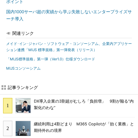
ポイント
国内1000サーバ超の実績から学ぶ失敗しないエンタープライズサ
ーチ導入
関連リンク
メイド･イン･ジャパン・ソフトウェア・コンソーシアム、企業内アプリケー
ション連携「MIJS 標準規格」第一弾発表（リリース）
「MIJS標準規格」第一弾（Ver1.0）仕様ダウンロード
MIJSコンソーシアム
記事ランキング
DX導入企業の3割超がむしろ「負担増」 9割が陥る“内
製化のわな”
継続利用は4割どまり M365 Copilotが「効く業務」と
期待外れの境界