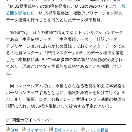
「MIJS標準規格」の第1弾を発表し、MIJSのWebサイト上で
一般
公開を開始した
。MIJS標準規格は、複数アプリケーション間の
データ連携を行うことを目的としたデータ標準規格。
第1弾では、日々の業務で増えてゆくトランザクションデータ
である「生産依頼データ」「生産実績データ」「仕訳データ」、
アプリケーションにあらかじめ登録しておくマスターデータであ
る「社員マスター」「部門マスター」の5つのデータ標準を策定
した。本規格に基づいてMIJS参加企業の製品間連携が実現され
ており、理論だけでなく実践的な規格であることを強調してい
る。
同コンソーシアムでは、今後もさらなる改良を加えて本規格を
バージョンアップするとともに、順次対象範囲を広げて行く計画
だ。また、帳票、ログ、分析といった共通インフラ基盤の整備も
視野に入れ、MIJS標準規格として提供する予定だという。
関連ホワイトペーパー
SOA
|
サイボウズ
|
基幹システム
|
システム構築
|