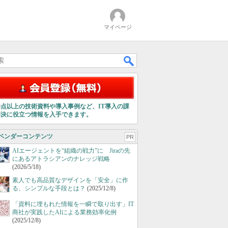
マイページ
00点以上の技術資料や導入事例など、IT導入の課
解決に役立つ情報を入手できます。
ベンダーコンテンツ
PR
AIエージェントを“組織の戦力”に Jiraの先
にあるアトラシアンのナレッジ戦略
(2026/5/18)
素人でも高品質なデザインを「安全」に作
る、シンプルな手段とは？
(2025/12/8)
「資料に埋もれた情報を一瞬で取り出す」IT
商社が実践したAIによる業務効率化例
(2025/12/8)