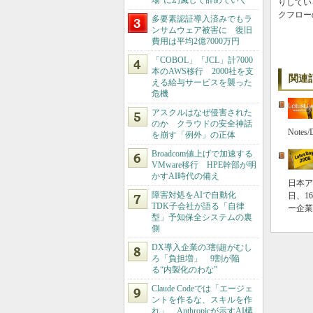
場”に幻滅して辞めていく
りしてい
クフロー
多要素認証導入済みでもラ
ンサムウェア被害に 復旧
費用は平均2億7000万円
「COBOL」「JCL」計7000
本のAWS移行 2000社を支
関連
える給与サービスを襲った
危機
アスクルはなぜ侵害された
のか クラウドの安全神話
Not
を崩す「例外」の正体
Broadcom値上げで加速する
VMware移行 HPE幹部が明
かすAI時代の備え
日本ア
障害対処をAIで自動化
日、1
TDK子会社が語る「自律
ー企業
型」予知保全システムの裏
側
DX導入企業の3割超がむし
ろ「負担増」 9割が陥
る“内製化のわな”
Claude Codeでは「エージェ
ントを作るな、スキルを作
れ」 Anthropicが示すAI構