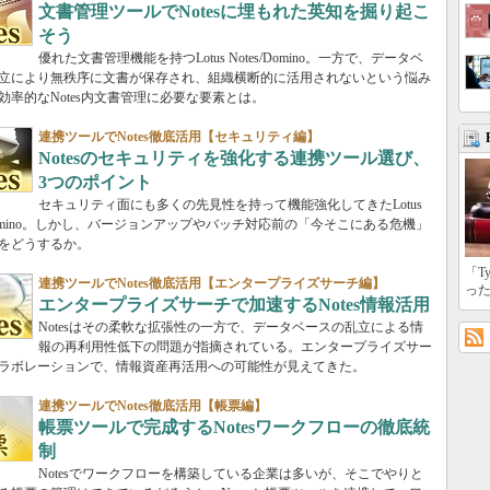
文書管理ツールでNotesに埋もれた英知を掘り起こ
そう
優れた文書管理機能を持つLotus Notes/Domino。一方で、データベ
立により無秩序に文書が保存され、組織横断的に活用されないという悩み
効率的なNotes内文書管理に必要な要素とは。
連携ツールでNotes徹底活用【セキュリティ編】
Notesのセキュリティを強化する連携ツール選び、
3つのポイント
セキュリティ面にも多くの先見性を持って機能強化してきたLotus
s/Domino。しかし、バージョンアップやバッチ対応前の「今そこにある危機」
をどうするか。
「T
連携ツールでNotes徹底活用【エンタープライズサーチ編】
っ
エンタープライズサーチで加速するNotes情報活用
Notesはその柔軟な拡張性の一方で、データベースの乱立による情
報の再利用性低下の問題が指摘されている。エンタープライズサー
ラボレーションで、情報資産再活用への可能性が見えてきた。
連携ツールでNotes徹底活用【帳票編】
帳票ツールで完成するNotesワークフローの徹底統
制
Notesでワークフローを構築している企業は多いが、そこでやりと