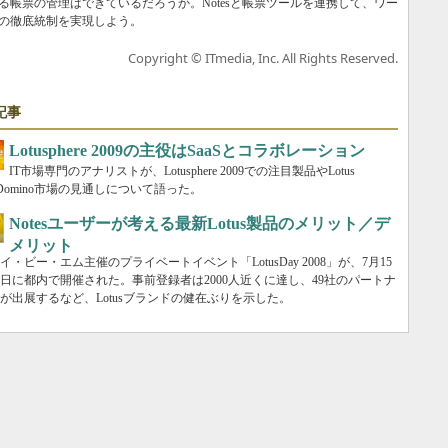
る帳票の管理はできているだろうか。Notesと帳票ツールを連携して、ワー
の徹底統制を実現しよう。
Copyright © ITmedia, Inc. All Rights Reserved.
記事
Lotusphere 2009の主役はSaaSとコラボレーション
IT市場専門のアナリストが、Lotusphere 2009での注目製品やLotus
es/Domino市場の見通しについて語った。
Notesユーザーが考える最新Lotus製品のメリット／デ
メリット
イ・ビー・エム主催のプライベートイベント「LotusDay 2008」が、7月15
6日に都内で開催された。事前登録者は2000人近くに達し、49社のパートナ
が出展するなど、Lotusブランドの健在ぶりを示した。