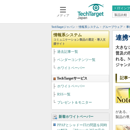
ITイン
製品比較
メディア
クラウド
エンタープライズ
ERP
仮想化
TechTargetジャパン
情報系システム
グループウェア
事
データ分析
サーバ＆ストレージ
情報系システム
連携
コミュニケーション製品の選定・導入支
CX
スマートモバイル
援サイト
大きなシ
情報系システム
過去記事一覧
ネットワーク
普及の
れる。N
ベンダーコンテンツ一覧
システム運用管理
ジャン
ホワイトペーパー
記事
TechTargetサービス
ホワイトペーパー
RSS一覧
プレゼント＆モニター
がある。
新着ホワイトペーパー
製品の導
PPAPとシャドーITの問題を同時