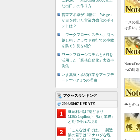
に解決、「Microsoft 365の安全
な出口」の作り方
営業アポ率が1.6倍に Weegent
が目を付けた営業力強化のポイ
ースの乱
ントは？
は多い。
「ワークフローシステム」引っ
越し術：クラウド移行での事故
を防ぐ知見を紹介
ワークフローシステムとAPIを
活用した「業務自動化」実践事
Note
例集
への対応
いま稟議・承認作業をアップデ
ートすべき3つの理由
アクセスランキング
2026/08/07 UPDATE
チとのコ
継続利用は4割どまり
M365 Copilotが「効く業務」
と期待外れの境界
「こんなはずでは」 製造
業の若手は“アナログな現