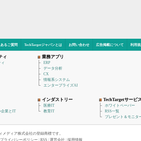
くあるご質問
TechTargetジャパンとは
お問い合わせ
広告掲載について
利用規
ティ
業務アプリ
ティ
ERP
データ分析
CX
情報系システム
エンタープライズAI
インダストリー
TechTargetサービ
医療IT
ホワイトペーパー
企業とIT
教育IT
RSS一覧
プレゼント＆モニタ
アイティメディア株式会社の登録商標です。
プライバシーポリシー
|
RSS
|
運営会社
|
採用情報