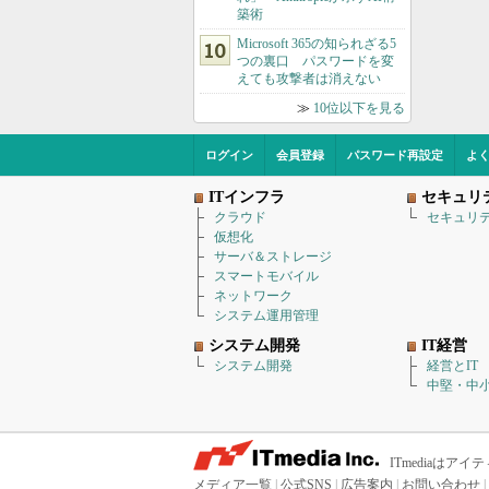
築術
Microsoft 365の知られざる5
つの裏口 パスワードを変
えても攻撃者は消えない
≫
10位以下を見る
ログイン
会員登録
パスワード再設定
よ
ITインフラ
セキュリ
クラウド
セキュリ
仮想化
サーバ＆ストレージ
スマートモバイル
ネットワーク
システム運用管理
システム開発
IT経営
システム開発
経営とIT
中堅・中小
ITmediaは
メディア一覧
|
公式SNS
|
広告案内
|
お問い合わせ
|