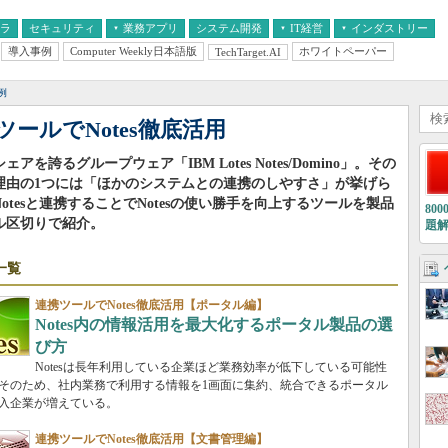
フラ
セキュリティ
業務アプリ
システム開発
IT経営
インダストリー
導入事例
Computer Weekly日本語版
ホワイトペーパー
TechTarget.AI
AI
経営とIT
医療IT
中堅・中小企業とIT
教育IT
例
ツールでNotes徹底活用
ェアを誇るグループウェア「IBM Lotes Notes/Domino」。その
理由の1つには「ほかのシステムとの連携のしやすさ」が挙げら
otesと連携することでNotesの使い勝手を向上するツールを製品
80
ル区切りで紹介。
題
一覧
連携ツールでNotes徹底活用【ポータル編】
Notes内の情報活用を最大化するポータル製品の選
び方
Notesは長年利用している企業ほど業務効率が低下している可能性
そのため、社内業務で利用する情報を1画面に集約、統合できるポータル
入企業が増えている。
連携ツールでNotes徹底活用【文書管理編】