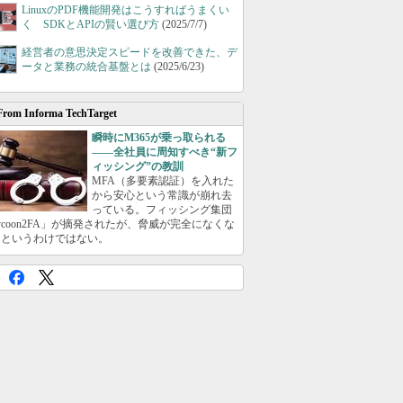
LinuxのPDF機能開発はこうすればうまくい
く SDKとAPIの賢い選び方
(2025/7/7)
経営者の意思決定スピードを改善できた、デ
ータと業務の統合基盤とは
(2025/6/23)
From Informa TechTarget
瞬時にM365が乗っ取られる
――全社員に周知すべき“新フ
ィッシング”の教訓
MFA（多要素認証）を入れた
から安心という常識が崩れ去
っている。フィッシング集団
ycoon2FA」が摘発されたが、脅威が完全になくな
たというわけではない。