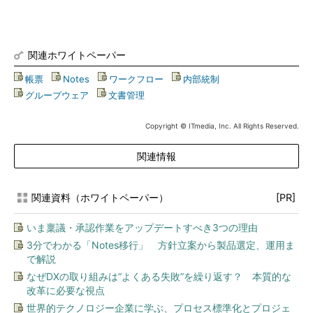
関連ホワイトペーパー
帳票
|
Notes
|
ワークフロー
|
内部統制
|
グループウェア
|
文書管理
Copyright © ITmedia, Inc. All Rights Reserved.
関連情報
関連資料（ホワイトペーパー）
[PR]
いま稟議・承認作業をアップデートすべき3つの理由
3分でわかる「Notes移行」 方針立案から製品選定、運用ま
で解説
なぜDXの取り組みは“よくある失敗”を繰り返す？ 本質的な
改革に必要な視点
世界的テクノロジー企業に学ぶ、プロセス標準化とプロジェ