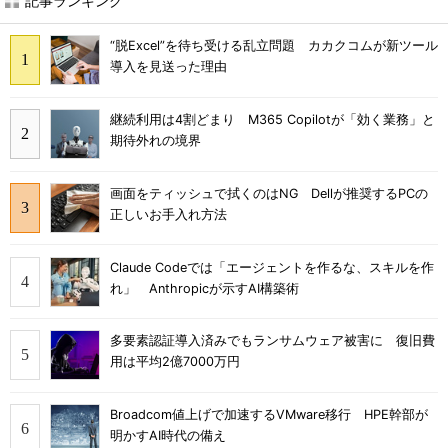
記事ランキング
“脱Excel”を待ち受ける乱立問題 カカクコムが新ツール
導入を見送った理由
継続利用は4割どまり M365 Copilotが「効く業務」と
期待外れの境界
画面をティッシュで拭くのはNG Dellが推奨するPCの
正しいお手入れ方法
Claude Codeでは「エージェントを作るな、スキルを作
れ」 Anthropicが示すAI構築術
多要素認証導入済みでもランサムウェア被害に 復旧費
用は平均2億7000万円
Broadcom値上げで加速するVMware移行 HPE幹部が
明かすAI時代の備え