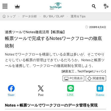
トップ
データ分析
BI／BA／OLAP
運用＆Tips
2008年4月4日
連携ツールでNotes徹底活用【帳票編】
帳票ツールで完成するNotesワークフローの徹底
統制
Notesでワークフローを構築している企業は多いが、そこでやり
とりしている帳票の管理はできているだろうか。Notesと帳票ツ
ールを連携して、ワークフローの徹底統制を実現しよう。
[納富友三，TechTargetジャパン]
PC用表示
関連情報
Share
Post
LINE
Hatena
Notes＋帳票ツールでワークフローのデータ管理を実現