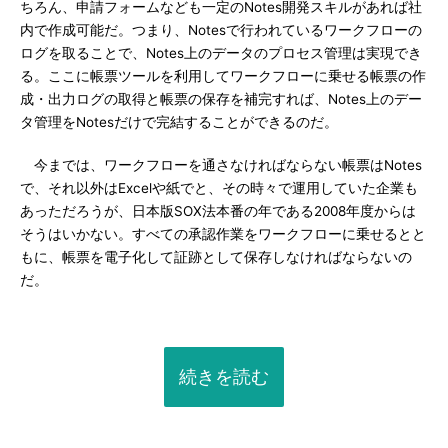
ちろん、申請フォームなども一定のNotes開発スキルがあれば社
内で作成可能だ。つまり、Notesで行われているワークフローの
ログを取ることで、Notes上のデータのプロセス管理は実現でき
る。ここに帳票ツールを利用してワークフローに乗せる帳票の作
成・出力ログの取得と帳票の保存を補完すれば、Notes上のデー
タ管理をNotesだけで完結することができるのだ。
今までは、ワークフローを通さなければならない帳票はNotes
で、それ以外はExcelや紙でと、その時々で運用していた企業も
あっただろうが、日本版SOX法本番の年である2008年度からは
そうはいかない。すべての承認作業をワークフローに乗せるとと
もに、帳票を電子化して証跡として保存しなければならないの
だ。
続きを読む