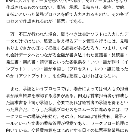
ERPに入力するデータを思い浮かべるが、そのデータはいきなり
作成されるものではない。稟議、承認、見積もり、発注、契約、
支払いといった業務プロセスを経て入力されるものだ。その各プ
ロセスで作成されるのが「帳票」である。
万一不正が行われた場合、疑うべきは会計ソフトに入力したデ
ータだけではない。監査に耐え得るデータ管理を行うには、見積
もりまでさかのぼって把握する必要があるだろう。つまり、いず
れ会計データへとつながる金額が書き込まれた稟議書・見積書・
発注書・契約書・請求書といった各帳票を「いつ・誰が作り（イ
ンプット）、いつ・誰が承認し（プロセス）、いつ・誰に送った
のか（アウトプット）」を企業は把握しなければならない。
また、承認というプロセスでは、場合によっては何人もの担当
者が該当帳票を確認する必要がある。例えば営業担当者が作成し
た請求書を上司が承認し、必要であれば経営者の承認を得るとい
った具合だ。こうした承認プロセスをスムーズに進めるには、ワ
ークフローの構築が有効だ。その点、Notesは情報共有、電子メ
ールといった文書の蓄積管理が得意であり、ワークフロー処理に
向いている。交通費精算をはじめとする日々の伝票事務業務はも