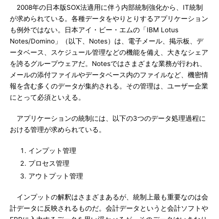
2008年の日本版SOX法適用に伴う内部統制強化から、IT統制
が求められている。各種データをやりとりするアプリケーション
も例外ではない。日本アイ・ビー・エムの「IBM Lotus
Notes/Domino」（以下、Notes）は、電子メール、掲示板、デ
ータベース、スケジュール管理などの機能を備え、大きなシェア
を誇るグループウェアだ。Notesではさまざまな業務が行われ、
メールの添付ファイルやデータベース内のファイルなど、機密情
報を含む多くのデータが集約される。その管理は、ユーザー企業
にとって必須といえる。
アプリケーションの統制には、以下の3つのデータ処理過程に
おける管理が求められている。
インプット管理
プロセス管理
アウトプット管理
インプットの解釈はさまざまあるが、統制上最も重要なのは会
計データに反映されるものだ。会計データというと会計ソフトや