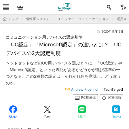
トップ
情報系システム
ユニファイドコミュニケーション
運用＆Ti
2020年11月12日
コミュニケーション用デバイスの選定基準
「UC認定」「Microsoft認定」の違いとは？ UC
デバイスの2大認定制度
ヘッドセットなどのUC用デバイスを選ぶときに、「UC認定」や
「Microsoft認定」といった表記があるかどうかが選択基準の一
つとなる。この2種類の認定は、それぞれ何を意味し、どう違う
のか。
[
Andrew Froehlich
，TechTarget]
PC用表示
関連情報
Share
Post
LINE
Hatena