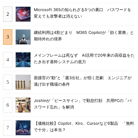
Microsoft 365の知られざる5つの裏口 パスワードを
変えても攻撃者は消えない
継続利用は4割どまり M365 Copilotが「効く業務」と
期待外れの境界
メインフレームは死なず AI活用で20年来の高収益をた
たき出す基幹システムの底力
面接官の“勘”と「週3出社」が招く悲劇 エンジニアが
逃げ出す職場の条件
Joshinが「ピースサイン」で勤怠打刻 共用PCの「パ
スワード忘れ」を解消
【価格比較】Copilot、Kiro、Cursorなど6製品 「無料
で十分」は本当？